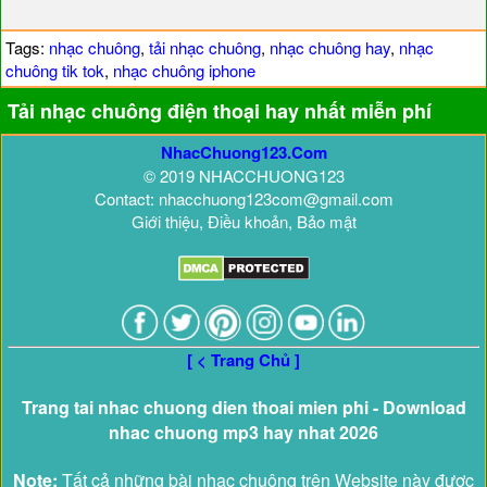
Tags:
nhạc chuông
,
tải nhạc chuông
,
nhạc chuông hay
,
nhạc
chuông tik tok
,
nhạc chuông iphone
Tải nhạc chuông điện thoại hay nhất miễn phí
NhacChuong123.Com
© 2019 NHACCHUONG123
Contact: nhacchuong123com@gmail.com
Giới thiệu, Điều khoản, Bảo mật
[ < Trang Chủ ]
Trang tai nhac chuong dien thoai mien phi - Download
nhac chuong mp3 hay nhat 2026
Note:
Tất cả những bài nhạc chuông trên Website này được