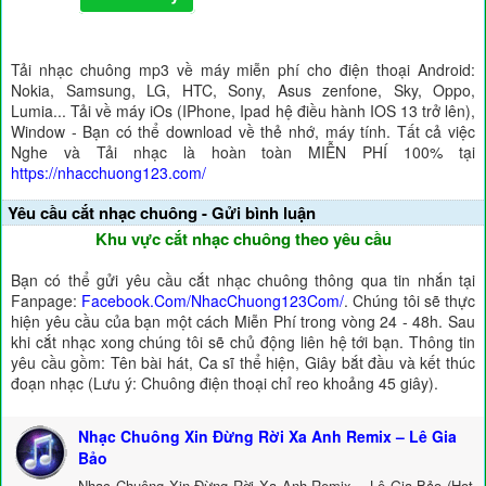
Tải nhạc chuông mp3 về máy miễn phí cho điện thoại Android:
Nokia, Samsung, LG, HTC, Sony, Asus zenfone, Sky, Oppo,
Lumia... Tải về máy iOs (IPhone, Ipad hệ điều hành IOS 13 trở lên),
Window - Bạn có thể download về thẻ nhớ, máy tính. Tất cả việc
Nghe và Tải nhạc là hoàn toàn MIỄN PHÍ 100% tại
https://nhacchuong123.com/
Yêu cầu cắt nhạc chuông - Gửi bình luận
Khu vực cắt nhạc chuông theo yêu cầu
Bạn có thể gửi yêu cầu cắt nhạc chuông thông qua tin nhắn tại
Fanpage:
Facebook.Com/NhacChuong123Com/
. Chúng tôi sẽ thực
hiện yêu cầu của bạn một cách Miễn Phí trong vòng 24 - 48h. Sau
khi cắt nhạc xong chúng tôi sẽ chủ động liên hệ tới bạn. Thông tin
yêu cầu gồm: Tên bài hát, Ca sĩ thể hiện, Giây bắt đầu và kết thúc
đoạn nhạc (Lưu ý: Chuông điện thoại chỉ reo khoảng 45 giây).
Nhạc Chuông Xin Đừng Rời Xa Anh Remix – Lê Gia
Bảo
Nhạc Chuông Xin Đừng Rời Xa Anh Remix – Lê Gia Bảo (Hot