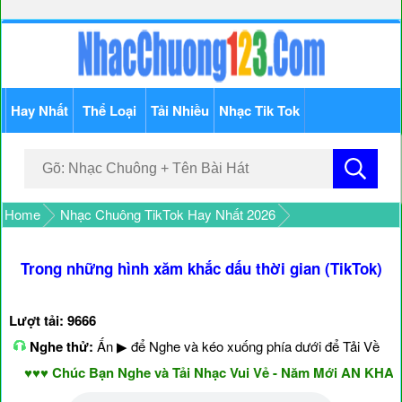
Hay Nhất
Thể Loại
Tải Nhiều
Nhạc Tik Tok
Home
Nhạc Chuông TikTok Hay Nhất 2026
Trong những hình xăm khắc dấu thời gian (TikTok)
Lượt tải: 9666
Nghe thử:
Ấn ▶ để Nghe và kéo xuống phía dưới để Tải Về
♥♥♥ Chúc Bạn Nghe và Tải Nhạc Vui Vẻ - Năm Mới AN KHANG