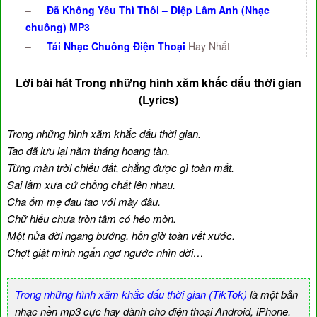
–
Đã Không Yêu Thì Thôi – Diệp Lâm Anh (Nhạc
chuông) MP3
–
Tải Nhạc Chuông Điện Thoại
Hay Nhất
Lời bài hát Trong những hình xăm khắc dấu thời gian
(Lyrics)
Trong những hình xăm khắc dấu thời gian.
Tao đã lưu lại năm tháng hoang tàn.
Từng màn trời chiếu đất, chẳng được gì toàn mất.
Sai lầm xưa cứ chồng chất lên nhau.
Cha ốm mẹ đau tao với mày đâu.
Chữ hiếu chưa tròn tâm có héo mòn.
Một nửa đời ngang bướng, hồn giờ toàn vết xước.
Chợt giật mình ngẩn ngơ ngước nhìn đời…
Trong những hình xăm khắc dấu thời gian (TikTok)
là một bản
nhạc nền mp3 cực hay dành cho điện thoại Android, iPhone.