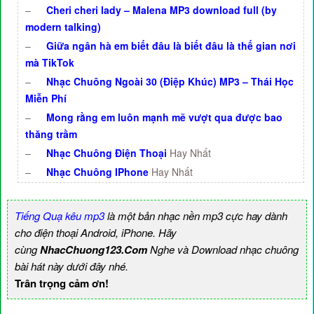
–
Cheri cheri lady – Malena MP3 download full (by
modern talking)
–
Giữa ngân hà em biết đâu là biết đâu là thế gian nơi
mà TikTok
–
Nhạc Chuông Ngoài 30 (Điệp Khúc) MP3 – Thái Học
Miễn Phí
–
Mong rằng em luôn mạnh mẽ vượt qua được bao
thăng trầm
–
Nhạc Chuông Điện Thoại
Hay Nhất
–
Nhạc Chuông IPhone
Hay Nhất
Tiếng Quạ kêu mp3
là một bản nhạc nền mp3 cực hay dành
cho điện thoại Android, iPhone. Hãy
cùng
NhacChuong123.Com
Nghe và Download nhạc chuông
bài hát này dưới đây nhé.
Trân trọng cảm ơn!