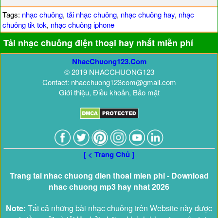
Tags:
nhạc chuông
,
tải nhạc chuông
,
nhạc chuông hay
,
nhạc
chuông tik tok
,
nhạc chuông iphone
Tải nhạc chuông điện thoại hay nhất miễn phí
NhacChuong123.Com
© 2019 NHACCHUONG123
Contact: nhacchuong123com@gmail.com
Giới thiệu, Điều khoản, Bảo mật
[ < Trang Chủ ]
Trang tai nhac chuong dien thoai mien phi - Download
nhac chuong mp3 hay nhat 2026
Note:
Tất cả những bài nhạc chuông trên Website này được