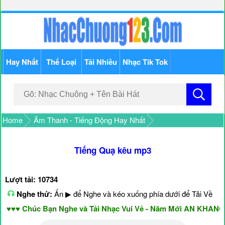
Hay Nhất
Thể Loại
Tải Nhiều
Nhạc Tik Tok
Home
Âm Thanh - Tiếng Động Hay Nhất
Tiếng Quạ kêu mp3
Lượt tải: 10734
Nghe thử:
Ấn ▶ để Nghe và kéo xuống phía dưới để Tải Về
♥♥ Chúc Bạn Nghe và Tải Nhạc Vui Vẻ - Năm Mới AN KHANG &