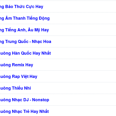
ng Báo Thức Cực Hay
ng Âm Thanh Tiếng Động
g Tiếng Anh, Âu Mỹ Hay
g Trung Quốc - Nhạc Hoa
huông Hàn Quốc Hay Nhất
huông Remix Hay
huông Rap Việt Hay
huông Thiếu Nhi
huông Nhạc DJ - Nonstop
huông Nhạc Trẻ Hay Nhất