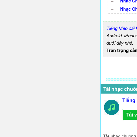
–
Nhạc Ch
–
Nhạc C
Tiếng Mèo cái
Android, iPhon
dưới đây nhé.
Trân trọng cả
Tải nhạc chuô
Tiếng
Tải 
Tải nhạc chuông