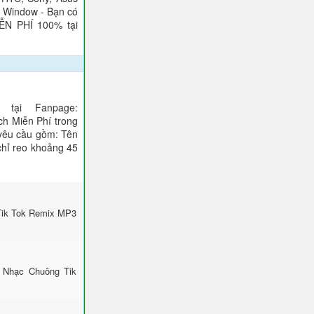
), Window - Bạn có
IỄN PHÍ 100% tại
tại Fanpage:
ch Miễn Phí trong
 yêu cầu gồm: Tên
 chỉ reo khoảng 45
Tik Tok Remix MP3
 Nhạc Chuông Tik