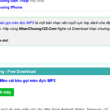
uông Điện Thoại
Hay Nhất
huông IPhone
 kêu gọi mèo đực MP3
là một bản nhạc nền mp3 cực hay dành cho điệ
e. Hãy cùng
NhacChuong123.Com
Nghe và Download nhạc chuông b
m ơn!
ng - Free Download
 Mèo cái kêu gọi mèo đực MP3
về máy
 mp3 về máy miễn phí cho điện thoại Android: Nokia, Samsung, LG,