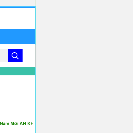
 Mới AN KHANG & THỊNH VƯỢNG ♥♥♥