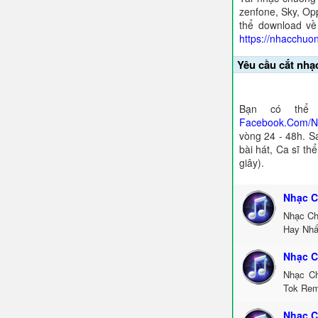
zenfone, Sky, Opp
thể download về
https://nhacchuo
Yêu cầu cắt nhạ
Bạn có thể 
Facebook.Com/
vòng 24 - 48h. S
bài hát, Ca sĩ th
giây).
Nhạc C
Nhạc Ch
Hay Nhấ
Nhạc C
Nhạc Ch
Tok Rem
Nhạc C