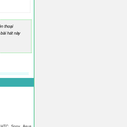
n thoại
ài hát này
 HTC, Sony, Asus