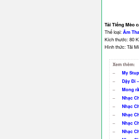
Tải Tiếng Mèo 
Thể loại:
Âm Tha
Kích thước: 80 
Hình thức: Tải Mi
Xem thêm:
–
My Stup
–
Dậy Đi 
–
Mong rằ
–
Nhạc Ch
–
Nhạc Ch
–
Nhạc Ch
–
Nhạc Ch
–
Nhạc Ch