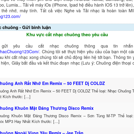
o, Lumia... Tải về máy iOs (IPhone, Ipad hệ điều hành IOS 13 trở lên
 thẻ nhớ, máy tính. Tất cả việc Nghe và Tải nhạc là hoàn toàn M
ng123.com/
c chuông - Gửi bình luận
Khu vực cắt nhạc chuông theo yêu cầu
gửi yêu cầu cắt nhạc chuông thông qua tin nhắn 
NhacChuong123Com/
. Chúng tôi sẽ thực hiện yêu cầu của bạn một cá
au khi cắt nhạc xong chúng tôi sẽ chủ động liên hệ tới bạn. Thông tin
ể hiện, Giây bắt đầu và kết thúc đoạn nhạc (Lưu ý: Chuông điện thoại
huông Anh Rất Nhớ Em Remix – 50 FEET Dj COLDZ
uông Anh Rất Nhớ Em Remix – 50 FEET Dj COLDZ Thể loại: Nhạc Chuông 
t Kích thước: […]
huông Khuôn Mặt Đáng Thương Disco Remix
uông Khuôn Mặt Đáng Thương Disco Remix – Sơn Tùng M-TP Thể loại:
ix MP3 Hay Nhất Kích thước: […]
huông Ngoài Vùng Yêu Remix – Jee Trần