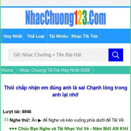
Hay Nhất
Thể Loại
Tải Nhiều
Nhạc Tik Tok
Home
Nhạc Chuông TikTok Hay Nhất 2026
Thôi chấp nhận em đúng anh là sai Chạnh lòng trong
anh lại nhớ
Lượt tải: 8946
Nghe thử:
Ấn ▶ để Nghe và kéo xuống phía dưới để Tải Về
♥♥♥ Chúc Bạn Nghe và Tải Nhạc Vui Vẻ - Năm Mới AN KHANG