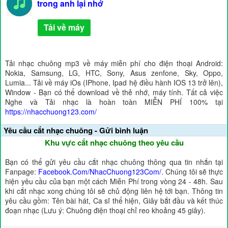
trong anh lại nhớ
Tải về máy
Tải nhạc chuông mp3 về máy miễn phí cho điện thoại Android:
Nokia, Samsung, LG, HTC, Sony, Asus zenfone, Sky, Oppo,
Lumia... Tải về máy iOs (IPhone, Ipad hệ điều hành IOS 13 trở lên),
Window - Bạn có thể download về thẻ nhớ, máy tính. Tất cả việc
Nghe và Tải nhạc là hoàn toàn MIỄN PHÍ 100% tại
https://nhacchuong123.com/
Yêu cầu cắt nhạc chuông - Gửi bình luận
Khu vực cắt nhạc chuông theo yêu cầu
Bạn có thể gửi yêu cầu cắt nhạc chuông thông qua tin nhắn tại
Fanpage:
Facebook.Com/NhacChuong123Com/
. Chúng tôi sẽ thực
hiện yêu cầu của bạn một cách Miễn Phí trong vòng 24 - 48h. Sau
khi cắt nhạc xong chúng tôi sẽ chủ động liên hệ tới bạn. Thông tin
yêu cầu gồm: Tên bài hát, Ca sĩ thể hiện, Giây bắt đầu và kết thúc
đoạn nhạc (Lưu ý: Chuông điện thoại chỉ reo khoảng 45 giây).