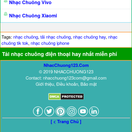
Nhạc Chuông Vivo
Nhạc Chuông Xiaomi
Tags:
nhạc chuông
,
tải nhạc chuông
,
nhạc chuông hay
,
nhạc
chuông tik tok
,
nhạc chuông iphone
Tải nhạc chuông điện thoại hay nhất miễn phí
NhacChuong123.Com
© 2019 NHACCHUONG123
Contact: nhacchuong123com@gmail.com
Giới thiệu, Điều khoản, Bảo mật
[ < Trang Chủ ]