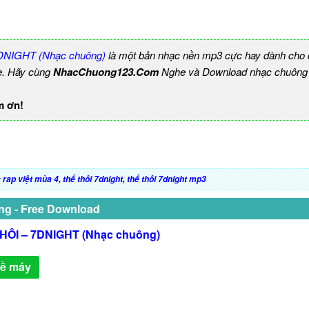
DNIGHT (Nhạc chuông)
là một bản nhạc nền mp3 cực hay dành cho đ
e. Hãy cùng
NhacChuong123.Com
Nghe và Download nhạc chuông b
m ơn!
:
rap việt mùa 4
,
thế thôi 7dnight
,
thế thôi 7dnight mp3
ng - Free Download
HÔI – 7DNIGHT (Nhạc chuông)
về máy