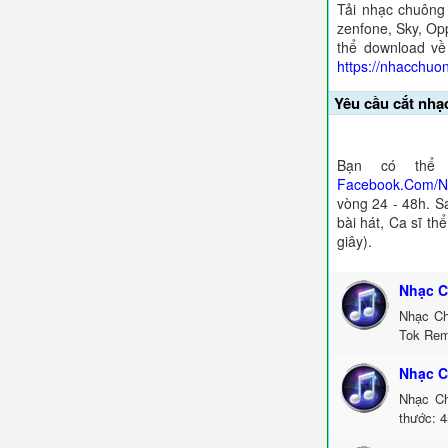
Tải nhạc chuông
zenfone, Sky, Opp
thể download về
https://nhacchuo
Yêu cầu cắt nhạ
Bạn có thể 
Facebook.Com/
vòng 24 - 48h. S
bài hát, Ca sĩ th
giây).
Nhạc C
Nhạc Ch
Tok Rem
Nhạc C
Nhạc Ch
thước: 4