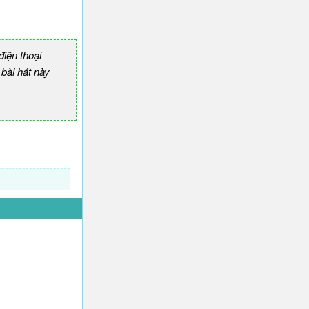
iện thoại
ài hát này