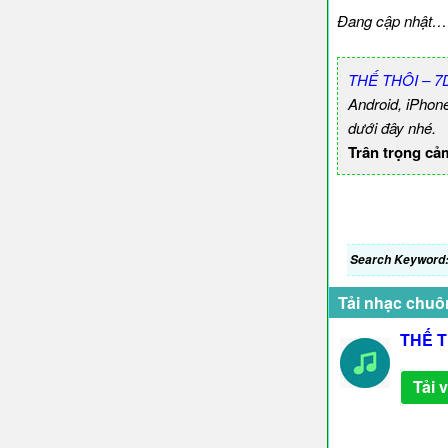
Đang cập nhật…
THẾ THÔI – 7
Android, iPhon
dưới đây nhé.
Trân trọng cả
Search Keyword
Tải nhạc chuô
THẾ T
Tải 