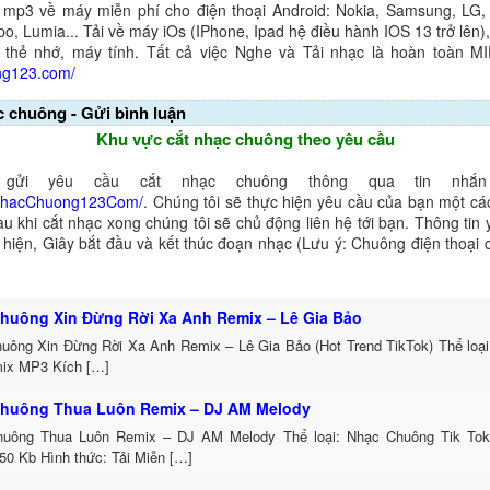
 mp3 về máy miễn phí cho điện thoại Android: Nokia, Samsung, LG,
o, Lumia... Tải về máy iOs (IPhone, Ipad hệ điều hành IOS 13 trở lên
 thẻ nhớ, máy tính. Tất cả việc Nghe và Tải nhạc là hoàn toàn M
ng123.com/
c chuông - Gửi bình luận
Khu vực cắt nhạc chuông theo yêu cầu
gửi yêu cầu cắt nhạc chuông thông qua tin nhắn 
NhacChuong123Com/
. Chúng tôi sẽ thực hiện yêu cầu của bạn một cá
au khi cắt nhạc xong chúng tôi sẽ chủ động liên hệ tới bạn. Thông tin
ể hiện, Giây bắt đầu và kết thúc đoạn nhạc (Lưu ý: Chuông điện thoại
huông Xin Đừng Rời Xa Anh Remix – Lê Gia Bảo
uông Xin Đừng Rời Xa Anh Remix – Lê Gia Bảo (Hot Trend TikTok) Thể loạ
ix MP3 Kích […]
huông Thua Luôn Remix – DJ AM Melody
uông Thua Luôn Remix – DJ AM Melody Thể loại: Nhạc Chuông Tik To
50 Kb Hình thức: Tải Miễn […]