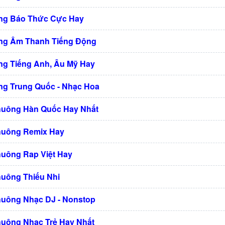
ng Báo Thức Cực Hay
ng Âm Thanh Tiếng Động
g Tiếng Anh, Âu Mỹ Hay
g Trung Quốc - Nhạc Hoa
huông Hàn Quốc Hay Nhất
huông Remix Hay
huông Rap Việt Hay
huông Thiếu Nhi
huông Nhạc DJ - Nonstop
huông Nhạc Trẻ Hay Nhất