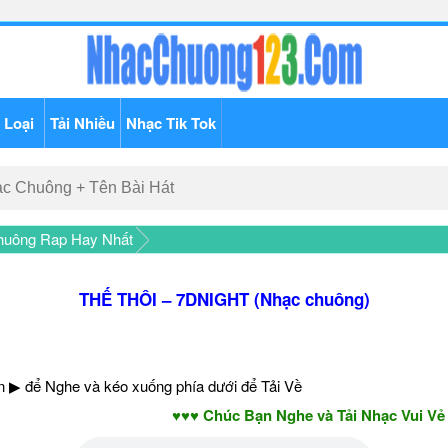
 Loại
Tải Nhiều
Nhạc Tik Tok
huông Rap Hay Nhất
THẾ THÔI – 7DNIGHT (Nhạc chuông)
 ▶ để Nghe và kéo xuống phía dưới để Tải Về
♥♥♥ Chúc Bạn Nghe và Tải Nhạc Vui Vẻ - Nă