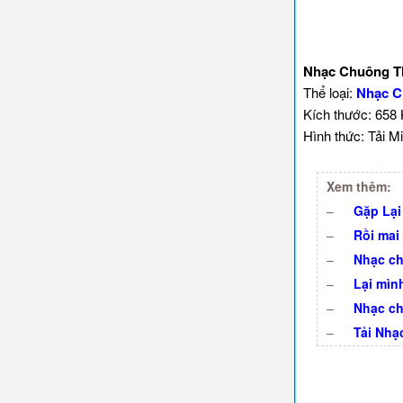
Nhạc Chuông T
Thể loại:
Nhạc C
Kích thước: 658
Hình thức: Tải Mi
Xem thêm:
–
Gặp Lại
–
Rồi mai
–
Nhạc ch
–
Lại mìn
–
Nhạc ch
–
Tải Nhạ