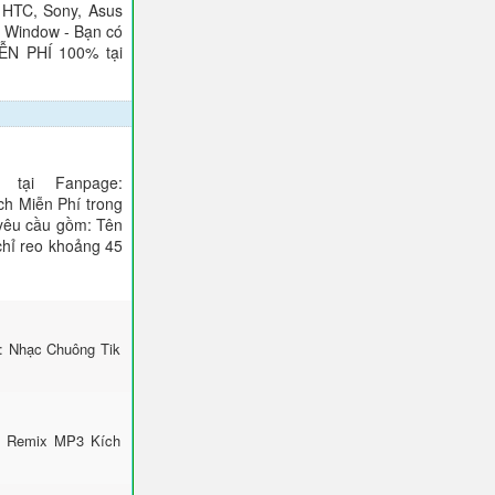
 HTC, Sony, Asus
), Window - Bạn có
IỄN PHÍ 100% tại
tại Fanpage:
ch Miễn Phí trong
 yêu cầu gồm: Tên
 chỉ reo khoảng 45
i: Nhạc Chuông Tik
k Remix MP3 Kích