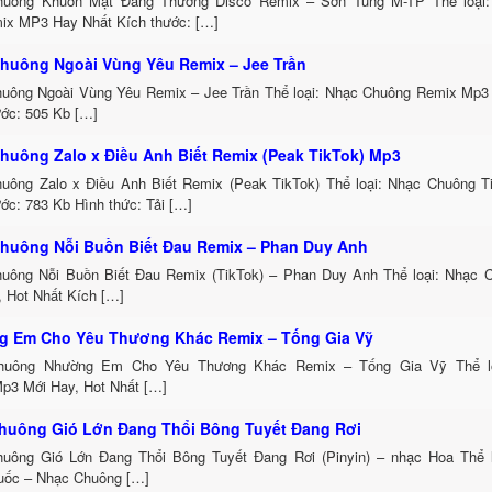
uông Khuôn Mặt Đáng Thương Disco Remix – Sơn Tùng M-TP Thể loại:
ix MP3 Hay Nhất Kích thước: […]
huông Ngoài Vùng Yêu Remix – Jee Trần
uông Ngoài Vùng Yêu Remix – Jee Trần Thể loại: Nhạc Chuông Remix Mp3 
ước: 505 Kb […]
huông Zalo x Điều Anh Biết Remix (Peak TikTok) Mp3
uông Zalo x Điều Anh Biết Remix (Peak TikTok) Thể loại: Nhạc Chuông 
ớc: 783 Kb Hình thức: Tải […]
huông Nỗi Buồn Biết Đau Remix – Phan Duy Anh
uông Nỗi Buồn Biết Đau Remix (TikTok) – Phan Duy Anh Thể loại: Nhạc
, Hot Nhất Kích […]
 Em Cho Yêu Thương Khác Remix – Tống Gia Vỹ
huông Nhường Em Cho Yêu Thương Khác Remix – Tống Gia Vỹ Thể lo
p3 Mới Hay, Hot Nhất […]
huông Gió Lớn Đang Thổi Bông Tuyết Đang Rơi
uông Gió Lớn Đang Thổi Bông Tuyết Đang Rơi (Pinyin) – nhạc Hoa Thể 
uốc – Nhạc Chuông […]