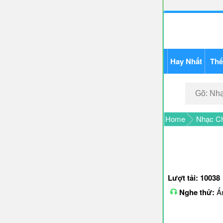
Hay Nhất
Thể
Home
Nhạc C
Lượt tải: 10038
Nghe thử:
Ấn