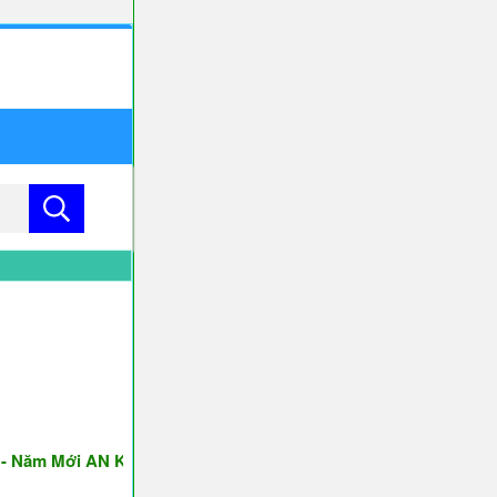
m Mới AN KHANG & THỊNH VƯỢNG ♥♥♥