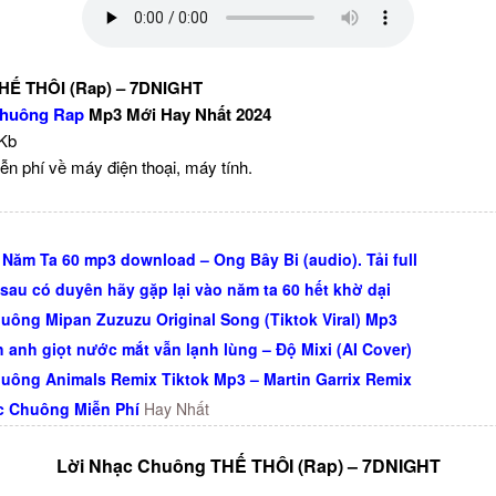
HẾ THÔI (Rap) – 7DNIGHT
huông Rap
Mp3 Mới Hay Nhất 2024
 Kb
ễn phí về máy điện thoại, máy tính.
 Năm Ta 60 mp3 download – Ong Bây Bi (audio). Tải full
 sau có duyên hãy gặp lại vào năm ta 60 hết khờ dại
uông Mipan Zuzuzu Original Song (Tiktok Viral) Mp3
h anh giọt nước mắt vẫn lạnh lùng – Độ Mixi (AI Cover)
uông Animals Remix Tiktok Mp3 – Martin Garrix Remix
c Chuông Miễn Phí
Hay Nhất
Lời Nhạc Chuông THẾ THÔI (Rap) – 7DNIGHT