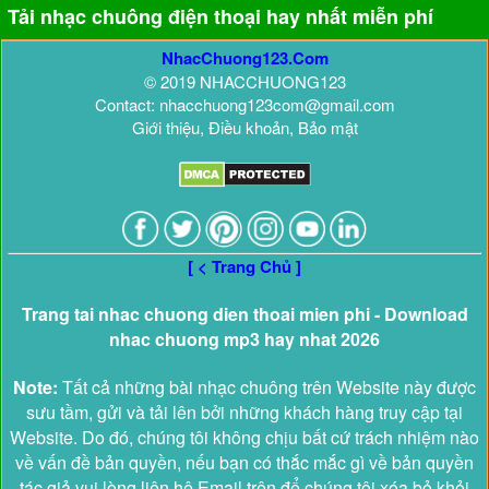
Tải nhạc chuông điện thoại hay nhất miễn phí
NhacChuong123.Com
© 2019 NHACCHUONG123
Contact: nhacchuong123com@gmail.com
Giới thiệu, Điều khoản, Bảo mật
[ < Trang Chủ ]
Trang tai nhac chuong dien thoai mien phi - Download
nhac chuong mp3 hay nhat 2026
Note:
Tất cả những bài nhạc chuông trên Website này được
sưu tầm, gửi và tải lên bởi những khách hàng truy cập tại
Website. Do đó, chúng tôi không chịu bất cứ trách nhiệm nào
về vấn đề bản quyền, nếu bạn có thắc mắc gì về bản quyền
tác giả vui lòng liên hệ Email trên để chúng tôi xóa bỏ khỏi