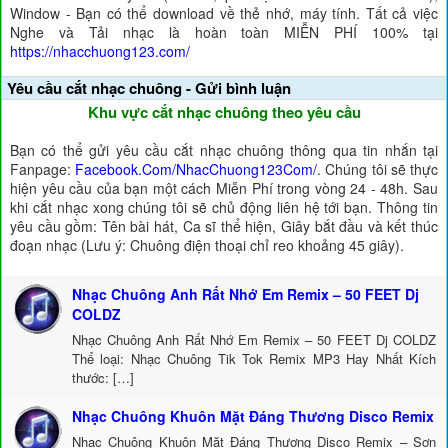
Window - Bạn có thể download về thẻ nhớ, máy tính. Tất cả việc
Nghe và Tải nhạc là hoàn toàn MIỄN PHÍ 100% tại
https://nhacchuong123.com/
Yêu cầu cắt nhạc chuông - Gửi bình luận
Khu vực cắt nhạc chuông theo yêu cầu
Bạn có thể gửi yêu cầu cắt nhạc chuông thông qua tin nhắn tại
Fanpage:
Facebook.Com/NhacChuong123Com/
. Chúng tôi sẽ thực
hiện yêu cầu của bạn một cách Miễn Phí trong vòng 24 - 48h. Sau
khi cắt nhạc xong chúng tôi sẽ chủ động liên hệ tới bạn. Thông tin
yêu cầu gồm: Tên bài hát, Ca sĩ thể hiện, Giây bắt đầu và kết thúc
đoạn nhạc (Lưu ý: Chuông điện thoại chỉ reo khoảng 45 giây).
Nhạc Chuông Anh Rất Nhớ Em Remix – 50 FEET Dj
COLDZ
Nhạc Chuông Anh Rất Nhớ Em Remix – 50 FEET Dj COLDZ
Thể loại: Nhạc Chuông Tik Tok Remix MP3 Hay Nhất Kích
thước: […]
Nhạc Chuông Khuôn Mặt Đáng Thương Disco Remix
Nhạc Chuông Khuôn Mặt Đáng Thương Disco Remix – Sơn