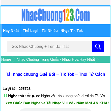
Hay Nhất
Thể Loại
Tải Nhiều
Nhạc Tik Tok
Home
Nhạc Chuông Trung Quốc - Nhạc Hoa Hay Nhất
Tải nhạc chuông Quẻ Bói – Tik Tok – Thôi Tử Cách
Lượt tải: 256728
Nghe thử:
Ấn ▶ để Nghe và kéo xuống phía dưới để Tải Về
♥♥♥ Chúc Bạn Nghe và Tải Nhạc Vui Vẻ - Năm Mới AN KHANG 