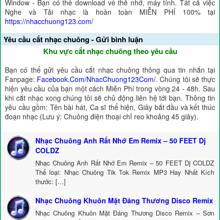
Window - Bạn có thể download về thẻ nhớ, máy tính. Tất cả việc
Nghe và Tải nhạc là hoàn toàn MIỄN PHÍ 100% tại
https://nhacchuong123.com/
Yêu cầu cắt nhạc chuông - Gửi bình luận
Khu vực cắt nhạc chuông theo yêu cầu
Bạn có thể gửi yêu cầu cắt nhạc chuông thông qua tin nhắn tại
Fanpage:
Facebook.Com/NhacChuong123Com/
. Chúng tôi sẽ thực
hiện yêu cầu của bạn một cách Miễn Phí trong vòng 24 - 48h. Sau
khi cắt nhạc xong chúng tôi sẽ chủ động liên hệ tới bạn. Thông tin
yêu cầu gồm: Tên bài hát, Ca sĩ thể hiện, Giây bắt đầu và kết thúc
đoạn nhạc (Lưu ý: Chuông điện thoại chỉ reo khoảng 45 giây).
Nhạc Chuông Anh Rất Nhớ Em Remix – 50 FEET Dj
COLDZ
Nhạc Chuông Anh Rất Nhớ Em Remix – 50 FEET Dj COLDZ
Thể loại: Nhạc Chuông Tik Tok Remix MP3 Hay Nhất Kích
thước: […]
Nhạc Chuông Khuôn Mặt Đáng Thương Disco Remix
Nhạc Chuông Khuôn Mặt Đáng Thương Disco Remix – Sơn