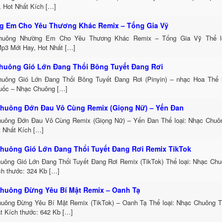
, Hot Nhất Kích […]
 Em Cho Yêu Thương Khác Remix – Tống Gia Vỹ
huông Nhường Em Cho Yêu Thương Khác Remix – Tống Gia Vỹ Thể lo
p3 Mới Hay, Hot Nhất […]
huông Gió Lớn Đang Thổi Bông Tuyết Đang Rơi
uông Gió Lớn Đang Thổi Bông Tuyết Đang Rơi (Pinyin) – nhạc Hoa Thể 
uốc – Nhạc Chuông […]
huông Đớn Đau Vô Cùng Remix (Giọng Nữ) – Yến Đan
uông Đớn Đau Vô Cùng Remix (Giọng Nữ) – Yến Đan Thể loại: Nhạc Chu
t Nhất Kích […]
huông Gió Lớn Đang Thổi Tuyết Đang Rơi Remix TikTok
uông Gió Lớn Đang Thổi Tuyết Đang Rơi Remix (TikTok) Thể loại: Nhạc Ch
h thước: 324 Kb […]
huông Đừng Yêu Bí Mật Remix – Oanh Tạ
uông Đừng Yêu Bí Mật Remix (TikTok) – Oanh Tạ Thể loại: Nhạc Chuông 
t Kích thước: 642 Kb […]