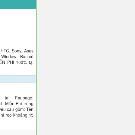
 HTC, Sony, Asus
), Window - Bạn có
IỄN PHÍ 100% tại
tại Fanpage:
ch Miễn Phí trong
 yêu cầu gồm: Tên
 chỉ reo khoảng 45