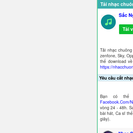
Tải nhạc chuô
Sắc N
Tải 
Tải nhạc chuông
zenfone, Sky, Opp
thể download về
https://nhacchuo
Yêu cầu cắt nhạ
Bạn có thể 
Facebook.Com/
vòng 24 - 48h. S
bài hát, Ca sĩ th
giây).