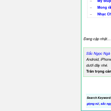
–
My Stup
–
Mong rằ
–
Nhạc Ch
Đang cập nhật…
Sắc Ngọc Ngà 
Android, iPhon
dưới đây nhé.
Trân trọng cả
Search Keyword
giọng nữ
,
sắc ng