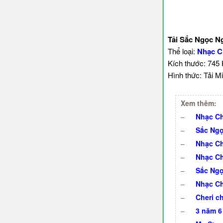
Tải Sắc Ngọc N
Thể loại:
Nhạc C
Kích thước: 745
Hình thức: Tải Mi
Xem thêm:
–
Nhạc Ch
–
Sắc Ngọ
–
Nhạc Ch
–
Nhạc Ch
–
Sắc Ngọ
–
Nhạc Ch
–
Cheri c
–
3 năm 6 