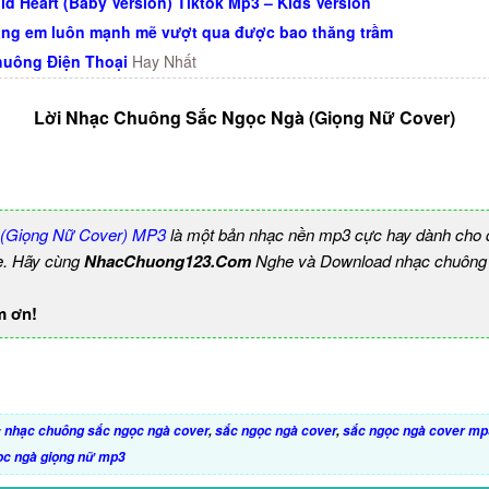
id Heart (Baby Version) Tiktok Mp3 – Kids Version
ng em luôn mạnh mẽ vượt qua được bao thăng trầm
uông Điện Thoại
Hay Nhất
Lời Nhạc Chuông Sắc Ngọc Ngà (Giọng Nữ Cover)
(Giọng Nữ Cover) MP3
là một bản nhạc nền mp3 cực hay dành cho đ
e. Hãy cùng
NhacChuong123.Com
Nghe và Download nhạc chuông b
m ơn!
:
nhạc chuông sắc ngọc ngà cover
,
sắc ngọc ngà cover
,
sắc ngọc ngà cover mp
ọc ngà giọng nữ mp3