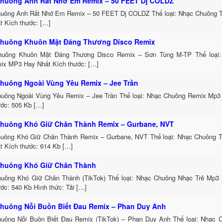
huông Anh Rất Nhớ Em Remix – 50 FEET Dj COLDZ
uông Anh Rất Nhớ Em Remix – 50 FEET Dj COLDZ Thể loại: Nhạc Chuông 
t Kích thước: […]
huông Khuôn Mặt Đáng Thương Disco Remix
uông Khuôn Mặt Đáng Thương Disco Remix – Sơn Tùng M-TP Thể loại:
ix MP3 Hay Nhất Kích thước: […]
huông Ngoài Vùng Yêu Remix – Jee Trần
uông Ngoài Vùng Yêu Remix – Jee Trần Thể loại: Nhạc Chuông Remix Mp3 
ước: 505 Kb […]
huông Khó Giữ Chân Thành Remix – Gurbane, NVT
uông Khó Giữ Chân Thành Remix – Gurbane, NVT Thể loại: Nhạc Chuông 
t Kích thước: 614 Kb […]
huông Khó Giữ Chân Thành
uông Khó Giữ Chân Thành (TikTok) Thể loại: Nhạc Chuông Nhạc Trẻ Mp3 
ớc: 540 Kb Hình thức: Tải […]
huông Nỗi Buồn Biết Đau Remix – Phan Duy Anh
uông Nỗi Buồn Biết Đau Remix (TikTok) – Phan Duy Anh Thể loại: Nhạc