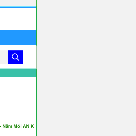
m Mới AN KHANG & THỊNH VƯỢNG ♥♥♥