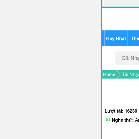
Hay Nhất
Thể
Home
Tải Nhạ
Lượt tải: 16230
Nghe thử:
Ấn