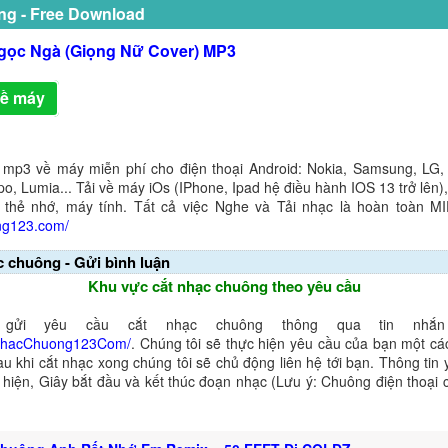
ng - Free Download
gọc Ngà (Giọng Nữ Cover) MP3
về máy
 mp3 về máy miễn phí cho điện thoại Android: Nokia, Samsung, LG,
o, Lumia... Tải về máy iOs (IPhone, Ipad hệ điều hành IOS 13 trở lên
 thẻ nhớ, máy tính. Tất cả việc Nghe và Tải nhạc là hoàn toàn M
ng123.com/
c chuông - Gửi bình luận
Khu vực cắt nhạc chuông theo yêu cầu
gửi yêu cầu cắt nhạc chuông thông qua tin nhắn 
NhacChuong123Com/
. Chúng tôi sẽ thực hiện yêu cầu của bạn một cá
au khi cắt nhạc xong chúng tôi sẽ chủ động liên hệ tới bạn. Thông tin
ể hiện, Giây bắt đầu và kết thúc đoạn nhạc (Lưu ý: Chuông điện thoại