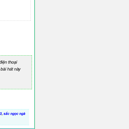
iện thoại
ài hát này
3
,
sắc ngọc ngà