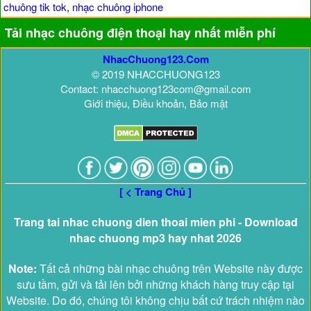
chuông tik tok
,
nhạc chuông iphone
Tải nhạc chuông điện thoại hay nhất miễn phí
NhacChuong123.Com
© 2019 NHACCHUONG123
Contact: nhacchuong123com@gmail.com
Giới thiệu, Điều khoản, Bảo mật
[ < Trang Chủ ]
Trang tai nhac chuong dien thoai mien phi - Download
nhac chuong mp3 hay nhat 2026
Note:
Tất cả những bài nhạc chuông trên Website này được
sưu tầm, gửi và tải lên bởi những khách hàng truy cập tại
Website. Do đó, chúng tôi không chịu bất cứ trách nhiệm nào