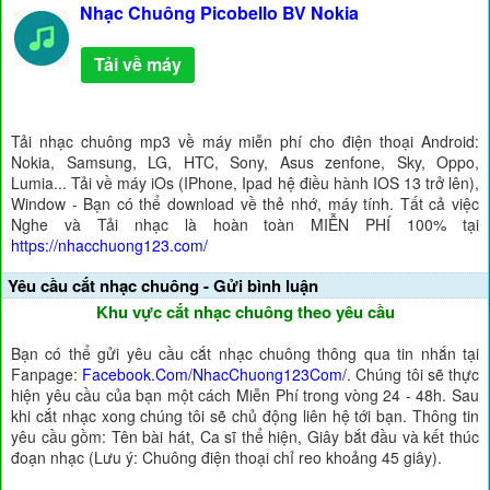
Nhạc Chuông Picobello BV Nokia
Tải về máy
Tải nhạc chuông mp3 về máy miễn phí cho điện thoại Android:
Nokia, Samsung, LG, HTC, Sony, Asus zenfone, Sky, Oppo,
Lumia... Tải về máy iOs (IPhone, Ipad hệ điều hành IOS 13 trở lên),
Window - Bạn có thể download về thẻ nhớ, máy tính. Tất cả việc
Nghe và Tải nhạc là hoàn toàn MIỄN PHÍ 100% tại
https://nhacchuong123.com/
Yêu cầu cắt nhạc chuông - Gửi bình luận
Khu vực cắt nhạc chuông theo yêu cầu
Bạn có thể gửi yêu cầu cắt nhạc chuông thông qua tin nhắn tại
Fanpage:
Facebook.Com/NhacChuong123Com/
. Chúng tôi sẽ thực
hiện yêu cầu của bạn một cách Miễn Phí trong vòng 24 - 48h. Sau
khi cắt nhạc xong chúng tôi sẽ chủ động liên hệ tới bạn. Thông tin
yêu cầu gồm: Tên bài hát, Ca sĩ thể hiện, Giây bắt đầu và kết thúc
đoạn nhạc (Lưu ý: Chuông điện thoại chỉ reo khoảng 45 giây).