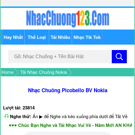
Hay Nhất
Thể Loại
Tải Nhiều
Nhạc Tik Tok
Home
Tải Nhạc Chuông Nokia
Nhạc Chuông Picobello BV Nokia
Lượt tải: 23814
Nghe thử:
Ấn ▶ để Nghe và kéo xuống phía dưới để Tải Về
♥♥♥ Chúc Bạn Nghe và Tải Nhạc Vui Vẻ - Năm Mới AN KHANG