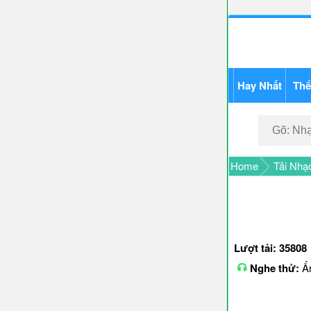
Hay Nhất
Thể
Home
Tải Nhạ
Lượt tải: 35808
Nghe thử:
Ấn