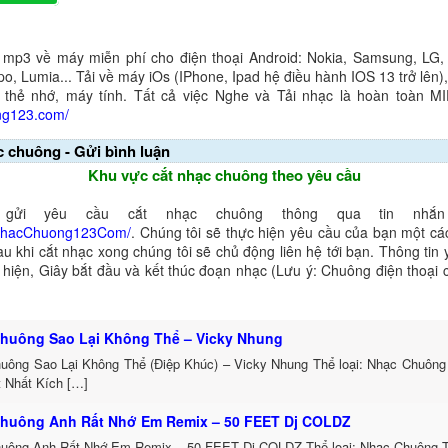
 mp3 về máy miễn phí cho điện thoại Android: Nokia, Samsung, LG,
o, Lumia... Tải về máy iOs (IPhone, Ipad hệ điều hành IOS 13 trở lên
 thẻ nhớ, máy tính. Tất cả việc Nghe và Tải nhạc là hoàn toàn M
ng123.com/
c chuông - Gửi bình luận
Khu vực cắt nhạc chuông theo yêu cầu
gửi yêu cầu cắt nhạc chuông thông qua tin nhắn 
NhacChuong123Com/
. Chúng tôi sẽ thực hiện yêu cầu của bạn một cá
au khi cắt nhạc xong chúng tôi sẽ chủ động liên hệ tới bạn. Thông tin
ể hiện, Giây bắt đầu và kết thúc đoạn nhạc (Lưu ý: Chuông điện thoại
huông Sao Lại Không Thể – Vicky Nhung
uông Sao Lại Không Thể (Điệp Khúc) – Vicky Nhung Thể loại: Nhạc Chuông
t Nhất Kích […]
huông Anh Rất Nhớ Em Remix – 50 FEET Dj COLDZ
uông Anh Rất Nhớ Em Remix – 50 FEET Dj COLDZ Thể loại: Nhạc Chuông 