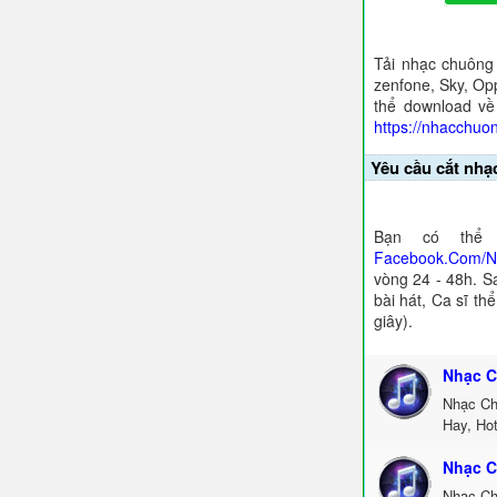
Tải nhạc chuông
zenfone, Sky, Opp
thể download về
https://nhacchuo
Yêu cầu cắt nhạ
Bạn có thể 
Facebook.Com/
vòng 24 - 48h. S
bài hát, Ca sĩ th
giây).
Nhạc C
Nhạc Ch
Hay, Ho
Nhạc C
Nhạc Ch