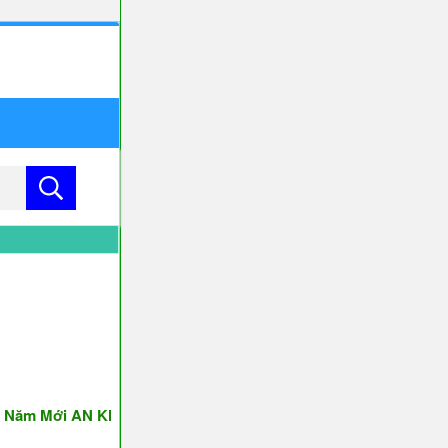
 Mới AN KHANG & THỊNH VƯỢNG ♥♥♥