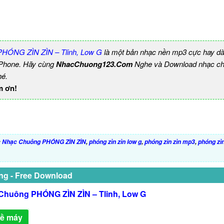
HÓNG ZÌN ZÌN – Tlinh, Low G
là một bản nhạc nền mp3 cực hay dà
 iPhone. Hãy cùng
NhacChuong123.Com
Nghe và Download nhạc chu
hé.
m ơn!
:
Nhạc Chuông PHÓNG ZÌN ZÌN
,
phóng zìn zìn low g
,
phóng zìn zìn mp3
,
phóng zìn
ng - Free Download
Chuông PHÓNG ZÌN ZÌN – Tlinh, Low G
về máy