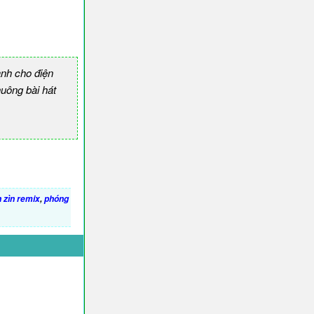
nh cho điện
ông bài hát
 zìn remix
,
phóng