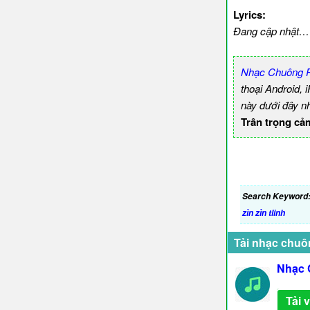
Lyrics:
Đang cập nhật…
Nhạc Chuông P
thoại Android,
này dưới đây n
Trân trọng cả
Search Keyword
zìn zìn tlinh
Tải nhạc chuô
Nhạc 
Tải 