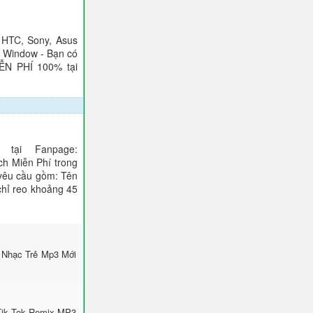
 HTC, Sony, Asus
), Window - Bạn có
IỄN PHÍ 100% tại
tại Fanpage:
ch Miễn Phí trong
 yêu cầu gồm: Tên
 chỉ reo khoảng 45
 Nhạc Trẻ Mp3 Mới
Tik Tok Remix MP3