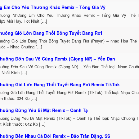
 Em Cho Yêu Thương Khác Remix – Tống Gia Vỹ
huông Nhường Em Cho Yêu Thương Khác Remix – Tống Gia Vỹ Thể lo
p3 Mới Hay, Hot Nhất […]
huông Gió Lớn Đang Thổi Bông Tuyết Đang Rơi
uông Gió Lớn Đang Thổi Bông Tuyết Đang Rơi (Pinyin) – nhạc Hoa Thể 
uốc – Nhạc Chuông […]
huông Đớn Đau Vô Cùng Remix (Giọng Nữ) – Yến Đan
uông Đớn Đau Vô Cùng Remix (Giọng Nữ) – Yến Đan Thể loại: Nhạc Chu
t Nhất Kích […]
huông Gió Lớn Đang Thổi Tuyết Đang Rơi Remix TikTok
uông Gió Lớn Đang Thổi Tuyết Đang Rơi Remix (TikTok) Thể loại: Nhạc Ch
h thước: 324 Kb […]
huông Đừng Yêu Bí Mật Remix – Oanh Tạ
uông Đừng Yêu Bí Mật Remix (TikTok) – Oanh Tạ Thể loại: Nhạc Chuông 
t Kích thước: 642 Kb […]
huông Bên Nhau Cả Đời Remix – Bảo Trân Đặng, SS