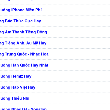
huông IPhone Miễn Phí
ng Báo Thức Cực Hay
ng Âm Thanh Tiếng Động
g Tiếng Anh, Âu Mỹ Hay
g Trung Quốc - Nhạc Hoa
huông Hàn Quốc Hay Nhất
huông Remix Hay
huông Rap Việt Hay
huông Thiếu Nhi
huông Nhạc DJ - Nonstop