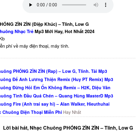
ÓNG ZÌN ZÌN (Điệp Khúc) – Tlinh, Low G
huông Nhạc Trẻ
Mp3 Mới Hay, Hot Nhất 2024
 Kb
ễn phí về máy điện thoại, máy tính.
uông PHÓNG ZÌN ZÌN (Rap) – Low G, Tlinh. Tải Mp3
uông Để Anh Lương Thiện Remix (Huy PT Remix) Mp3
uông Đừng Hỏi Em Ổn Không Remix – H2K, Diệu Vân
huông Tình Đầu Quá Chén – Quang Hùng MasterD Mp3
uông Fire (Anh trai say hi) – Alan Walker, Hieuthuhai
c Chuông Điện Thoại Miễn Phí
Hay Nhất
Lời bài hát, Nhạc Chuông PHÓNG ZÌN ZÌN – Tlinh, Low G