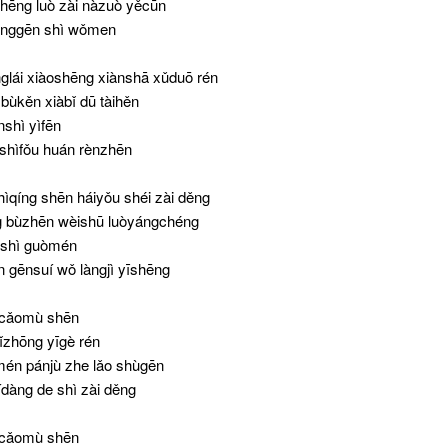
hēng luò zài nàzuò yěcūn
ēnggēn shì wǒmen
nglái xiàoshēng xiànshā xǔduō rén
bùkěn xiàbǐ dū tàihěn
nshì yìfēn
 shìfǒu huán rènzhēn
shìqíng shēn háiyǒu shéi zài děng
ng bùzhēn wèishū luòyángchéng
n shì guòmén
 gēnsuí wǒ làngjì yīshēng
lǐ cǎomù shēn
ǐzhōng yīgè rén
én pánjù zhe lǎo shùgēn
dàng de shì zài děng
lǐ cǎomù shēn