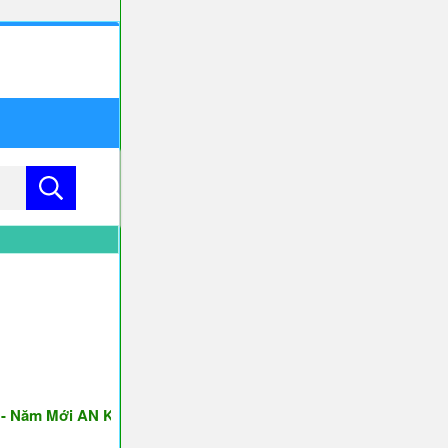
m Mới AN KHANG & THỊNH VƯỢNG ♥♥♥