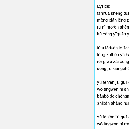
Lyrics:
fánhuá shēng dù
mèng piān lěng z
rú nǐ mòrèn shēn
kū děng yīquān y
fútú tǎduàn le jǐ
tòng zhíbèn yīz
róng wǒ zài děng
děng jiǔ xiāngch
yǔ fēnfēn jiù gù
wǒ tīngwén nǐ sh
bānbó de chéngm
shíbǎn shàng huí
yǔ fēnfēn jiù gù
wǒ tīngwén nǐ r