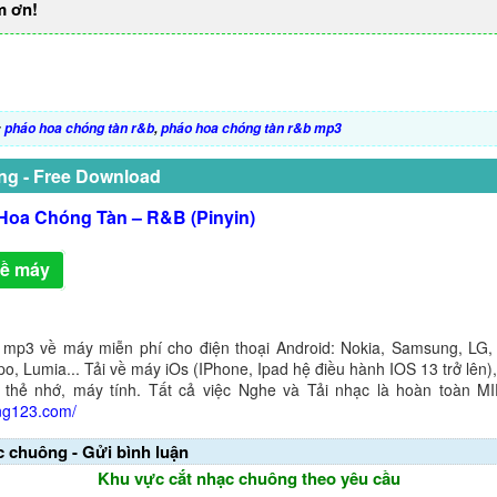
m ơn!
:
pháo hoa chóng tàn r&b
,
pháo hoa chóng tàn r&b mp3
ng - Free Download
Hoa Chóng Tàn – R&B (Pinyin)
về máy
 mp3 về máy miễn phí cho điện thoại Android: Nokia, Samsung, LG,
o, Lumia... Tải về máy iOs (IPhone, Ipad hệ điều hành IOS 13 trở lên
 thẻ nhớ, máy tính. Tất cả việc Nghe và Tải nhạc là hoàn toàn M
ng123.com/
c chuông - Gửi bình luận
Khu vực cắt nhạc chuông theo yêu cầu