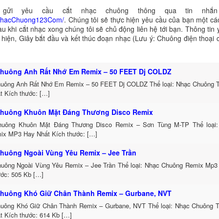
gửi yêu cầu cắt nhạc chuông thông qua tin nhắn 
NhacChuong123Com/
. Chúng tôi sẽ thực hiện yêu cầu của bạn một cá
au khi cắt nhạc xong chúng tôi sẽ chủ động liên hệ tới bạn. Thông tin
ể hiện, Giây bắt đầu và kết thúc đoạn nhạc (Lưu ý: Chuông điện thoại
huông Anh Rất Nhớ Em Remix – 50 FEET Dj COLDZ
uông Anh Rất Nhớ Em Remix – 50 FEET Dj COLDZ Thể loại: Nhạc Chuông 
t Kích thước: […]
huông Khuôn Mặt Đáng Thương Disco Remix
uông Khuôn Mặt Đáng Thương Disco Remix – Sơn Tùng M-TP Thể loại:
ix MP3 Hay Nhất Kích thước: […]
huông Ngoài Vùng Yêu Remix – Jee Trần
uông Ngoài Vùng Yêu Remix – Jee Trần Thể loại: Nhạc Chuông Remix Mp3 
ước: 505 Kb […]
huông Khó Giữ Chân Thành Remix – Gurbane, NVT
uông Khó Giữ Chân Thành Remix – Gurbane, NVT Thể loại: Nhạc Chuông 
t Kích thước: 614 Kb […]