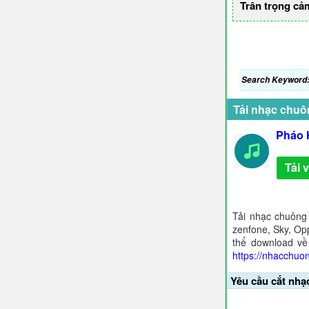
Trân trọng cả
Search Keyword
Tải nhạc chuô
Pháo 
Tải 
Tải nhạc chuông
zenfone, Sky, Opp
thể download về
https://nhacchuo
Yêu cầu cắt nhạ