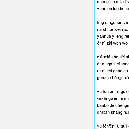
chéngjiāo mù dís
yuánfèn luòdìsh
tīng qīngchūn yí
nà shǐcè wēnróu 
yānhuā yìlěng ré
ér nǐ zài wèn wǒ
qiānnián hòulěi 
ér qīngshǐ qǐné
rú nǐ zài gēnqia
gēnzhe hóngchén
yǔ fēnfēn jiù gù
wǒ tīngwén nǐ sh
bānbó de chéngm
shíbǎn shàng huí
yǔ fēnfēn jiù gù