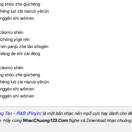
éng shǒu zhe gūchéng
hēng luò zài nàzuò yěcūn
ēnggēn shì wǒmen
lǐ cǎomù shēn
ǐzhōng yīgè rén
én pánjù zhe lǎo shùgēn
dàng de shì zài děng
lǐ cǎomù shēn
éng shǒu zhe gūchéng
hēng luò zài nàzuò yěcūn
ēnggēn shì wǒmen
ēnggēn shì wǒmen
g Tàn – R&B (Pinyin)
là một bản nhạc nền mp3 cực hay dành cho điệ
e. Hãy cùng
NhacChuong123.Com
Nghe và Download nhạc chuông b