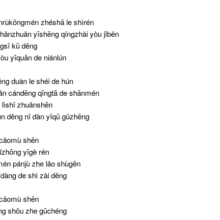
nrùkōngmén zhéshā le shìrén
hǎnzhuǎn yīshēng qíngzhài yòu jǐběn
gsǐ kū děng
òu yīquān de niánlún
céng duàn le shéi de hún
hǎn cándēng qīngtā de shānmén
 lìshǐ zhuǎnshēn
ún děng nǐ dàn yīqū gǔzhēng
lǐ cǎomù shēn
ǐzhōng yīgè rén
én pánjù zhe lǎo shùgēn
dàng de shì zài děng
lǐ cǎomù shēn
éng shǒu zhe gūchéng