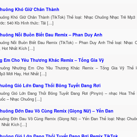
huông Khó Giữ Chân Thành
uông Khó Giữ Chân Thành (TikTok) Thể loại: Nhạc Chuông Nhạc Trẻ Mp3 
ớc: 540 Kb Hình thức: Tải […]
huông Nỗi Buồn Biết Đau Remix – Phan Duy Anh
uông Nỗi Buồn Biết Đau Remix (TikTok) – Phan Duy Anh Thể loại: Nhạc
, Hot Nhất Kích […]
 Em Cho Yêu Thương Khác Remix – Tống Gia Vỹ
huông Nhường Em Cho Yêu Thương Khác Remix – Tống Gia Vỹ Thể lo
p3 Mới Hay, Hot Nhất […]
huông Gió Lớn Đang Thổi Bông Tuyết Đang Rơi
uông Gió Lớn Đang Thổi Bông Tuyết Đang Rơi (Pinyin) – nhạc Hoa Thể 
uốc – Nhạc Chuông […]
huông Đớn Đau Vô Cùng Remix (Giọng Nữ) – Yến Đan
uông Đớn Đau Vô Cùng Remix (Giọng Nữ) – Yến Đan Thể loại: Nhạc Chu
t Nhất Kích […]
huông Gió Lớn Đang Thổi Tuyết Đang Rơi Remix TikTok