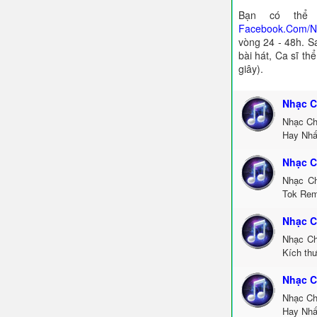
Bạn có thể 
Facebook.Com/
vòng 24 - 48h. S
bài hát, Ca sĩ th
giây).
Nhạc C
Nhạc Ch
Hay Nhấ
Nhạc C
Nhạc Ch
Tok Rem
Nhạc C
Nhạc Ch
Kích th
Nhạc C
Nhạc Ch
Hay Nhấ