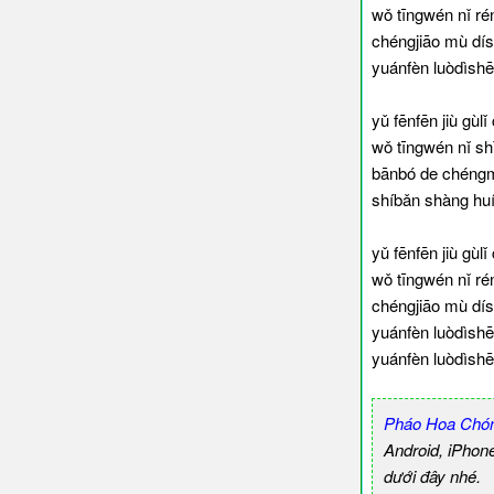
wǒ tīngwén nǐ r
chéngjiāo mù dís
yuánfèn luòdìsh
yǔ fēnfēn jiù gù
wǒ tīngwén nǐ sh
bānbó de chéngm
shíbǎn shàng huí
yǔ fēnfēn jiù gù
wǒ tīngwén nǐ r
chéngjiāo mù dís
yuánfèn luòdìsh
yuánfèn luòdìsh
Pháo Hoa Chón
Android, iPhon
dưới đây nhé.