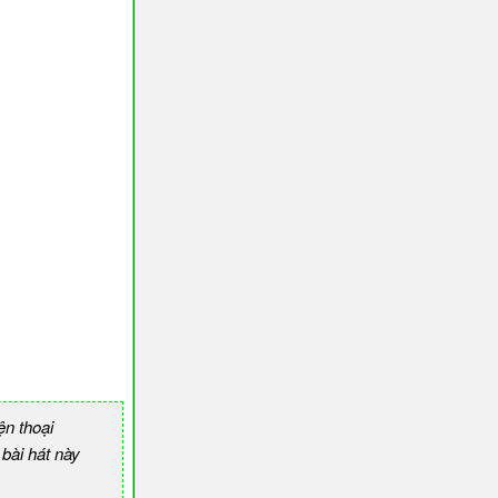
n thoại
ài hát này