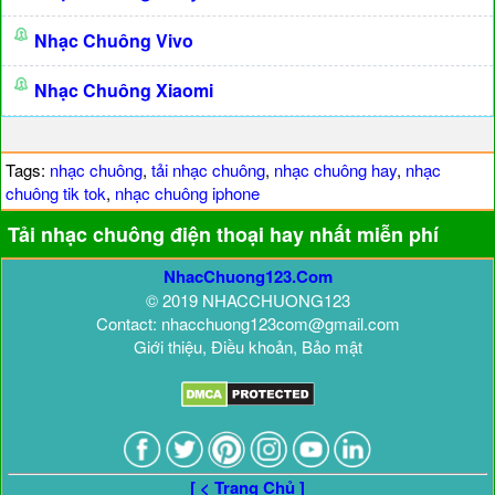
Nhạc Chuông Vivo
Nhạc Chuông Xiaomi
Tags:
nhạc chuông
,
tải nhạc chuông
,
nhạc chuông hay
,
nhạc
chuông tik tok
,
nhạc chuông iphone
Tải nhạc chuông điện thoại hay nhất miễn phí
NhacChuong123.Com
© 2019 NHACCHUONG123
Contact: nhacchuong123com@gmail.com
Giới thiệu, Điều khoản, Bảo mật
[ < Trang Chủ ]