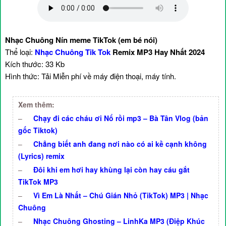
Nhạc Chuông Nín meme TikTok (em bé nói)
Thể loại:
Nhạc Chuông Tik Tok
Remix MP3 Hay Nhất 2024
Kích thước: 33 Kb
Hình thức: Tải Miễn phí về máy điện thoại, máy tính.
Xem thêm:
–
Chạy đi các cháu ơi Nổ rồi mp3 – Bà Tân Vlog (bản
gốc Tiktok)
–
Chẳng biết anh đang nơi nào có ai kề cạnh không
(Lyrics) remix
–
Đôi khi em hơi hay khùng lại còn hay cáu gắt
TikTok MP3
–
Vì Em Là Nhất – Chú Gián Nhỏ (TikTok) MP3 | Nhạc
Chuông
–
Nhạc Chuông Ghosting – LinhKa MP3 (Điệp Khúc