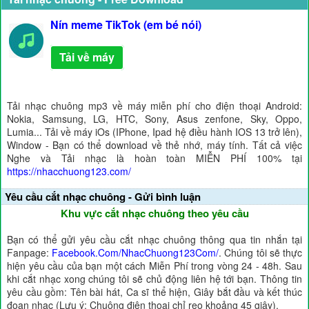
Nín meme TikTok (em bé nói)
Tải về máy
Tải nhạc chuông mp3 về máy miễn phí cho điện thoại Android:
Nokia, Samsung, LG, HTC, Sony, Asus zenfone, Sky, Oppo,
Lumia... Tải về máy iOs (IPhone, Ipad hệ điều hành IOS 13 trở lên),
Window - Bạn có thể download về thẻ nhớ, máy tính. Tất cả việc
Nghe và Tải nhạc là hoàn toàn MIỄN PHÍ 100% tại
https://nhacchuong123.com/
Yêu cầu cắt nhạc chuông - Gửi bình luận
Khu vực cắt nhạc chuông theo yêu cầu
Bạn có thể gửi yêu cầu cắt nhạc chuông thông qua tin nhắn tại
Fanpage:
Facebook.Com/NhacChuong123Com/
. Chúng tôi sẽ thực
hiện yêu cầu của bạn một cách Miễn Phí trong vòng 24 - 48h. Sau
khi cắt nhạc xong chúng tôi sẽ chủ động liên hệ tới bạn. Thông tin
yêu cầu gồm: Tên bài hát, Ca sĩ thể hiện, Giây bắt đầu và kết thúc
đoạn nhạc (Lưu ý: Chuông điện thoại chỉ reo khoảng 45 giây).