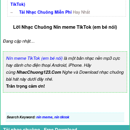
TikTok)
–
Tải Nhạc Chuông Miễn Phí
Hay Nhất
Lời Nhạc Chuông Nín meme TikTok (em bé nói)
Đang cập nhật…
Nín meme TikTok (em bé nói)
là một bản nhạc nền mp3 cực
hay dành cho điện thoại Android, iPhone. Hãy
cùng
NhacChuong123.Com
Nghe và Download nhạc chuông
bài hát này dưới đây nhé.
Trân trọng cảm ơn!
Search Keyword:
nín meme
,
nín tiktok
Tải nhạc chuông - Free Download