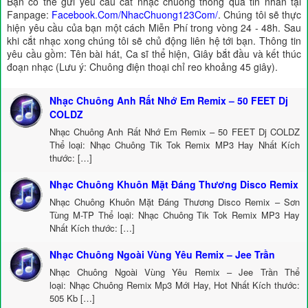
Bạn có thể gửi yêu cầu cắt nhạc chuông thông qua tin nhắn tại
Fanpage:
Facebook.Com/NhacChuong123Com/
. Chúng tôi sẽ thực
hiện yêu cầu của bạn một cách Miễn Phí trong vòng 24 - 48h. Sau
khi cắt nhạc xong chúng tôi sẽ chủ động liên hệ tới bạn. Thông tin
yêu cầu gồm: Tên bài hát, Ca sĩ thể hiện, Giây bắt đầu và kết thúc
đoạn nhạc (Lưu ý: Chuông điện thoại chỉ reo khoảng 45 giây).
Nhạc Chuông Anh Rất Nhớ Em Remix – 50 FEET Dj
COLDZ
Nhạc Chuông Anh Rất Nhớ Em Remix – 50 FEET Dj COLDZ
Thể loại: Nhạc Chuông Tik Tok Remix MP3 Hay Nhất Kích
thước: […]
Nhạc Chuông Khuôn Mặt Đáng Thương Disco Remix
Nhạc Chuông Khuôn Mặt Đáng Thương Disco Remix – Sơn
Tùng M-TP Thể loại: Nhạc Chuông Tik Tok Remix MP3 Hay
Nhất Kích thước: […]
Nhạc Chuông Ngoài Vùng Yêu Remix – Jee Trần
Nhạc Chuông Ngoài Vùng Yêu Remix – Jee Trần Thể
loại: Nhạc Chuông Remix Mp3 Mới Hay, Hot Nhất Kích thước:
505 Kb […]