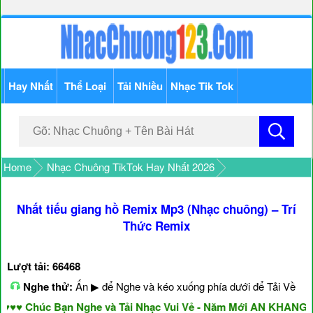
Hay Nhất
Thể Loại
Tải Nhiều
Nhạc Tik Tok
Home
Nhạc Chuông TikTok Hay Nhất 2026
Nhất tiếu giang hồ Remix Mp3 (Nhạc chuông) – Trí
Thức Remix
Lượt tải: 66468
Nghe thử:
Ấn ▶ để Nghe và kéo xuống phía dưới để Tải Về
 Chúc Bạn Nghe và Tải Nhạc Vui Vẻ - Năm Mới AN KHANG & 