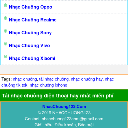
Nhạc Chuông Oppo
Nhạc Chuông Realme
Nhạc Chuông Sony
Nhạc Chuông Vivo
Nhạc Chuông Xiaomi
Tags:
nhạc chuông
,
tải nhạc chuông
,
nhạc chuông hay
,
nhạc
chuông tik tok
,
nhạc chuông iphone
Tải nhạc chuông điện thoại hay nhất miễn phí
NhacChuong123.Com
© 2019 NHACCHUONG123
Contact: nhacchuong123com@gmail.com
Giới thiệu, Điều khoản, Bảo mật