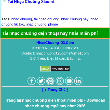
Tải Nhạc Chuông Xiaomi
Tags:
nhạc chuông
,
tải nhạc chuông
,
nhạc chuông hay
,
nhạc
chuông tik tok
,
nhạc chuông iphone
Tải nhạc chuông điện thoại hay nhất miễn phí
NhacChuong123.Com
© 2019 NHACCHUONG123
Contact: nhacchuong123com@gmail.com
Giới thiệu, Điều khoản, Bảo mật
[ < Trang Chủ ]
Trang tai nhac chuong dien thoai mien phi - Download
nhac chuong mp3 hay nhat 2026