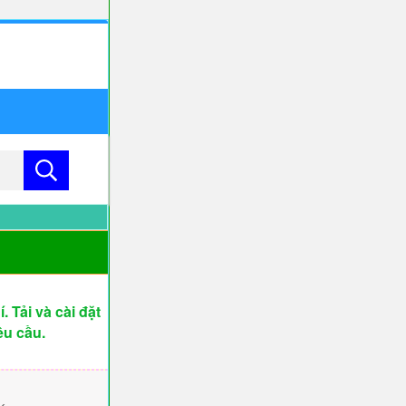
 Tải và cài đặt
êu cầu.