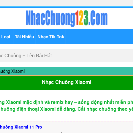
 Loại
Tải Nhiều
Nhạc Tik Tok
uông Xiaomi
Nhạc Chuông Xiaomi
g Xiaomi mặc định và remix hay – sống động nhất miễn phí.
huông điện thoại Xiaomi dễ dàng. Cắt nhạc chuông theo y
huông Xiaomi 11 Pro