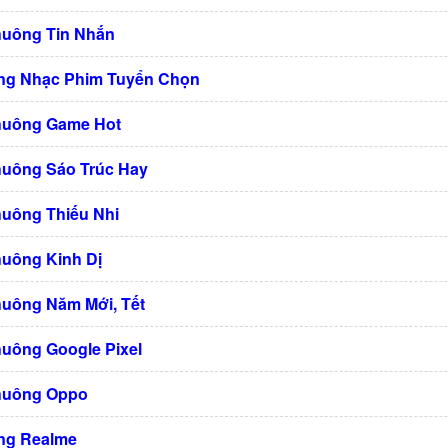
huông Tin Nhắn
ng Nhạc Phim Tuyển Chọn
huông Game Hot
huông Sáo Trúc Hay
huông Thiếu Nhi
huông Kinh Dị
huông Năm Mới, Tết
huông Google Pixel
huông Oppo
ng Realme