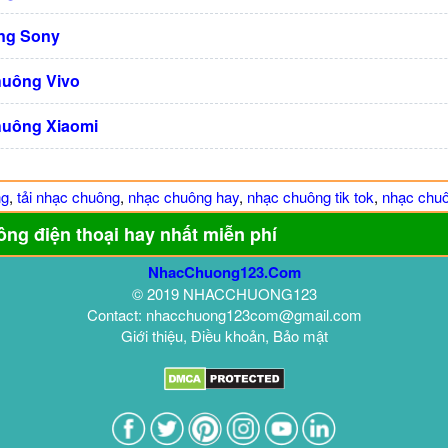
ng Sony
huông Vivo
huông Xiaomi
ng
,
tải nhạc chuông
,
nhạc chuông hay
,
nhạc chuông tik tok
,
nhạc chuô
ông điện thoại hay nhất miễn phí
NhacChuong123.Com
© 2019 NHACCHUONG123
Contact: nhacchuong123com@gmail.com
Giới thiệu, Điều khoản, Bảo mật