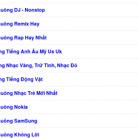
huông DJ - Nonstop
huông Remix Hay
huông Rap Hay Nhất
g Tiếng Anh Âu Mỹ Us Uk
g Nhạc Vàng, Trữ Tình, Nhạc Đỏ
g Tiếng Động Vật
huông Nhạc Trẻ Mới Nhất
huông Nokia
Chuông SamSung
huông Không Lời