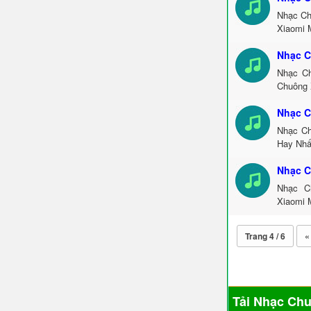
Nhạc Ch
Xiaomi 
Nhạc C
Nhạc Ch
Chuông 
Nhạc C
Nhạc Ch
Hay Nhấ
Nhạc C
Nhạc C
Xiaomi 
Trang 4 / 6
«
Tải Nhạc Ch