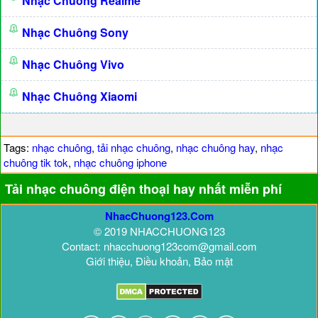
Nhạc Chuông Realme
Nhạc Chuông Sony
Nhạc Chuông Vivo
Nhạc Chuông Xiaomi
Tags:
nhạc chuông
,
tải nhạc chuông
,
nhạc chuông hay
,
nhạc
chuông tik tok
,
nhạc chuông iphone
Tải nhạc chuông điện thoại hay nhất miễn phí
NhacChuong123.Com
© 2019 NHACCHUONG123
Contact: nhacchuong123com@gmail.com
Giới thiệu, Điều khoản, Bảo mật