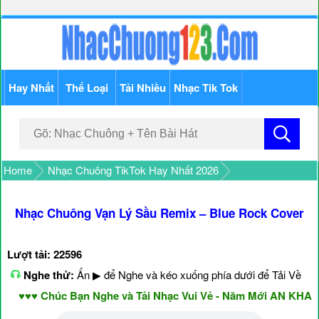
Hay Nhất
Thể Loại
Tải Nhiều
Nhạc Tik Tok
Home
Nhạc Chuông TikTok Hay Nhất 2026
Nhạc Chuông Vạn Lý Sầu Remix – Blue Rock Cover
Lượt tải: 22596
Nghe thử:
Ấn ▶ để Nghe và kéo xuống phía dưới để Tải Về
♥♥♥ Chúc Bạn Nghe và Tải Nhạc Vui Vẻ - Năm Mới AN KHANG