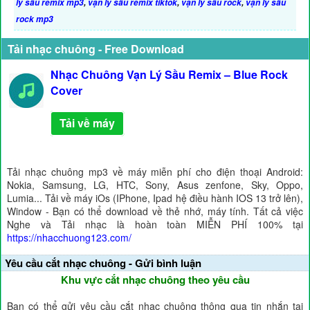
lý sầu remix mp3
,
vạn lý sầu remix tiktok
,
vạn lý sầu rock
,
vạn lý sầu
rock mp3
Tải nhạc chuông - Free Download
Nhạc Chuông Vạn Lý Sầu Remix – Blue Rock
Cover
Tải về máy
Tải nhạc chuông mp3 về máy miễn phí cho điện thoại Android:
Nokia, Samsung, LG, HTC, Sony, Asus zenfone, Sky, Oppo,
Lumia... Tải về máy iOs (IPhone, Ipad hệ điều hành IOS 13 trở lên),
Window - Bạn có thể download về thẻ nhớ, máy tính. Tất cả việc
Nghe và Tải nhạc là hoàn toàn MIỄN PHÍ 100% tại
https://nhacchuong123.com/
Yêu cầu cắt nhạc chuông - Gửi bình luận
Khu vực cắt nhạc chuông theo yêu cầu
Bạn có thể gửi yêu cầu cắt nhạc chuông thông qua tin nhắn tại