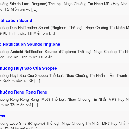
uông Silbido Line (Ringtone) Thể loại: Nhạc Chuông Tin Nhắn MP3 Hay Nhất
c: Tải Miễn phí về […]
tification Sound
uông Duo Notification Sound (Ringtone) Thể loại: Nhạc Chuông Tin Nhắn 
9 Kb Hình thức: Tải Miễn phí […]
d Notification Sounds ringtone
uông Android Notification Sounds (Ringtone) Thể loại: Nhạc Chuông Tin 
ớc: 851 Kb Hình thức: Tải Miễn […]
huông Huýt Sáo Của Shopee
uông Huýt Sáo Của Shopee Thể loại: Nhạc Chuông Tin Nhắn – Âm Thanh
t Kích thước: 15 Kb […]
Chuông Reng Reng Reng
uông Reng Reng Reng (Mp3) Thể loại: Nhạc Chuông Tin Nhắn MP3 Hay Nh
thức: Tải Miễn phí […]
Sms
uông Love Sms (Ringtone) Thể loại: Nhạc Chuông Tin Nhắn MP3 Hay Nhất K
c: Tải Miễn phí về […]