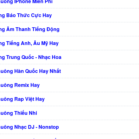
huông IPhone Miễn Phí
ng Báo Thức Cực Hay
ng Âm Thanh Tiếng Động
g Tiếng Anh, Âu Mỹ Hay
g Trung Quốc - Nhạc Hoa
huông Hàn Quốc Hay Nhất
huông Remix Hay
huông Rap Việt Hay
huông Thiếu Nhi
huông Nhạc DJ - Nonstop