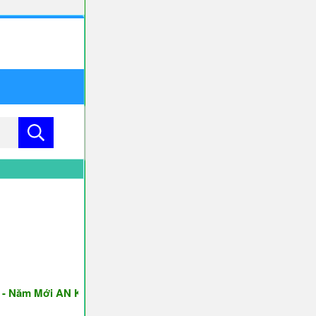
m Mới AN KHANG & THỊNH VƯỢNG ♥♥♥