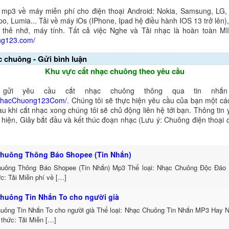
 mp3 về máy miễn phí cho điện thoại Android: Nokia, Samsung, LG,
o, Lumia... Tải về máy iOs (IPhone, Ipad hệ điều hành IOS 13 trở lên
 thẻ nhớ, máy tính. Tất cả việc Nghe và Tải nhạc là hoàn toàn M
ng123.com/
c chuông - Gửi bình luận
Khu vực cắt nhạc chuông theo yêu cầu
gửi yêu cầu cắt nhạc chuông thông qua tin nhắn 
NhacChuong123Com/
. Chúng tôi sẽ thực hiện yêu cầu của bạn một cá
au khi cắt nhạc xong chúng tôi sẽ chủ động liên hệ tới bạn. Thông tin
ể hiện, Giây bắt đầu và kết thúc đoạn nhạc (Lưu ý: Chuông điện thoại
huông Thông Báo Shopee (Tin Nhắn)
uông Thông Báo Shopee (Tin Nhắn) Mp3 Thể loại: Nhạc Chuông Độc Đáo 
c: Tải Miễn phí về […]
huông Tin Nhắn To cho người già
uông Tin Nhắn To cho người già Thể loại: Nhạc Chuông Tin Nhắn MP3 Hay N
thức: Tải Miễn […]