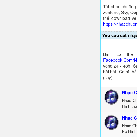
Tải nhạc chuông
zenfone, Sky, Opp
thể download về
https://nhacchuo
Yêu cầu cắt nhạ
Bạn có thể 
Facebook.Com/
vòng 24 - 48h. S
bài hát, Ca sĩ th
giây).
Nhạc C
Nhạc Ch
Hình thứ
Nhạc C
Nhạc Ch
Kb Hình 