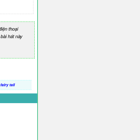
iện thoại
ài hát này
airy tail