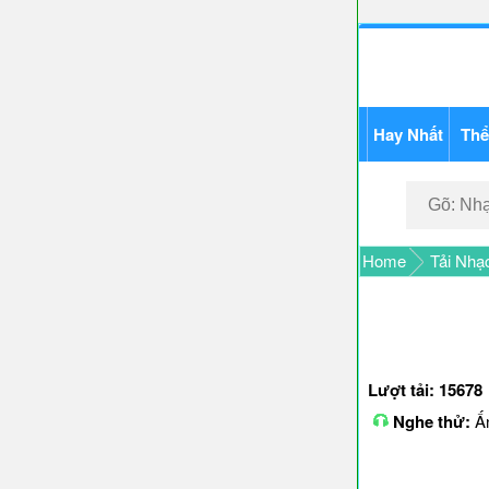
Hay Nhất
Thể
Home
Tải Nhạ
Lượt tải: 15678
Nghe thử:
Ấn