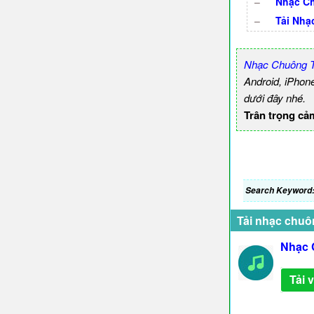
–
Nhạc Ch
–
Tải Nhạ
Nhạc Chuông T
Android, iPhon
dưới đây nhé.
Trân trọng cả
Search Keyword
Tải nhạc chuô
Nhạc 
Tải 