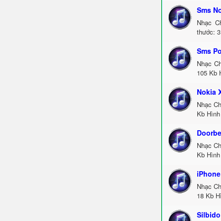
Sms No
Nhạc Ch
thước: 3
Sms P
Nhạc Ch
105 Kb H
Nokia 
Nhạc Ch
Kb Hình 
Doorbe
Nhạc Ch
Kb Hình 
iPhone
Nhạc Ch
18 Kb Hì
Silbido