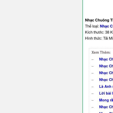
Nhạc Chuông Ti
Thể loại:
Nhạc C
Kích thước: 38 
Hình thức: Tải Mi
Xem Thêm:
–
Nhạc Ch
–
Nhạc Ch
–
Nhạc Ch
–
Nhạc Ch
–
Là Anh (
–
Lời bài
–
Mong rằ
–
Nhạc Ch