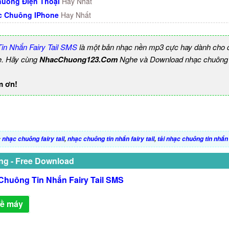
uông Điện Thoại
Hay Nhất
c Chuông IPhone
Hay Nhất
in Nhắn Fairy Tail SMS
là một bản nhạc nền mp3 cực hay dành cho đ
e. Hãy cùng
NhacChuong123.Com
Nghe và Download nhạc chuông b
m ơn!
:
nhạc chuông fairy tail
,
nhạc chuông tin nhắn fairy tail
,
tải nhạc chuông tin nhắn f
ng - Free Download
Chuông Tin Nhắn Fairy Tail SMS
về máy