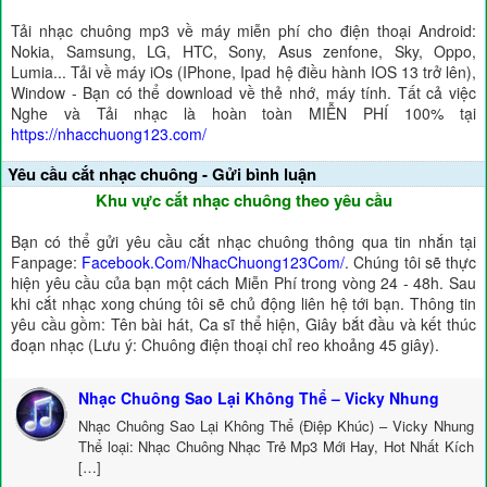
Tải nhạc chuông mp3 về máy miễn phí cho điện thoại Android:
Nokia, Samsung, LG, HTC, Sony, Asus zenfone, Sky, Oppo,
Lumia... Tải về máy iOs (IPhone, Ipad hệ điều hành IOS 13 trở lên),
Window - Bạn có thể download về thẻ nhớ, máy tính. Tất cả việc
Nghe và Tải nhạc là hoàn toàn MIỄN PHÍ 100% tại
https://nhacchuong123.com/
Yêu cầu cắt nhạc chuông - Gửi bình luận
Khu vực cắt nhạc chuông theo yêu cầu
Bạn có thể gửi yêu cầu cắt nhạc chuông thông qua tin nhắn tại
Fanpage:
Facebook.Com/NhacChuong123Com/
. Chúng tôi sẽ thực
hiện yêu cầu của bạn một cách Miễn Phí trong vòng 24 - 48h. Sau
khi cắt nhạc xong chúng tôi sẽ chủ động liên hệ tới bạn. Thông tin
yêu cầu gồm: Tên bài hát, Ca sĩ thể hiện, Giây bắt đầu và kết thúc
đoạn nhạc (Lưu ý: Chuông điện thoại chỉ reo khoảng 45 giây).
Nhạc Chuông Sao Lại Không Thể – Vicky Nhung
Nhạc Chuông Sao Lại Không Thể (Điệp Khúc) – Vicky Nhung
Thể loại: Nhạc Chuông Nhạc Trẻ Mp3 Mới Hay, Hot Nhất Kích
[…]