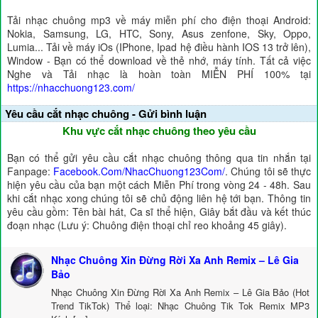
Tải nhạc chuông mp3 về máy miễn phí cho điện thoại Android:
Nokia, Samsung, LG, HTC, Sony, Asus zenfone, Sky, Oppo,
Lumia... Tải về máy iOs (IPhone, Ipad hệ điều hành IOS 13 trở lên),
Window - Bạn có thể download về thẻ nhớ, máy tính. Tất cả việc
Nghe và Tải nhạc là hoàn toàn MIỄN PHÍ 100% tại
https://nhacchuong123.com/
Yêu cầu cắt nhạc chuông - Gửi bình luận
Khu vực cắt nhạc chuông theo yêu cầu
Bạn có thể gửi yêu cầu cắt nhạc chuông thông qua tin nhắn tại
Fanpage:
Facebook.Com/NhacChuong123Com/
. Chúng tôi sẽ thực
hiện yêu cầu của bạn một cách Miễn Phí trong vòng 24 - 48h. Sau
khi cắt nhạc xong chúng tôi sẽ chủ động liên hệ tới bạn. Thông tin
yêu cầu gồm: Tên bài hát, Ca sĩ thể hiện, Giây bắt đầu và kết thúc
đoạn nhạc (Lưu ý: Chuông điện thoại chỉ reo khoảng 45 giây).
Nhạc Chuông Xin Đừng Rời Xa Anh Remix – Lê Gia
Bảo
Nhạc Chuông Xin Đừng Rời Xa Anh Remix – Lê Gia Bảo (Hot
Trend TikTok) Thể loại: Nhạc Chuông Tik Tok Remix MP3