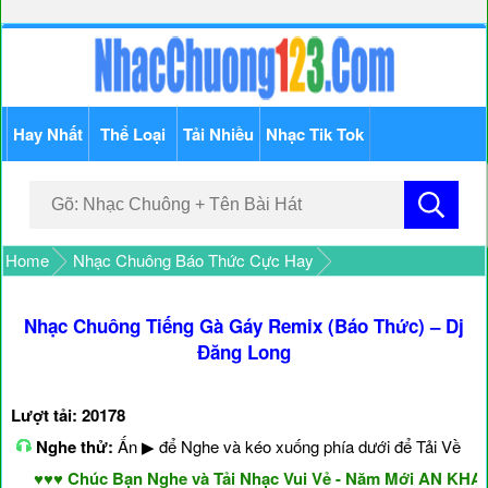
Hay Nhất
Thể Loại
Tải Nhiều
Nhạc Tik Tok
Home
Nhạc Chuông Báo Thức Cực Hay
Nhạc Chuông Tiếng Gà Gáy Remix (Báo Thức) – Dj
Đăng Long
Lượt tải: 20178
Nghe thử:
Ấn ▶ để Nghe và kéo xuống phía dưới để Tải Về
♥♥♥ Chúc Bạn Nghe và Tải Nhạc Vui Vẻ - Năm Mới AN KHANG