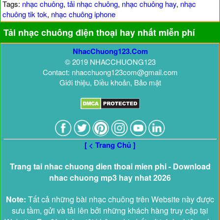
Tags:
nhạc chuông
,
tải nhạc chuông
,
nhạc chuông hay
,
nhạc
chuông tik tok
,
nhạc chuông iphone
Tải nhạc chuông điện thoại hay nhất miễn phí
NhacChuong123.Com
© 2019 NHACCHUONG123
Contact: nhacchuong123com@gmail.com
Giới thiệu, Điều khoản, Bảo mật
[ < Trang Chủ ]
Trang tai nhac chuong dien thoai mien phi - Download
nhac chuong mp3 hay nhat 2026
Note:
Tất cả những bài nhạc chuông trên Website này được
sưu tầm, gửi và tải lên bởi những khách hàng truy cập tại