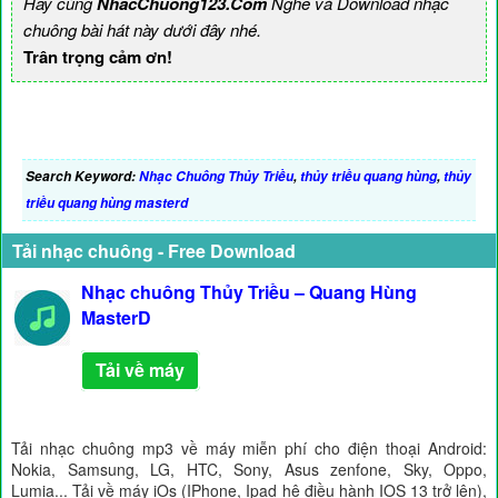
Hãy cùng
NhacChuong123.Com
Nghe và Download nhạc
chuông bài hát này dưới đây nhé.
Trân trọng cảm ơn!
Search Keyword:
Nhạc Chuông Thủy Triều
,
thủy triều quang hùng
,
thủy
triều quang hùng masterd
Tải nhạc chuông - Free Download
Nhạc chuông Thủy Triều – Quang Hùng
MasterD
Tải về máy
Tải nhạc chuông mp3 về máy miễn phí cho điện thoại Android:
Nokia, Samsung, LG, HTC, Sony, Asus zenfone, Sky, Oppo,
Lumia... Tải về máy iOs (IPhone, Ipad hệ điều hành IOS 13 trở lên),