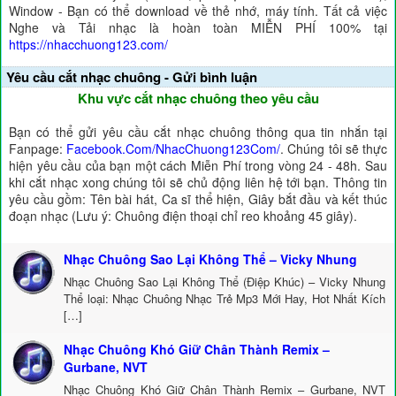
Window - Bạn có thể download về thẻ nhớ, máy tính. Tất cả việc
Nghe và Tải nhạc là hoàn toàn MIỄN PHÍ 100% tại
https://nhacchuong123.com/
Yêu cầu cắt nhạc chuông - Gửi bình luận
Khu vực cắt nhạc chuông theo yêu cầu
Bạn có thể gửi yêu cầu cắt nhạc chuông thông qua tin nhắn tại
Fanpage:
Facebook.Com/NhacChuong123Com/
. Chúng tôi sẽ thực
hiện yêu cầu của bạn một cách Miễn Phí trong vòng 24 - 48h. Sau
khi cắt nhạc xong chúng tôi sẽ chủ động liên hệ tới bạn. Thông tin
yêu cầu gồm: Tên bài hát, Ca sĩ thể hiện, Giây bắt đầu và kết thúc
đoạn nhạc (Lưu ý: Chuông điện thoại chỉ reo khoảng 45 giây).
Nhạc Chuông Sao Lại Không Thể – Vicky Nhung
Nhạc Chuông Sao Lại Không Thể (Điệp Khúc) – Vicky Nhung
Thể loại: Nhạc Chuông Nhạc Trẻ Mp3 Mới Hay, Hot Nhất Kích
[…]
Nhạc Chuông Khó Giữ Chân Thành Remix –
Gurbane, NVT
Nhạc Chuông Khó Giữ Chân Thành Remix – Gurbane, NVT