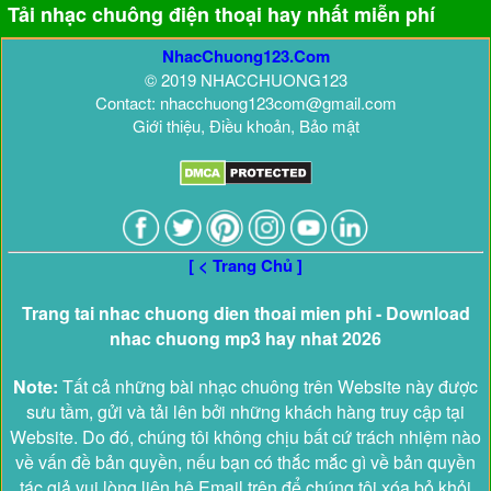
Tải nhạc chuông điện thoại hay nhất miễn phí
NhacChuong123.Com
© 2019 NHACCHUONG123
Contact: nhacchuong123com@gmail.com
Giới thiệu, Điều khoản, Bảo mật
[ < Trang Chủ ]
Trang tai nhac chuong dien thoai mien phi - Download
nhac chuong mp3 hay nhat 2026
Note:
Tất cả những bài nhạc chuông trên Website này được
sưu tầm, gửi và tải lên bởi những khách hàng truy cập tại
Website. Do đó, chúng tôi không chịu bất cứ trách nhiệm nào
về vấn đề bản quyền, nếu bạn có thắc mắc gì về bản quyền
tác giả vui lòng liên hệ Email trên để chúng tôi xóa bỏ khỏi