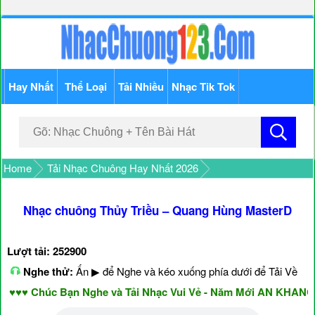
Hay Nhất
Thể Loại
Tải Nhiều
Nhạc Tik Tok
Home
Tải Nhạc Chuông Hay Nhất 2026
Nhạc chuông Thủy Triều – Quang Hùng MasterD
Lượt tải: 252900
Nghe thử:
Ấn ▶ để Nghe và kéo xuống phía dưới để Tải Về
♥♥ Chúc Bạn Nghe và Tải Nhạc Vui Vẻ - Năm Mới AN KHANG 