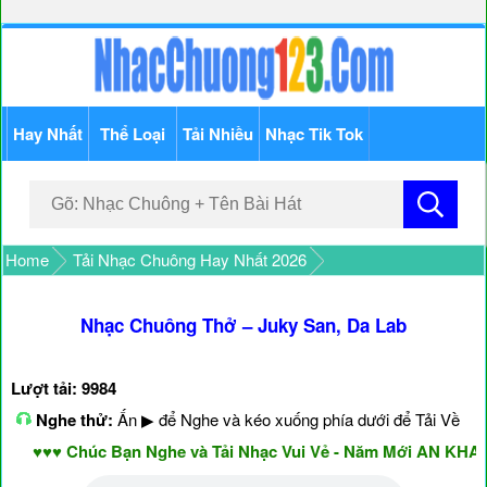
Hay Nhất
Thể Loại
Tải Nhiều
Nhạc Tik Tok
Home
Tải Nhạc Chuông Hay Nhất 2026
Nhạc Chuông Thở – Juky San, Da Lab
Lượt tải: 9984
Nghe thử:
Ấn ▶ để Nghe và kéo xuống phía dưới để Tải Về
♥♥♥ Chúc Bạn Nghe và Tải Nhạc Vui Vẻ - Năm Mới AN KHAN