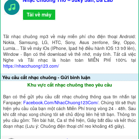
Tải về máy
Tải nhạc chuông mp3 về máy miễn phí cho điện thoại Android:
Nokia, Samsung, LG, HTC, Sony, Asus zenfone, Sky, Oppo,
Lumia... Tải về máy iOs (IPhone, Ipad hệ điều hành IOS 13 trở lên),
Window - Bạn có thể download về thẻ nhớ, máy tính. Tất cả việc
Nghe và Tải nhạc là hoàn toàn MIỄN PHÍ 100% tại
https://nhacchuong123.com/
Yêu cầu cắt nhạc chuông - Gửi bình luận
Khu vực cắt nhạc chuông theo yêu cầu
Bạn có thể gửi yêu cầu cắt nhạc chuông thông qua tin nhắn tại
Fanpage:
Facebook.Com/NhacChuong123Com/
. Chúng tôi sẽ thực
hiện yêu cầu của bạn một cách Miễn Phí trong vòng 24 - 48h. Sau
khi cắt nhạc xong chúng tôi sẽ chủ động liên hệ tới bạn. Thông tin
yêu cầu gồm: Tên bài hát, Ca sĩ thể hiện, Giây bắt đầu và kết thúc
đoạn nhạc (Lưu ý: Chuông điện thoại chỉ reo khoảng 45 giây).