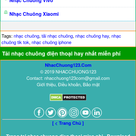
Nhạc Chuông Vivo
Nhạc Chuông Xiaomi
Tags:
nhạc chuông
,
tải nhạc chuông
,
nhạc chuông hay
,
nhạc
chuông tik tok
,
nhạc chuông iphone
Tải nhạc chuông điện thoại hay nhất miễn phí
NhacChuong123.Com
© 2019 NHACCHUONG123
Contact: nhacchuong123com@gmail.com
Giới thiệu, Điều khoản, Bảo mật
[ < Trang Chủ ]