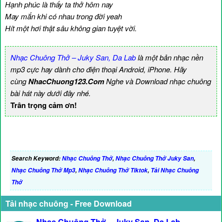
Hạnh phúc là thấy ta thở hôm nay
May mắn khi có nhau trong đời yeah
Hít một hơi thật sâu không gian tuyệt vời.
Nhạc Chuông Thở – Juky San, Da Lab
là một bản nhạc nền
mp3 cực hay dành cho điện thoại Android, iPhone. Hãy
cùng
NhacChuong123.Com
Nghe và Download nhạc chuông
bài hát này dưới đây nhé.
Trân trọng cảm ơn!
Search Keyword:
Nhạc Chuông Thở
,
Nhạc Chuông Thở Juky San
,
Nhạc Chuông Thở Mp3
,
Nhạc Chuông Thở Tiktok
,
Tải Nhạc Chuông
Thở
Tải nhạc chuông - Free Download
Nhạc Chuông Thở – Juky San, Da Lab