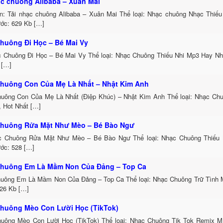
ạc chuông Alibaba – Xuân Mai
in: Tải nhạc chuông Alibaba – Xuân Mai Thể loại: Nhạc chuông Nhạc Thiế
ước: 629 Kb […]
huông Đi Học – Bé Mai Vy
c Chuông Đi Học – Bé Mai Vy Thể loại: Nhạc Chuông Thiếu Nhi Mp3 Hay Nh
 […]
huông Con Của Mẹ Là Nhất – Nhật Kim Anh
uông Con Của Mẹ Là Nhất (Điệp Khúc) – Nhật Kim Anh Thể loại: Nhạc Ch
, Hot Nhất […]
huông Rửa Mặt Như Mèo – Bé Bào Ngư
c Chuông Rửa Mặt Như Mèo – Bé Bào Ngư Thể loại: Nhạc Chuông Thiếu
ước: 528 […]
huông Em Là Mầm Non Của Đảng – Top Ca
uông Em Là Mầm Non Của Đảng – Top Ca Thể loại: Nhạc Chuông Trữ Tình 
426 Kb […]
huông Mèo Con Lười Học (TikTok)
uông Mèo Con Lười Học (TikTok) Thể loại: Nhạc Chuông Tik Tok Remix 