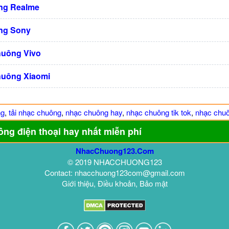
ng Realme
ng Sony
huông Vivo
huông Xiaomi
ng
,
tải nhạc chuông
,
nhạc chuông hay
,
nhạc chuông tik tok
,
nhạc chuô
ông điện thoại hay nhất miễn phí
NhacChuong123.Com
© 2019 NHACCHUONG123
Contact: nhacchuong123com@gmail.com
Giới thiệu, Điều khoản, Bảo mật