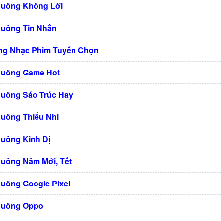
huông Không Lời
huông Tin Nhắn
ng Nhạc Phim Tuyển Chọn
huông Game Hot
huông Sáo Trúc Hay
huông Thiếu Nhi
huông Kinh Dị
huông Năm Mới, Tết
huông Google Pixel
huông Oppo