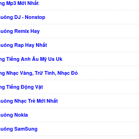
g Mp3 Mới Nhất
huông DJ - Nonstop
huông Remix Hay
huông Rap Hay Nhất
g Tiếng Anh Âu Mỹ Us Uk
g Nhạc Vàng, Trữ Tình, Nhạc Đỏ
g Tiếng Động Vật
huông Nhạc Trẻ Mới Nhất
huông Nokia
Chuông SamSung