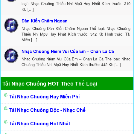
loại: Nhạc Chuông Thiếu Nhi Mp3 Hay Nhất Kích thước: 319
Kb […]
Đàn Kiến Chăm Ngoan
Nhạc Chuông Đàn Kiến Chăm Ngoan Thể loại: Nhạc Chuông
Thiếu Nhi Mp3 Hay Nhất Kích thước: 342 Kb Hình thức: Tải
Miễn […]
Nhạc Chuông Niềm Vui Của Em – Chan La Cà
Nhạc Chuông Niềm Vui Của Em – Chan La Cà Thể loại: Nhạc
Chuông Thiếu Nhi Mp3 Hay Nhất Kích thước: 442 Kb […]
Tải Nhạc Chuông HOT Theo Thể Loại
Tải Nhạc Chuông Hay Miễn Phí
Tải Nhạc Chuông Độc - Nhạc Chế
Tải Nhạc Chuông Hot Nhất