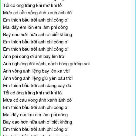
Tối có ông trăng khi mờ khi tỏ
Mưa có cầu vồng ánh xanh ánh đỏ
Em thích bầu trời anh phi công ơi
Mai đây em lớn em làm phi công
Bay cao hơn nữa anh ơi biết không
Em thích bầu trời anh phi công ơi
Em thích bầu trời anh phi công ơi
Anh phi công ơi anh bay lên trời
Anh nghiêng đôi cánh, cánh bóng gương soi
Anh vòng anh liệng bay lên xa vời
Anh vòng anh liệng giữ yên bầu trời
Em thích bầu trời anh đang bay đó
Tối có ông trăng khi mờ khi tỏ
Mưa có cầu vồng ánh xanh ánh đỏ
Em thích bầu trời anh phi công ơi
Mai đây em lớn em làm phi công
Bay cao hơn nữa anh ơi biết không
Em thích bầu trời anh phi công ơi