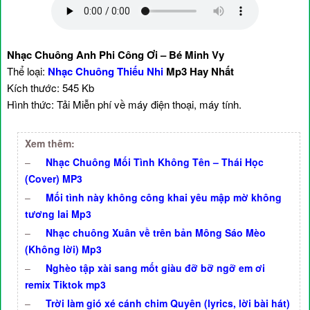
Nhạc Chuông Anh Phi Công Ơi – Bé Minh Vy
Thể loại:
Nhạc Chuông Thiếu Nhi
Mp3 Hay Nhất
Kích thước: 545 Kb
Hình thức: Tải Miễn phí về máy điện thoại, máy tính.
Xem thêm:
–
Nhạc Chuông Mối Tình Không Tên – Thái Học
(Cover) MP3
–
Mối tình này không công khai yêu mập mờ không
tương lai Mp3
–
Nhạc chuông Xuân về trên bản Mông Sáo Mèo
(Không lời) Mp3
–
Nghèo tập xài sang mốt giàu đỡ bỡ ngỡ em ơi
remix Tiktok mp3
–
Trời làm gió xé cánh chim Quyên (lyrics, lời bài hát)