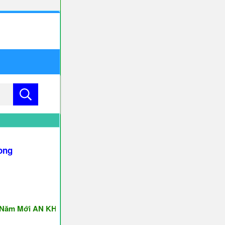
ong
Mới AN KHANG & THỊNH VƯỢNG ♥♥♥