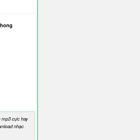
Phong
n mp3 cực hay
nload nhạc