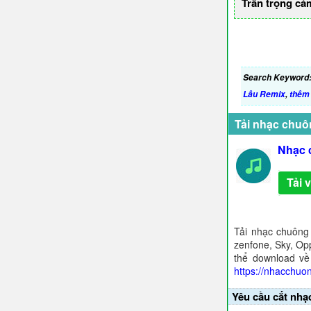
Trân trọng cả
Search Keyword
Lâu Remix
,
thêm 
Tải nhạc chuô
Nhạc 
Tải 
Tải nhạc chuông
zenfone, Sky, Opp
thể download về
https://nhacchuo
Yêu cầu cắt nhạ