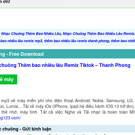
m ơn!
:
Nhạc Chuông Thêm Bao Nhiêu Lâu
,
Nhạc Chuông Thêm Bao Nhiêu Lâu Remix
bao nhiêu lâu remix mp3
,
thêm bao nhiêu lâu remix thanh phong
,
thêm bao nhiê
ng - Free Download
chuông Thêm bao nhiêu lâu Remix Tiktok – Thanh Phong
về máy
 mp3 về máy miễn phí cho điện thoại Android: Nokia, Samsung, LG,
o, Lumia... Tải về máy iOs (IPhone, Ipad hệ điều hành IOS 13 trở lên
 thẻ nhớ, máy tính. Tất cả việc Nghe và Tải nhạc là hoàn toàn M
ng123.com/
c chuông - Gửi bình luận