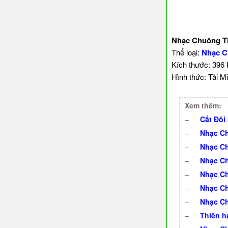
Nhạc Chuông T
Thể loại:
Nhạc C
Kích thước: 396
Hình thức: Tải Mi
Xem thêm:
–
Cắt Đôi
–
Nhạc Ch
–
Nhạc Ch
–
Nhạc Ch
–
Nhạc C
–
Nhạc C
–
Nhạc Ch
–
Thiên h