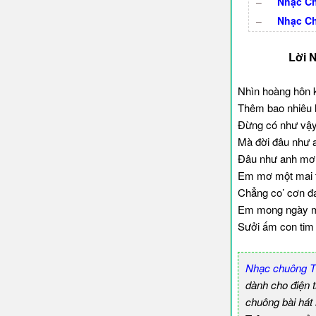
–
Nhạc Ch
–
Nhạc Ch
Lời 
Nhìn hoàng hôn 
Thêm bao nhiêu l
Đừng có như vậy
Mà đời đâu như
Đâu như anh mơ
Em mơ một mai t
Chẳng co’ cơn đ
Em mong ngày m
Sưởi ấm con tim 
Nhạc chuông T
dành cho điện 
chuông bài hát