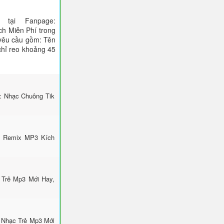
tại Fanpage:
ch Miễn Phí trong
 yêu cầu gồm: Tên
 chỉ reo khoảng 45
i: Nhạc Chuông Tik
k Remix MP3 Kích
 Trẻ Mp3 Mới Hay,
 Nhạc Trẻ Mp3 Mới