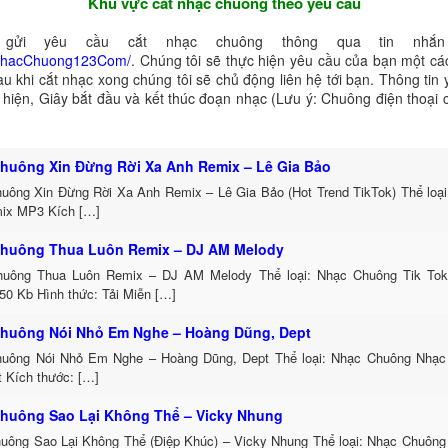
Khu vực cắt nhạc chuông theo yêu cầu
gửi yêu cầu cắt nhạc chuông thông qua tin nhắn 
NhacChuong123Com/
. Chúng tôi sẽ thực hiện yêu cầu của bạn một cá
au khi cắt nhạc xong chúng tôi sẽ chủ động liên hệ tới bạn. Thông tin
ể hiện, Giây bắt đầu và kết thúc đoạn nhạc (Lưu ý: Chuông điện thoại
huông Xin Đừng Rời Xa Anh Remix – Lê Gia Bảo
uông Xin Đừng Rời Xa Anh Remix – Lê Gia Bảo (Hot Trend TikTok) Thể loạ
ix MP3 Kích […]
huông Thua Luôn Remix – DJ AM Melody
uông Thua Luôn Remix – DJ AM Melody Thể loại: Nhạc Chuông Tik To
50 Kb Hình thức: Tải Miễn […]
huông Nói Nhỏ Em Nghe – Hoàng Dũng, Dept
uông Nói Nhỏ Em Nghe – Hoàng Dũng, Dept Thể loại: Nhạc Chuông Nhạc
t Kích thước: […]
huông Sao Lại Không Thể – Vicky Nhung
uông Sao Lại Không Thể (Điệp Khúc) – Vicky Nhung Thể loại: Nhạc Chuông