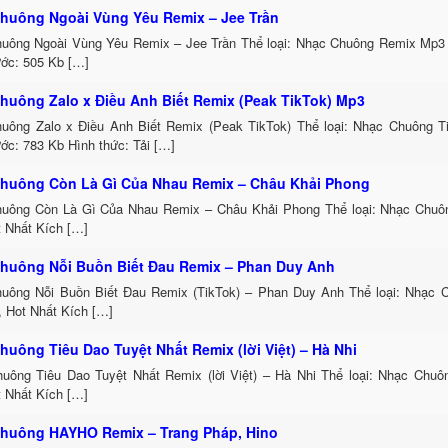
huông Ngoài Vùng Yêu Remix – Jee Trần
uông Ngoài Vùng Yêu Remix – Jee Trần Thể loại: Nhạc Chuông Remix Mp3 
ước: 505 Kb […]
huông Zalo x Điều Anh Biết Remix (Peak TikTok) Mp3
uông Zalo x Điều Anh Biết Remix (Peak TikTok) Thể loại: Nhạc Chuông 
ớc: 783 Kb Hình thức: Tải […]
huông Còn Là Gì Của Nhau Remix – Châu Khải Phong
uông Còn Là Gì Của Nhau Remix – Châu Khải Phong Thể loại: Nhạc Chu
t Nhất Kích […]
huông Nỗi Buồn Biết Đau Remix – Phan Duy Anh
uông Nỗi Buồn Biết Đau Remix (TikTok) – Phan Duy Anh Thể loại: Nhạc
, Hot Nhất Kích […]
huông Tiêu Dao Tuyệt Nhất Remix (lời Việt) – Hà Nhi
uông Tiêu Dao Tuyệt Nhất Remix (lời Việt) – Hà Nhi Thể loại: Nhạc Chu
t Nhất Kích […]
huông HAYHO Remix – Trang Pháp, Hino