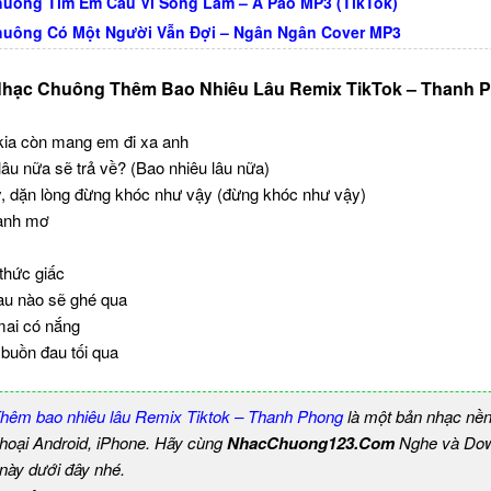
uông Tìm Em Câu Ví Sông Lam – A Páo MP3 (TikTok)
uông Có Một Người Vẫn Đợi – Ngân Ngân Cover MP3
Nhạc Chuông Thêm Bao Nhiêu Lâu Remix TikTok – Thanh 
kia còn mang em đi xa anh
âu nữa sẽ trả về? (Bao nhiêu lâu nữa)
, dặn lòng đừng khóc như vậy (đừng khóc như vậy)
 anh mơ
hức giấc
au nào sẽ ghé qua
ai có nắng
buồn đau tối qua
hêm bao nhiêu lâu Remix Tiktok – Thanh Phong
là một bản nhạc nề
thoại Android, iPhone. Hãy cùng
NhacChuong123.Com
Nghe và Dow
 này dưới đây nhé.