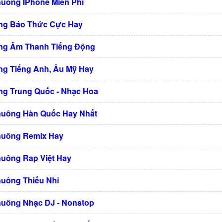
huông IPhone Miễn Phí
ng Báo Thức Cực Hay
ng Âm Thanh Tiếng Động
g Tiếng Anh, Âu Mỹ Hay
g Trung Quốc - Nhạc Hoa
huông Hàn Quốc Hay Nhất
huông Remix Hay
huông Rap Việt Hay
huông Thiếu Nhi
huông Nhạc DJ - Nonstop