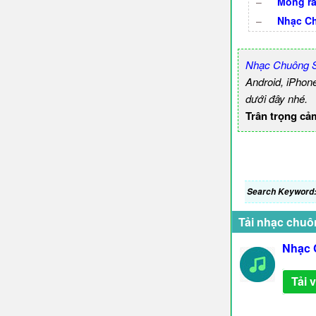
–
Mong rằ
–
Nhạc Ch
Nhạc Chuông 
Android, iPhon
dưới đây nhé.
Trân trọng cả
Search Keyword
Tải nhạc chuô
Nhạc 
Tải 