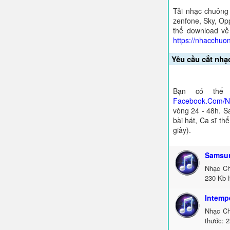
Tải nhạc chuông
zenfone, Sky, Opp
thể download về
https://nhacchuo
Yêu cầu cắt nhạ
Bạn có thể 
Facebook.Com/
vòng 24 - 48h. S
bài hát, Ca sĩ th
giây).
Samsu
Nhạc Ch
230 Kb 
Intemp
Nhạc Ch
thước: 2