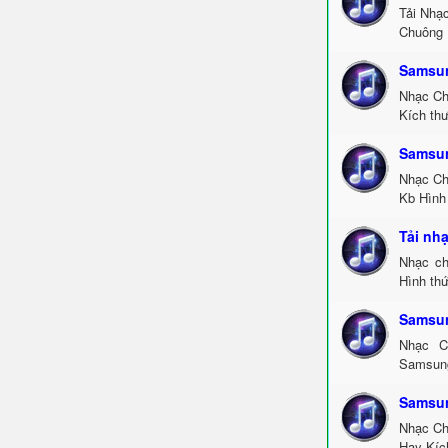
Tải Nhạ
Chuông 
Samsun
Nhạc Ch
Kích thư
Samsu
Nhạc Ch
Kb Hình
Tải nh
Nhạc ch
Hình thứ
Samsun
Nhạc C
Samsung
Samsun
Nhạc Ch
Hay Kích