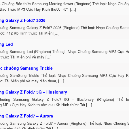
c Chuông Báo thức Samsung Morning flower (Ringtone) Thể loại: Nhạc Chu
Báo Thức MP3 Cực Hay Kích thước: 471 […]
g Galaxy Z Fold7 2026
uông Samsung Galaxy Z Fold7 2026 (Ringtone) Thể loại: Nhạc Chuông Sa
ớc: 412 Kb Hình thức: Tải Miễn […]
ng Led
uông Samsung Led (Ringtone) Thể loại: Nhạc Chuông Samsung MP3 Cực Ha
 thức: Tải Miễn phí về máy […]
ạc chuông Samsung Trickie
uông SamSung Trickie Thể loại: Nhạc Chuông Samsung MP3 Cực Hay Kí
c: Tải Miễn phí về máy điện thoại, […]
g Galaxy Z Fold7 5G – Illusionary
huông Samsung Galaxy Z Fold7 5G – Illusionary (Ringtone) Thể l
 MP3 Cực Hay Kích thước: 520 Kb Hình thức: Tải […]
g Galaxy Z Fold7 – Aurora
uông Samsung Galaxy Z Fold7 – Aurora (Ringtone) Thể loại: Nhạc Chuôn
 thước: 343 Kb Hình thức: Tải […]