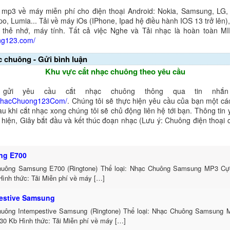
 mp3 về máy miễn phí cho điện thoại Android: Nokia, Samsung, LG,
o, Lumia... Tải về máy iOs (IPhone, Ipad hệ điều hành IOS 13 trở lên
 thẻ nhớ, máy tính. Tất cả việc Nghe và Tải nhạc là hoàn toàn M
ng123.com/
c chuông - Gửi bình luận
Khu vực cắt nhạc chuông theo yêu cầu
gửi yêu cầu cắt nhạc chuông thông qua tin nhắn 
NhacChuong123Com/
. Chúng tôi sẽ thực hiện yêu cầu của bạn một cá
au khi cắt nhạc xong chúng tôi sẽ chủ động liên hệ tới bạn. Thông tin
ể hiện, Giây bắt đầu và kết thúc đoạn nhạc (Lưu ý: Chuông điện thoại
ng E700
uông Samsung E700 (Ringtone) Thể loại: Nhạc Chuông Samsung MP3 Cự
Hình thức: Tải Miễn phí về máy […]
estive Samsung
uông Intempestive Samsung (Ringtone) Thể loại: Nhạc Chuông Samsung
30 Kb Hình thức: Tải Miễn phí về máy […]