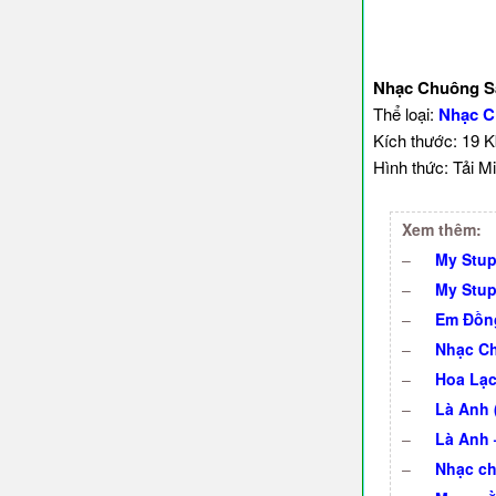
Nhạc Chuông S
Thể loại:
Nhạc 
Kích thước: 19 
Hình thức: Tải Mi
Xem thêm:
–
My Stup
–
My Stup
–
Em Đồng
–
Nhạc Ch
–
Hoa Lạc 
–
Là Anh (
–
Là Anh 
–
Nhạc ch