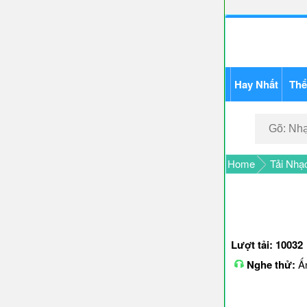
Hay Nhất
Thể
Home
Tải Nh
Lượt tải: 10032
Nghe thử:
Ấn