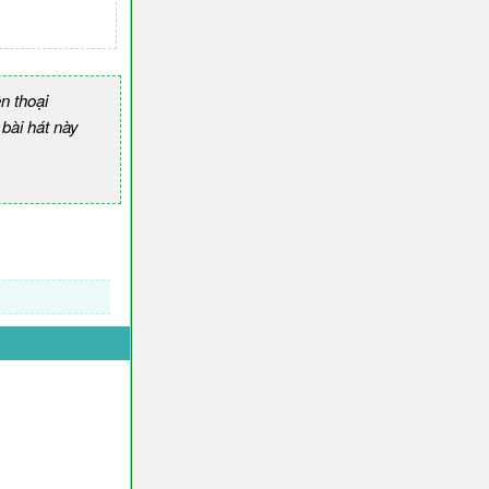
n thoại
ài hát này