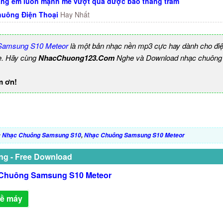
ng em luôn mạnh mẽ vượt qua được bao thăng trầm
uông Điện Thoại
Hay Nhất
Samsung S10 Meteor
là một bản nhạc nền mp3 cực hay dành cho điệ
e. Hãy cùng
NhacChuong123.Com
Nghe và Download nhạc chuông b
m ơn!
:
Nhạc Chuông Samsung S10
,
Nhạc Chuông Samsung S10 Meteor
ng - Free Download
Chuông Samsung S10 Meteor
về máy