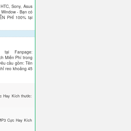
 HTC, Sony, Asus
), Window - Bạn có
IỄN PHÍ 100% tại
tại Fanpage:
ch Miễn Phí trong
 yêu cầu gồm: Tên
 chỉ reo khoảng 45
c Hay Kích thước:
 MP3 Cực Hay Kích