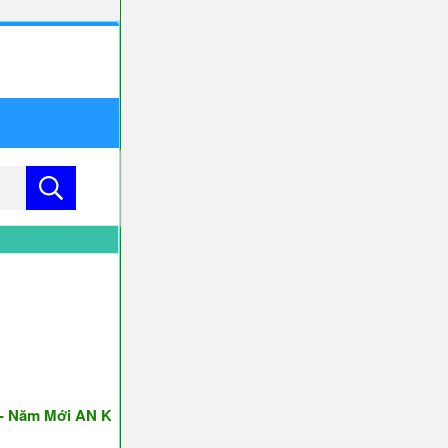
m Mới AN KHANG & THỊNH VƯỢNG ♥♥♥