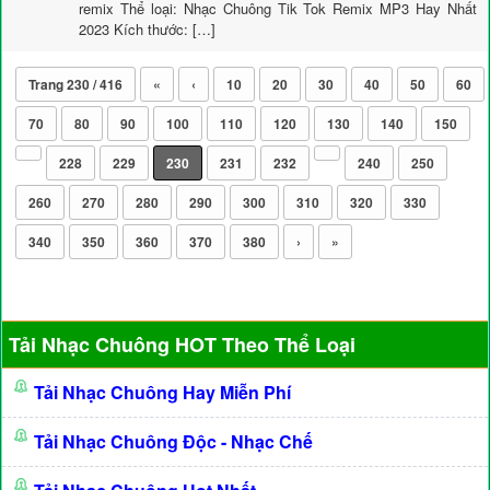
remix Thể loại: Nhạc Chuông Tik Tok Remix MP3 Hay Nhất
2023 Kích thước: […]
Trang 230 / 416
«
‹
10
20
30
40
50
60
70
80
90
100
110
120
130
140
150
228
229
230
231
232
240
250
260
270
280
290
300
310
320
330
340
350
360
370
380
›
»
Tải Nhạc Chuông HOT Theo Thể Loại
Tải Nhạc Chuông Hay Miễn Phí
Tải Nhạc Chuông Độc - Nhạc Chế