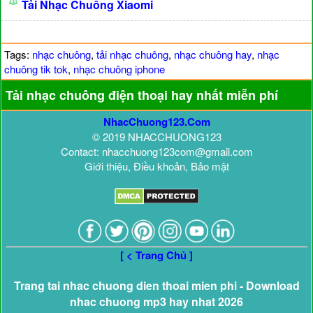
Tải Nhạc Chuông Xiaomi
Tags:
nhạc chuông
,
tải nhạc chuông
,
nhạc chuông hay
,
nhạc
chuông tik tok
,
nhạc chuông iphone
Tải nhạc chuông điện thoại hay nhất miễn phí
NhacChuong123.Com
© 2019 NHACCHUONG123
Contact: nhacchuong123com@gmail.com
Giới thiệu, Điều khoản, Bảo mật
[ < Trang Chủ ]
Trang tai nhac chuong dien thoai mien phi - Download
nhac chuong mp3 hay nhat 2026