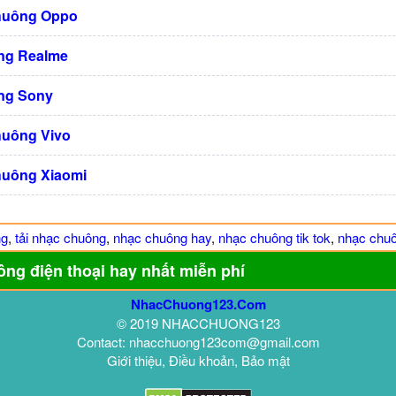
huông Oppo
ng Realme
ng Sony
huông Vivo
huông Xiaomi
ng
,
tải nhạc chuông
,
nhạc chuông hay
,
nhạc chuông tik tok
,
nhạc chuô
ông điện thoại hay nhất miễn phí
NhacChuong123.Com
© 2019 NHACCHUONG123
Contact: nhacchuong123com@gmail.com
Giới thiệu, Điều khoản, Bảo mật