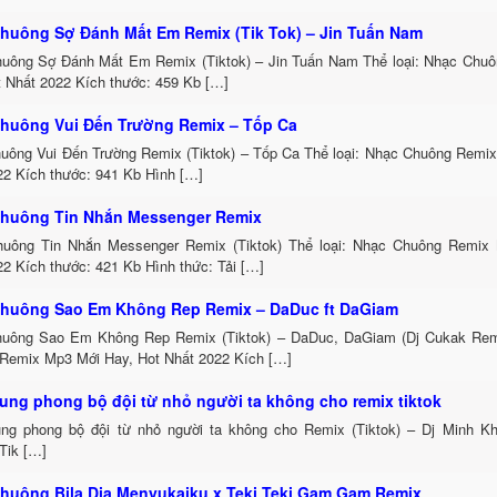
huông Sợ Đánh Mất Em Remix (Tik Tok) – Jin Tuấn Nam
uông Sợ Đánh Mất Em Remix (Tiktok) – Jin Tuấn Nam Thể loại: Nhạc Chu
t Nhất 2022 Kích thước: 459 Kb […]
huông Vui Đến Trường Remix – Tốp Ca
uông Vui Đến Trường Remix (Tiktok) – Tốp Ca Thể loại: Nhạc Chuông Remi
22 Kích thước: 941 Kb Hình […]
huông Tin Nhắn Messenger Remix
uông Tin Nhắn Messenger Remix (Tiktok) Thể loại: Nhạc Chuông Remix
2 Kích thước: 421 Kb Hình thức: Tải […]
huông Sao Em Không Rep Remix – DaDuc ft DaGiam
uông Sao Em Không Rep Remix (Tiktok) – DaDuc, DaGiam (Dj Cukak Remi
Remix Mp3 Mới Hay, Hot Nhất 2022 Kích […]
ung phong bộ đội từ nhỏ người ta không cho remix tiktok
ng phong bộ đội từ nhỏ người ta không cho Remix (Tiktok) – Dj Minh Kh
Tik […]
huông Bila Dia Menyukaiku x Teki Teki Gam Gam Remix