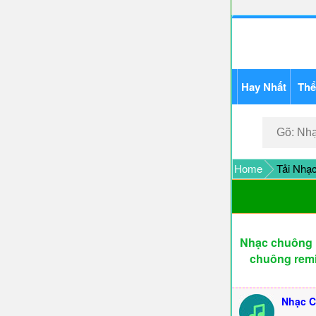
Hay Nhất
Thể
Home
Tải Nhạ
Nhạc chuông R
chuông remi
Nhạc C