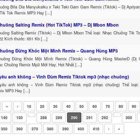
uông Bila Dia Menyukaiku x Teki Teki Gam Gam Remix (Tiktok) – Dj Apriyant
Tik Tok Remix MP3 Hay […]
huông Salting Remix (Hot TikTok) MP3 – Dj Mbon Mbon
uông Salting Remix (Tiktok) – Dj Mbon Mbon Thể loại: Nhạc Chuông Tik 
22 Kích thước: 651 Kb […]
huông Đừng Khóc Một Mình Remix – Quang Hùng MP3
uông Đừng Khóc Một Mình Remix (Tiktok) – Quang Hùng MasterD (Dj 
hạc Chuông Remix Mp3 Mới Hay, Hot Nhất […]
yêu anh không – Vinh Đùm Remix Tiktok mp3 (nhạc chuông)
êu anh không – Vinh Đùm Remix Tiktok mp3 (nhạc chuông) Thể loại:
ix MP3 Hay […]
«
‹
10
20
30
40
50
60
70
80
90
140
150
288
289
290
291
292
300
350
360
370
380
390
400
410
›
»