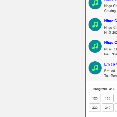
Nhạc Ch
Chuông 
Nhạc C
Nhạc Ch
Nhất 20
Nhạc C
Nhạc Ch
loại: N
Em có 
Em có y
Tok Rem
Trang 290 / 416
120
130
330
340