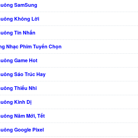
Chuông SamSung
huông Không Lời
huông Tin Nhắn
ng Nhạc Phim Tuyển Chọn
huông Game Hot
huông Sáo Trúc Hay
huông Thiếu Nhi
huông Kinh Dị
huông Năm Mới, Tết
huông Google Pixel