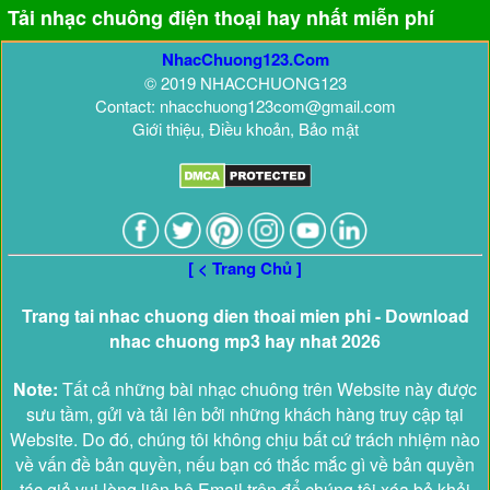
Tải nhạc chuông điện thoại hay nhất miễn phí
NhacChuong123.Com
© 2019 NHACCHUONG123
Contact: nhacchuong123com@gmail.com
Giới thiệu, Điều khoản, Bảo mật
[ < Trang Chủ ]
Trang tai nhac chuong dien thoai mien phi - Download
nhac chuong mp3 hay nhat 2026
Note:
Tất cả những bài nhạc chuông trên Website này được
sưu tầm, gửi và tải lên bởi những khách hàng truy cập tại
Website. Do đó, chúng tôi không chịu bất cứ trách nhiệm nào
về vấn đề bản quyền, nếu bạn có thắc mắc gì về bản quyền
tác giả vui lòng liên hệ Email trên để chúng tôi xóa bỏ khỏi