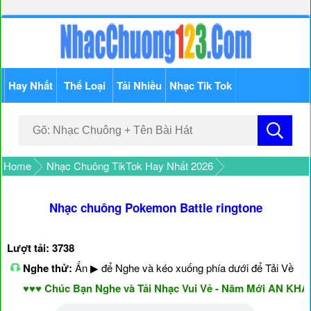
Hay Nhất
Thể Loại
Tải Nhiều
Nhạc Tik Tok
Home
Nhạc Chuông TikTok Hay Nhất 2026
Nhạc chuông Pokemon Battle ringtone
Lượt tải: 3738
Nghe thử:
Ấn ▶ để Nghe và kéo xuống phía dưới để Tải Về
♥♥♥ Chúc Bạn Nghe và Tải Nhạc Vui Vẻ - Năm Mới AN KHAN