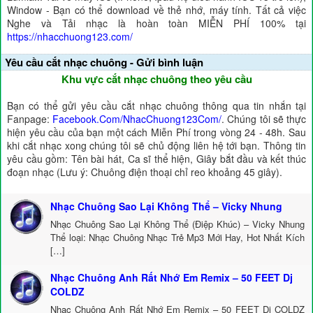
Window - Bạn có thể download về thẻ nhớ, máy tính. Tất cả việc
Nghe và Tải nhạc là hoàn toàn MIỄN PHÍ 100% tại
https://nhacchuong123.com/
Yêu cầu cắt nhạc chuông - Gửi bình luận
Khu vực cắt nhạc chuông theo yêu cầu
Bạn có thể gửi yêu cầu cắt nhạc chuông thông qua tin nhắn tại
Fanpage:
Facebook.Com/NhacChuong123Com/
. Chúng tôi sẽ thực
hiện yêu cầu của bạn một cách Miễn Phí trong vòng 24 - 48h. Sau
khi cắt nhạc xong chúng tôi sẽ chủ động liên hệ tới bạn. Thông tin
yêu cầu gồm: Tên bài hát, Ca sĩ thể hiện, Giây bắt đầu và kết thúc
đoạn nhạc (Lưu ý: Chuông điện thoại chỉ reo khoảng 45 giây).
Nhạc Chuông Sao Lại Không Thể – Vicky Nhung
Nhạc Chuông Sao Lại Không Thể (Điệp Khúc) – Vicky Nhung
Thể loại: Nhạc Chuông Nhạc Trẻ Mp3 Mới Hay, Hot Nhất Kích
[…]
Nhạc Chuông Anh Rất Nhớ Em Remix – 50 FEET Dj
COLDZ
Nhạc Chuông Anh Rất Nhớ Em Remix – 50 FEET Dj COLDZ