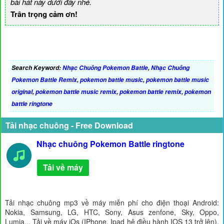
bài hát này dưới đây nhé.
Trân trọng cảm ơn!
Search Keyword:
Nhạc Chuông Pokemon Battle
,
Nhạc Chuông
Pokemon Battle Remix
,
pokemon battle music
,
pokemon battle music
original
,
pokemon battle music remix
,
pokemon battle remix
,
pokemon
battle ringtone
Tải nhạc chuông - Free Download
Nhạc chuông Pokemon Battle ringtone
Tải về máy
Tải nhạc chuông mp3 về máy miễn phí cho điện thoại Android:
Nokia, Samsung, LG, HTC, Sony, Asus zenfone, Sky, Oppo,
Lumia... Tải về máy iOs (IPhone, Ipad hệ điều hành IOS 13 trở lên),