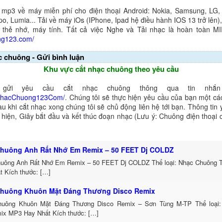
 mp3 về máy miễn phí cho điện thoại Android: Nokia, Samsung, LG,
o, Lumia... Tải về máy iOs (IPhone, Ipad hệ điều hành IOS 13 trở lên
 thẻ nhớ, máy tính. Tất cả việc Nghe và Tải nhạc là hoàn toàn M
ng123.com/
c chuông - Gửi bình luận
Khu vực cắt nhạc chuông theo yêu cầu
gửi yêu cầu cắt nhạc chuông thông qua tin nhắn 
NhacChuong123Com/
. Chúng tôi sẽ thực hiện yêu cầu của bạn một cá
au khi cắt nhạc xong chúng tôi sẽ chủ động liên hệ tới bạn. Thông tin
ể hiện, Giây bắt đầu và kết thúc đoạn nhạc (Lưu ý: Chuông điện thoại
huông Anh Rất Nhớ Em Remix – 50 FEET Dj COLDZ
uông Anh Rất Nhớ Em Remix – 50 FEET Dj COLDZ Thể loại: Nhạc Chuông 
t Kích thước: […]
huông Khuôn Mặt Đáng Thương Disco Remix
uông Khuôn Mặt Đáng Thương Disco Remix – Sơn Tùng M-TP Thể loại:
ix MP3 Hay Nhất Kích thước: […]