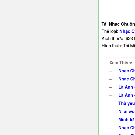
Tải Nhạc Chuôn
Thể loại:
Nhạc C
Kích thước: 623
Hình thức: Tải Mi
Xem Thêm:
–
Nhạc Ch
–
Nhạc Ch
–
Là Anh (
–
Là Anh 
–
Thà yêu
–
Ni ai w
–
Mình lỡ
–
Nhạc Ch