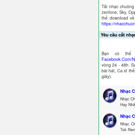
Tải nhạc chuông
zenfone, Sky, Opp
thể download về
https://nhacchuo
Yêu cầu cắt nhạ
Bạn có thể 
Facebook.Com/
vòng 24 - 48h. S
bài hát, Ca sĩ th
giây).
Nhạc C
Nhạc Ch
Hay Nhấ
Nhạc C
Nhạc Ch
Tok Rem