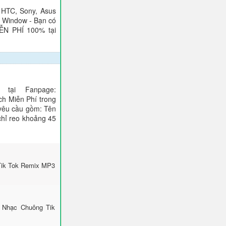
 HTC, Sony, Asus
), Window - Bạn có
IỄN PHÍ 100% tại
tại Fanpage:
ch Miễn Phí trong
 yêu cầu gồm: Tên
 chỉ reo khoảng 45
Tik Tok Remix MP3
 Nhạc Chuông Tik