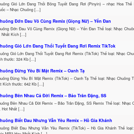
uông Gió Lớn Đang Thổi Bông Tuyết Đang Rơi (Pinyin) – nhạc Hoa Thể 
uốc – Nhạc Chuông […]
huông Đớn Đau Vô Cùng Remix (Giọng Nữ) – Yến Đan
uông Đớn Đau Vô Cùng Remix (Giọng Nữ) – Yến Đan Thể loại: Nhạc Chu
t Nhất Kích […]
huông Gió Lớn Đang Thổi Tuyết Đang Rơi Remix TikTok
uông Gió Lớn Đang Thổi Tuyết Đang Rơi Remix (TikTok) Thể loại: Nhạc Ch
h thước: 324 Kb […]
huông Đừng Yêu Bí Mật Remix – Oanh Tạ
uông Đừng Yêu Bí Mật Remix (TikTok) – Oanh Tạ Thể loại: Nhạc Chuông 
t Kích thước: 642 Kb […]
huông Bên Nhau Cả Đời Remix – Bảo Trân Đặng, SS
uông Bên Nhau Cả Đời Remix – Bảo Trân Đặng, SS Remix Thể loại: Nhạc
, Hot Nhất […]
huông Biết Đau Nhưng Vẫn Yêu Remix – Hồ Gia Khánh
uông Biết Đau Nhưng Vẫn Yêu Remix (TikTok) – Hồ Gia Khánh Thể loại
ix MP3 Hay Nhất Kích […]