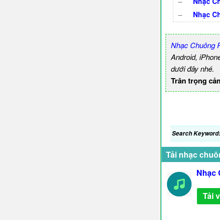
–
Nhạc Ch
–
Nhạc C
Nhạc Chuông P
Android, iPhon
dưới đây nhé.
Trân trọng cả
Search Keyword
Tải nhạc chuô
Nhạc 
Tải 