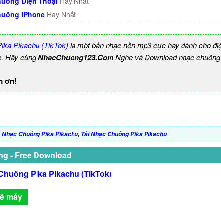
uông Điện Thoại
Hay Nhất
huông IPhone
Hay Nhất
ika Pikachu (TikTok)
là một bản nhạc nền mp3 cực hay dành cho điệ
e. Hãy cùng
NhacChuong123.Com
Nghe và Download nhạc chuông b
m ơn!
:
Nhạc Chuông Pika Pikachu
,
Tải Nhạc Chuông Pika Pikachu
ng - Free Download
Chuông Pika Pikachu (TikTok)
về máy