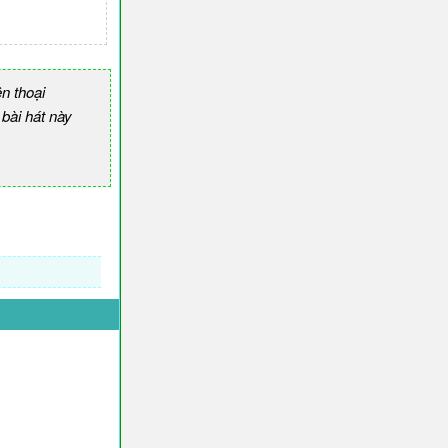
n thoại
ài hát này