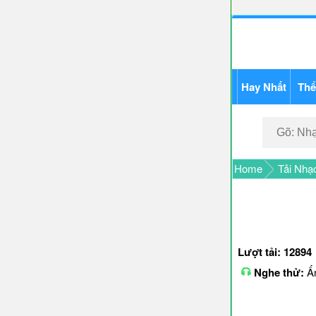
Hay Nhất
Thể
Home
Tải Nhạ
Lượt tải: 12894
Nghe thử:
Ấn