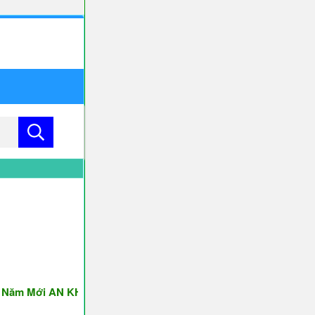
 Mới AN KHANG & THỊNH VƯỢNG ♥♥♥