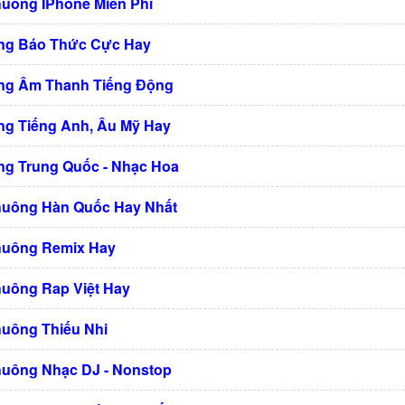
huông IPhone Miễn Phí
ng Báo Thức Cực Hay
ng Âm Thanh Tiếng Động
g Tiếng Anh, Âu Mỹ Hay
g Trung Quốc - Nhạc Hoa
huông Hàn Quốc Hay Nhất
huông Remix Hay
huông Rap Việt Hay
huông Thiếu Nhi
huông Nhạc DJ - Nonstop