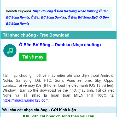
Search Keyword:
Nhạc Chuông Ở Bên Bờ Sông
,
Nhạc Chuông Ở Bên
Bờ Sông Remix
,
Ở Bên Bờ Sông Danhka
,
Ở Bên Bờ Sông Mp3
,
Ở Bên
Bờ Sông Remix
Tải nhạc chuông - Free Download
Ở Bên Bờ Sông – Danhka (Nhạc chuông)
Tải về máy
Tải nhạc chuông mp3 về máy miễn phí cho điện thoại Android:
Nokia, Samsung, LG, HTC, Sony, Asus zenfone, Sky, Oppo,
Lumia... Tải về máy iOs (IPhone, Ipad hệ điều hành IOS 13 trở lên),
Window - Bạn có thể download về thẻ nhớ, máy tính. Tất cả việc
Nghe và Tải nhạc là hoàn toàn MIỄN PHÍ 100% tại
https://nhacchuong123.com/
Yêu cầu cắt nhạc chuông - Gửi bình luận
Khu vực cắt nhạc chuông theo yêu cầu