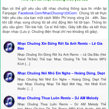
Bạn có thể gửi yêu cầu cắt nhạc chuông thông qua tin nhắn tại
Fanpage:
Facebook.Com/NhacChuong123Com/
. Chúng tôi sẽ thực
hiện yêu cầu của bạn một cách Miễn Phí trong vòng 24 - 48h. Sau
khi cắt nhạc xong chúng tôi sẽ chủ động liên hệ tới bạn. Thông tin
yêu cầu gồm: Tên bài hát, Ca sĩ thể hiện, Giây bắt đầu và kết thúc
đoạn nhạc (Lưu ý: Chuông điện thoại chỉ reo khoảng 45 giây).
Nhạc Chuông Xin Đừng Rời Xa Anh Remix – Lê Gia
Bảo
Nhạc Chuông Xin Đừng Rời Xa Anh Remix – Lê Gia Bảo (Hot
Trend TikTok) Thể loại: Nhạc Chuông Tik Tok Remix MP3
Kích […]
Nhạc Chuông Nói Nhỏ Em Nghe – Hoàng Dũng, Dept
Nhạc Chuông Nói Nhỏ Em Nghe – Hoàng Dũng, Dept Thể
loại: Nhạc Chuông Nhạc Trẻ Mp3 Mới Hay, Hot Nhất Kích
thước: […]
Nhạc Chuông Thua Luôn Remix – DJ AM Melody
Nhạc Chuông Thua Luôn Remix – DJ AM Melody Thể
loại: Nhạc Chuông Tik Tok Remix MP3 Kích thước: 450 Kb