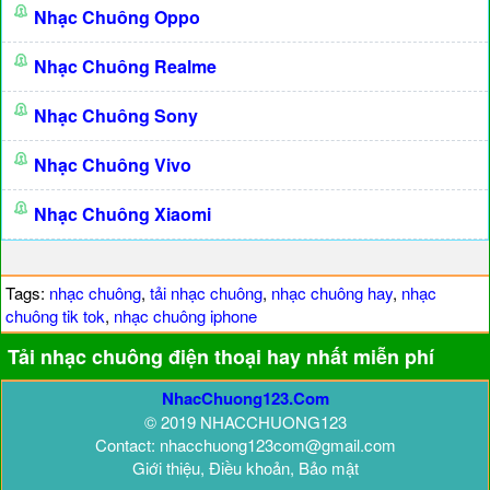
Nhạc Chuông Oppo
Nhạc Chuông Realme
Nhạc Chuông Sony
Nhạc Chuông Vivo
Nhạc Chuông Xiaomi
Tags:
nhạc chuông
,
tải nhạc chuông
,
nhạc chuông hay
,
nhạc
chuông tik tok
,
nhạc chuông iphone
Tải nhạc chuông điện thoại hay nhất miễn phí
NhacChuong123.Com
© 2019 NHACCHUONG123
Contact: nhacchuong123com@gmail.com
Giới thiệu, Điều khoản, Bảo mật