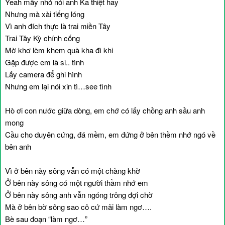
Yeah mấy nhỏ nói anh Ka thiệt hay
Nhưng mà xài tiếng lóng
Vì anh đích thực là trai miền Tây
Trai Tây Kỳ chính cống
Mờ khơ lèm khem quà kha đì khi
Gặp được em là si.. tình
Lấy camera để ghi hình
Nhưng em lại nói xin tì…see tình
Hò ơi con nước giữa dòng, em chớ có lấy chồng anh sầu anh
mong
Cầu cho duyên cứng, đá mềm, em đứng ở bên thềm nhớ ngó về
bên anh
Vì ở bên này sông vẫn có một chàng khờ
Ở bên này sông có một người thầm nhớ em
Ở bên này sông anh vẫn ngóng trông đợi chờ
Mà ở bên bờ sông sao cô cứ mãi làm ngơ….
Bè sau đoạn “làm ngơ…”