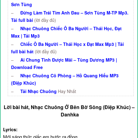
Sơn Tùng
–
Đừng Làm Trái Tim Anh Đau – Sơn Tùng M-TP Mp3.
Tải full bài
(lời đầy đủ)
–
Nhạc Chuông Chiếc Ô Ba Người – Thái Học, Đạt
Max | Tải Mp3
–
Chiếc Ô Ba Người – Thái Học x Đạt Max Mp3 | Tải
full bài hát
(lời đầy đủ)
–
Ai Chung Tình Được Mãi – Tùng Dương MP3 |
Download Free
–
Nhạc Chuông Cô Phòng – Hồ Quang Hiếu MP3
(Điệp Khúc)
–
Tải Nhạc Chuông
Hay Nhất
Lời bài hát, Nhạc Chuông Ở Bên Bờ Sông (Điệp Khúc) –
Danhka
Lyrics:
Mới sáng thức giấc em bước ra đồng