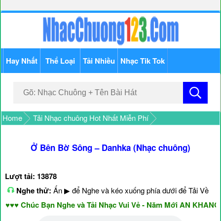
Hay Nhất
Thể Loại
Tải Nhiều
Nhạc Tik Tok
Home
Tải Nhạc chuông Hot Nhất Miễn Phí
Ở Bên Bờ Sông – Danhka (Nhạc chuông)
Lượt tải: 13878
Nghe thử:
Ấn ▶ để Nghe và kéo xuống phía dưới để Tải Về
 Chúc Bạn Nghe và Tải Nhạc Vui Vẻ - Năm Mới AN KHANG & 