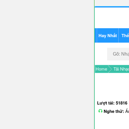
Hay Nhất
Thể
Home
Tải Nhạ
Lượt tải: 51816
Nghe thử:
Ấn