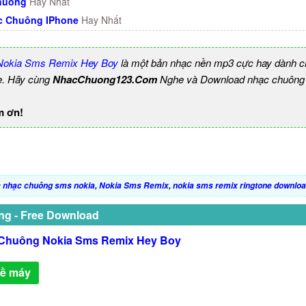
huông
Hay Nhất
c Chuông IPhone
Hay Nhất
Nokia Sms Remix Hey Boy
là một bản nhạc nền mp3 cực hay dành ch
e. Hãy cùng
NhacChuong123.Com
Nghe và Download nhạc chuông b
m ơn!
:
nhạc chuông sms nokia
,
Nokia Sms Remix
,
nokia sms remix ringtone downlo
ng - Free Download
Chuông Nokia Sms Remix Hey Boy
về máy