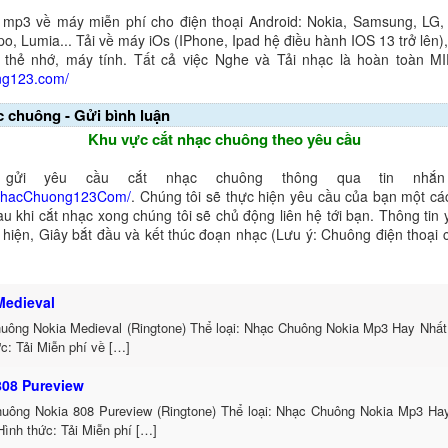
 mp3 về máy miễn phí cho điện thoại Android: Nokia, Samsung, LG,
o, Lumia... Tải về máy iOs (IPhone, Ipad hệ điều hành IOS 13 trở lên
 thẻ nhớ, máy tính. Tất cả việc Nghe và Tải nhạc là hoàn toàn M
ng123.com/
c chuông - Gửi bình luận
Khu vực cắt nhạc chuông theo yêu cầu
gửi yêu cầu cắt nhạc chuông thông qua tin nhắn 
NhacChuong123Com/
. Chúng tôi sẽ thực hiện yêu cầu của bạn một cá
au khi cắt nhạc xong chúng tôi sẽ chủ động liên hệ tới bạn. Thông tin
ể hiện, Giây bắt đầu và kết thúc đoạn nhạc (Lưu ý: Chuông điện thoại
Medieval
uông Nokia Medieval (Ringtone) Thể loại: Nhạc Chuông Nokia Mp3 Hay Nhất
c: Tải Miễn phí về […]
808 Pureview
uông Nokia 808 Pureview (Ringtone) Thể loại: Nhạc Chuông Nokia Mp3 Hay
ình thức: Tải Miễn phí […]