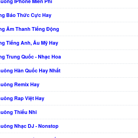
huông IPhone Miễn Phí
ng Báo Thức Cực Hay
ng Âm Thanh Tiếng Động
g Tiếng Anh, Âu Mỹ Hay
g Trung Quốc - Nhạc Hoa
huông Hàn Quốc Hay Nhất
huông Remix Hay
huông Rap Việt Hay
huông Thiếu Nhi
huông Nhạc DJ - Nonstop