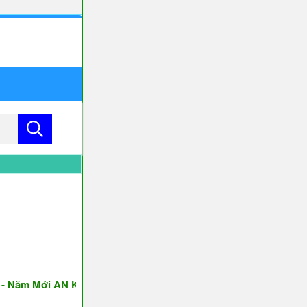
m Mới AN KHANG & THỊNH VƯỢNG ♥♥♥