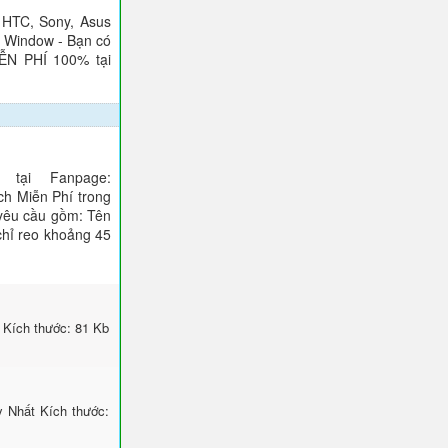
 HTC, Sony, Asus
), Window - Bạn có
IỄN PHÍ 100% tại
tại Fanpage:
ch Miễn Phí trong
 yêu cầu gồm: Tên
 chỉ reo khoảng 45
 Kích thước: 81 Kb
 Nhất Kích thước: