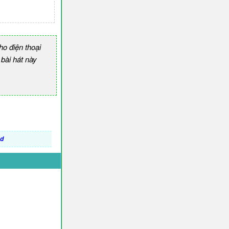
o điện thoại
ài hát này
ad