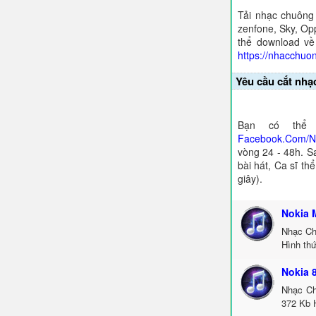
Tải nhạc chuông
zenfone, Sky, Opp
thể download về
https://nhacchuo
Yêu cầu cắt nhạ
Bạn có thể 
Facebook.Com/
vòng 24 - 48h. S
bài hát, Ca sĩ th
giây).
Nokia 
Nhạc Ch
Hình thứ
Nokia 
Nhạc Ch
372 Kb H