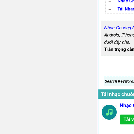
–
Nhạc C
–
Tải Nhạ
Nhạc Chuông 
Android, iPhon
dưới đây nhé.
Trân trọng cả
Search Keyword
Tải nhạc chuô
Nhạc 
Tải 