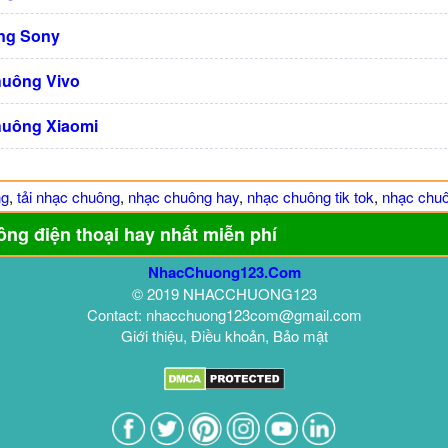
ng Sony
huông Vivo
huông Xiaomi
ng
,
tải nhạc chuông
,
nhạc chuông hay
,
nhạc chuông tik tok
,
nhạc chuô
ông điện thoại hay nhất miễn phí
NhacChuong123.Com
© 2019 NHACCHUONG123
Contact: nhacchuong123com@gmail.com
Giới thiệu, Điều khoản, Bảo mật