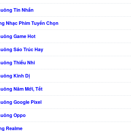
huông Tin Nhắn
ng Nhạc Phim Tuyển Chọn
huông Game Hot
huông Sáo Trúc Hay
huông Thiếu Nhi
huông Kinh Dị
huông Năm Mới, Tết
huông Google Pixel
huông Oppo
ng Realme