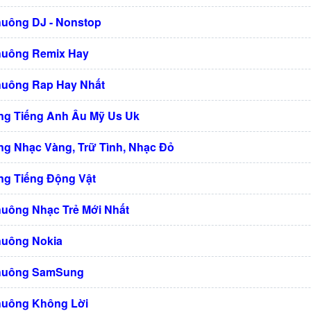
huông DJ - Nonstop
huông Remix Hay
huông Rap Hay Nhất
g Tiếng Anh Âu Mỹ Us Uk
g Nhạc Vàng, Trữ Tình, Nhạc Đỏ
g Tiếng Động Vật
huông Nhạc Trẻ Mới Nhất
huông Nokia
Chuông SamSung
huông Không Lời