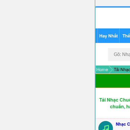
Hay Nhất
Thể
Home
Tải Nhạ
Tải Nhạc Chu
chuẩn, h
Nhạc C