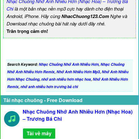
Nhạc Chuông Nhớ Anh Nhiều Hơn (Nhạc Hoa) – Trương Bá
Chi
là một bản nhạc nền mp3 cực hay dành cho điện thoại
Android, iPhone. Hãy cùng
NhacChuong123.Com
Nghe và
Download nhạc chuông bài hát này dưới đây nhé.
Trân trọng cảm ơn!
Search Keyword:
Nhạc Chuông Nhớ Anh Nhiều Hơn
,
Nhạc Chuông
Nhớ Anh Nhiều Hơn Remix
,
Nhớ Anh Nhiều Hơn Mp3
,
Nhớ Anh Nhiều
Hơn Nhạc Chuông
,
nhớ anh nhiều hơn nhạc hoa
,
Nhớ Anh Nhiều Hơn
Remix
,
nhớ anh nhiều hơn trương bá chi
Tải nhạc chuông - Free Download
Nhạc Chuông Nhớ Anh Nhiều Hơn (Nhạc Hoa)
– Trương Bá Chi
Tải về máy