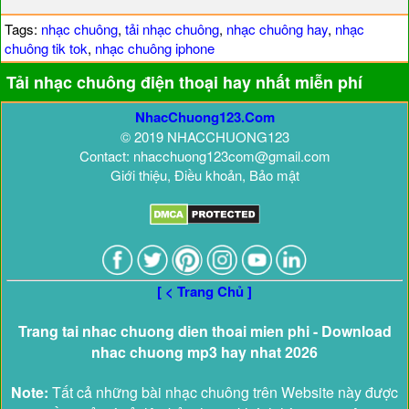
Tags:
nhạc chuông
,
tải nhạc chuông
,
nhạc chuông hay
,
nhạc
chuông tik tok
,
nhạc chuông iphone
Tải nhạc chuông điện thoại hay nhất miễn phí
NhacChuong123.Com
© 2019 NHACCHUONG123
Contact: nhacchuong123com@gmail.com
Giới thiệu, Điều khoản, Bảo mật
[ < Trang Chủ ]
Trang tai nhac chuong dien thoai mien phi - Download
nhac chuong mp3 hay nhat 2026
Note:
Tất cả những bài nhạc chuông trên Website này được