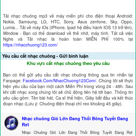
Tải nhạc chuông mp3 về máy miễn phí cho điện thoại Android:
Nokia, Samsung, LG, HTC, Sony, Asus zenfone, Sky, Oppo,
Lumia... Tải về máy iOs (IPhone, Ipad hệ điều hành IOS 13 trở lên),
Window - Bạn có thể download về thẻ nhớ, máy tính. Tất cả việc
Nghe và Tải nhạc là hoàn toàn MIỄN PHÍ 100% tại
https://nhacchuong123.com/
Yêu cầu cắt nhạc chuông - Gửi bình luận
Khu vực cắt nhạc chuông theo yêu cầu
Bạn có thể gửi yêu cầu cắt nhạc chuông thông qua tin nhắn tại
Fanpage:
Facebook.Com/NhacChuong123Com/
. Chúng tôi sẽ thực
hiện yêu cầu của bạn một cách Miễn Phí trong vòng 24 - 48h. Sau
khi cắt nhạc xong chúng tôi sẽ chủ động liên hệ tới bạn. Thông tin
yêu cầu gồm: Tên bài hát, Ca sĩ thể hiện, Giây bắt đầu và kết thúc
đoạn nhạc (Lưu ý: Chuông điện thoại chỉ reo khoảng 45 giây).
Nhạc chuông Gió Lớn Đang Thổi Bông Tuyết Đang
Rơi
Nhạc Chuông Gió Lớn Đang Thổi Bông Tuyết Đang Rơi