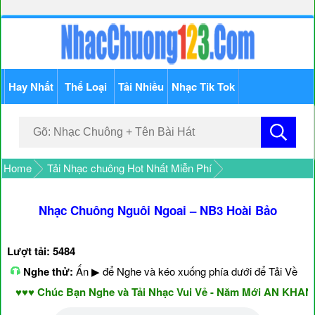
Hay Nhất
Thể Loại
Tải Nhiều
Nhạc Tik Tok
Home
Tải Nhạc chuông Hot Nhất Miễn Phí
Nhạc Chuông Nguôi Ngoai – NB3 Hoài Bảo
Lượt tải: 5484
Nghe thử:
Ấn ▶ để Nghe và kéo xuống phía dưới để Tải Về
♥♥ Chúc Bạn Nghe và Tải Nhạc Vui Vẻ - Năm Mới AN KHANG 