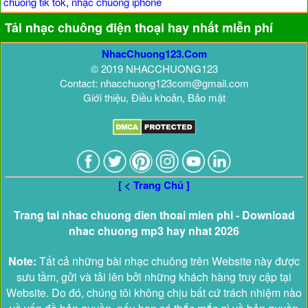
chuông tik tok
,
nhạc chuông iphone
Tải nhạc chuông điện thoại hay nhất miễn phí
NhacChuong123.Com
© 2019 NHACCHUONG123
Contact: nhacchuong123com@gmail.com
Giới thiệu, Điều khoản, Bảo mật
[ < Trang Chủ ]
Trang tai nhac chuong dien thoai mien phi - Download
nhac chuong mp3 hay nhat 2026
Note:
Tất cả những bài nhạc chuông trên Website này được
sưu tầm, gửi và tải lên bởi những khách hàng truy cập tại
Website. Do đó, chúng tôi không chịu bất cứ trách nhiệm nào