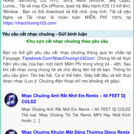
Nokia, Samsung, LG, HTC, Sony, Asus zenfone, Sky, Oppo,
Lumia... Tải về máy iOs (IPhone, Ipad hệ điều hành IOS 13 trở lên),
Window - Bạn có thể download về thẻ nhớ, máy tính. Tất cả việc
Nghe và Tải nhạc là hoàn toàn MIỄN PHÍ 100% tại
https://nhacchuong123.com/
Yêu cầu cắt nhạc chuông - Gửi bình luận
Khu vực cắt nhạc chuông theo yêu cầu
Bạn có thể gửi yêu cầu cắt nhạc chuông thông qua tin nhắn tại
Fanpage:
Facebook.Com/NhacChuong123Com/
. Chúng tôi sẽ thực
hiện yêu cầu của bạn một cách Miễn Phí trong vòng 24 - 48h. Sau
khi cắt nhạc xong chúng tôi sẽ chủ động liên hệ tới bạn. Thông tin
yêu cầu gồm: Tên bài hát, Ca sĩ thể hiện, Giây bắt đầu và kết thúc
đoạn nhạc (Lưu ý: Chuông điện thoại chỉ reo khoảng 45 giây).
Nhạc Chuông Anh Rất Nhớ Em Remix – 50 FEET Dj
COLDZ
Nhạc Chuông Anh Rất Nhớ Em Remix – 50 FEET Dj COLDZ
Thể loại: Nhạc Chuông Tik Tok Remix MP3 Hay Nhất Kích
thước: […]
Nhạc Chuông Khuôn Mặt Đáng Thương Disco Remix