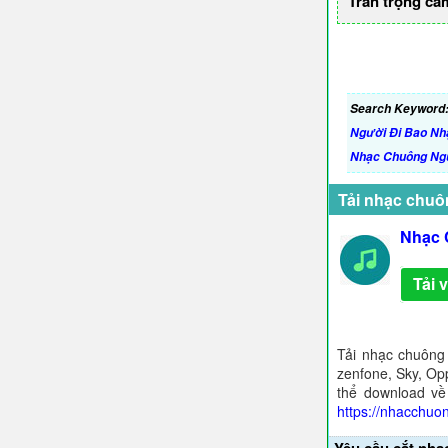
Trân trọng cả
Search Keyword
Người Đi Bao N
Nhạc Chuông Ng
Tải nhạc chuô
Nhạc 
Tải 
Tải nhạc chuông
zenfone, Sky, Opp
thể download về
https://nhacchuo