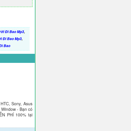
ời Đi Bao Mp3
,
i Đi Bao Mp3
,
Đi Bao
 HTC, Sony, Asus
), Window - Bạn có
IỄN PHÍ 100% tại