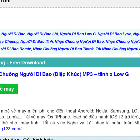
m ơn!
:
Người Đi Bao
,
Người Đi Bao Lời
,
Người Đi Bao Low G
,
Người Đi Bao Lyric
,
Ngư
hạc Chuông
,
Người Đi Bao tlinh
,
Nhạc Chuông Người Đi Bao
,
Nhạc Chuông Ngườ
ười Đi Bao Remix
,
Nhạc Chuông Người Đi Bao Tiktok
,
Tải Nhạc Chuông Người 
ng - Free Download
Chuông Người Đi Bao (Điệp Khúc) MP3 – tlinh x Low G
về máy
 mp3 về máy miễn phí cho điện thoại Android: Nokia, Samsung, LG,
o, Lumia... Tải về máy iOs (IPhone, Ipad hệ điều hành IOS 13 trở lên
 thẻ nhớ, máy tính. Tất cả việc Nghe và Tải nhạc là hoàn toàn M
ng123.com/