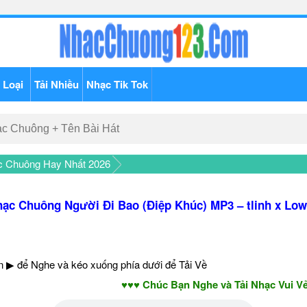
 Loại
Tải Nhiều
Nhạc Tik Tok
c Chuông Hay Nhất 2026
ạc Chuông Người Đi Bao (Điệp Khúc) MP3 – tlinh x Lo
 ▶ để Nghe và kéo xuống phía dưới để Tải Về
♥♥♥ Chúc Bạn Nghe và Tải Nhạc Vui Vẻ - Nă