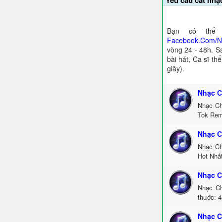
Yêu cầu cắt nhạ
Bạn có thể 
Facebook.Com/
vòng 24 - 48h. S
bài hát, Ca sĩ th
giây).
Nhạc C
Nhạc Ch
Tok Rem
Nhạc C
Nhạc Ch
Hot Nhấ
Nhạc C
Nhạc Ch
thước: 4
Nhạc C