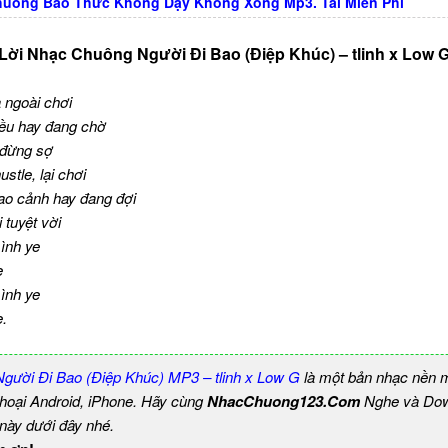
uông Báo Thức Không Dậy Không Xong Mp3. Tải Miễn Phí
Lời Nhạc Chuông Người Đi Bao (Điệp Khúc) – tlinh x Low 
a ngoài chơi
điều hay đang chờ
u đừng sợ
ustle, lại chơi
ao cảnh hay đang đợi
i tuyệt vời
mình ye
e
mình ye
e.
ười Đi Bao (Điệp Khúc) MP3 – tlinh x Low G
là một bản nhạc nền 
thoại Android, iPhone. Hãy cùng
NhacChuong123.Com
Nghe và Dow
 này dưới đây nhé.