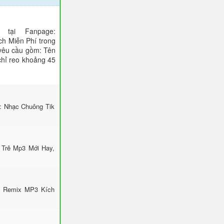
tại Fanpage:
ch Miễn Phí trong
 yêu cầu gồm: Tên
 chỉ reo khoảng 45
i: Nhạc Chuông Tik
 Trẻ Mp3 Mới Hay,
k Remix MP3 Kích