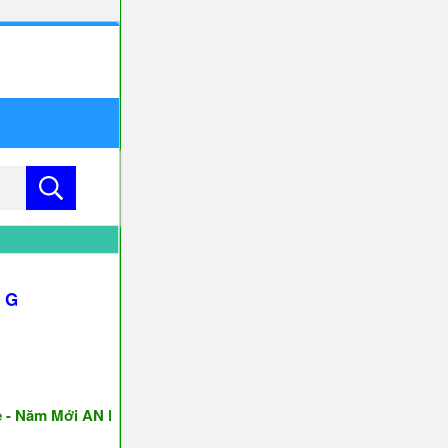
w G
m Mới AN KHANG & THỊNH VƯỢNG ♥♥♥