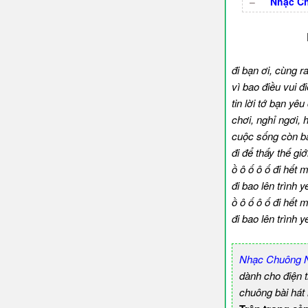
–
Nhạc Ch
đi bạn ơi, cùng r
vì bao điều vui 
tin lời tớ bạn yê
chơi, nghỉ ngơi, h
cuộc sống còn b
đi để thấy thế giớ
ồ ô ố ô ố đi hết 
đi bao lên trình y
ồ ô ố ô ố đi hết 
đi bao lên trình y
Nhạc Chuông Ng
dành cho điện 
chuông bài hát