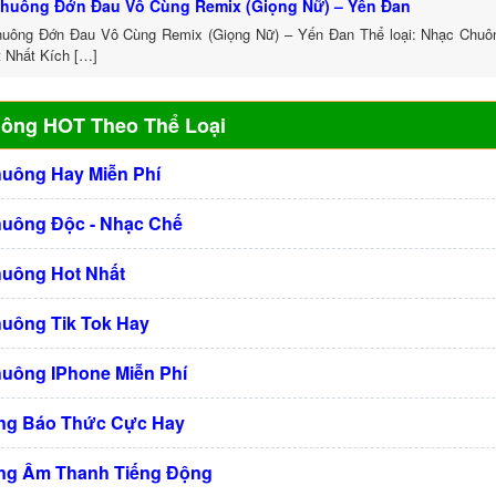
huông Đớn Đau Vô Cùng Remix (Giọng Nữ) – Yến Đan
uông Đớn Đau Vô Cùng Remix (Giọng Nữ) – Yến Đan Thể loại: Nhạc Chu
t Nhất Kích […]
uông HOT Theo Thể Loại
huông Hay Miễn Phí
huông Độc - Nhạc Chế
huông Hot Nhất
huông Tik Tok Hay
huông IPhone Miễn Phí
ng Báo Thức Cực Hay
ng Âm Thanh Tiếng Động