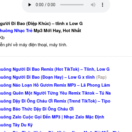
ười Đi Bao (Điệp Khúc) – tlinh x Low G
huông Nhạc Trẻ
Mp3 Mới Hay, Hot Nhất
 Kb
ễn phí về máy điện thoại, máy tính.
uông Người Đi Bao Remix (Hot TikTok) – Tlinh, Low G
uông Người Đi Bao (Đoạn Hay) – Low G x tlinh
(Rap)
huông Náo Loạn Hồ Gươm Remix MP3 – Lã Phong Lâm
uông Quên Một Người Từng Yêu Remix Tiktok – Tú Na
uông Dậy Đi Ông Cháu Ơi Remix (Trend TikTok) – Tipo
uông Báo Thức Dậy Đi Ông Cháu Ơi
uông Zalo Cuộc Gọi Đến MP3 | Nhạc Zalo Mặc Định
huông Tây Du Ký