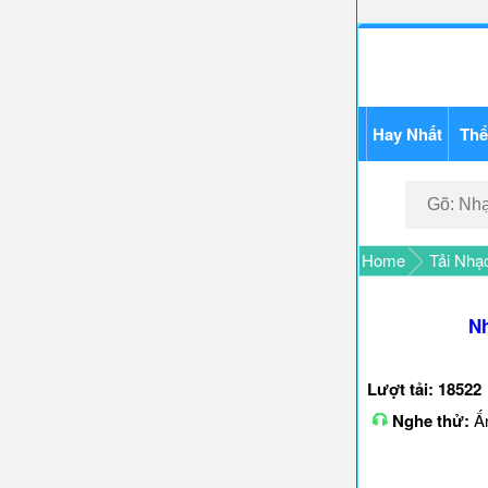
Hay Nhất
Thể
Home
Tải Nhạ
Nh
Lượt tải: 18522
Nghe thử:
Ấn