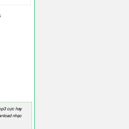
G
mp3 cực hay
nload nhạc