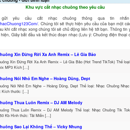
c chuông - Gửi bình luận
Khu vực cắt nhạc chuông theo yêu cầu
gửi yêu cầu cắt nhạc chuông thông qua tin nhắn 
NhacChuong123Com/
. Chúng tôi sẽ thực hiện yêu cầu của bạn một cá
au khi cắt nhạc xong chúng tôi sẽ chủ động liên hệ tới bạn. Thông tin
ể hiện, Giây bắt đầu và kết thúc đoạn nhạc (Lưu ý: Chuông điện thoại
huông Xin Đừng Rời Xa Anh Remix – Lê Gia Bảo
uông Xin Đừng Rời Xa Anh Remix – Lê Gia Bảo (Hot Trend TikTok) Thể loạ
ix MP3 Kích […]
huông Nói Nhỏ Em Nghe – Hoàng Dũng, Dept
uông Nói Nhỏ Em Nghe – Hoàng Dũng, Dept Thể loại: Nhạc Chuông Nhạc
t Kích thước: […]
huông Thua Luôn Remix – DJ AM Melody
uông Thua Luôn Remix – DJ AM Melody Thể loại: Nhạc Chuông Tik To
50 Kb Hình thức: Tải Miễn […]
huông Sao Lại Không Thể – Vicky Nhung