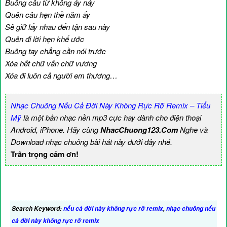
Buông câu từ không áy náy
Quên câu hẹn thề năm ấy
Sẽ giữ lấy nhau đến tận sau này
Quên đi lời hẹn khế ước
Buông tay chẳng cần nói trước
Xóa hết chữ vấn chữ vương
Xóa đi luôn cả người em thương…
Nhạc Chuông Nếu Cả Đời Này Không Rực Rỡ Remix – Tiểu
Mỹ
là một bản nhạc nền mp3 cực hay dành cho điện thoại
Android, iPhone. Hãy cùng
NhacChuong123.Com
Nghe và
Download nhạc chuông bài hát này dưới đây nhé.
Trân trọng cảm ơn!
Search Keyword:
nếu cả đời này không rực rỡ remix
,
nhạc chuông nếu
cả đời này không rực rỡ remix