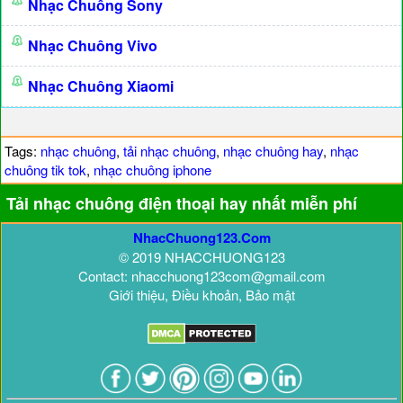
Nhạc Chuông Sony
Nhạc Chuông Vivo
Nhạc Chuông Xiaomi
Tags:
nhạc chuông
,
tải nhạc chuông
,
nhạc chuông hay
,
nhạc
chuông tik tok
,
nhạc chuông iphone
Tải nhạc chuông điện thoại hay nhất miễn phí
NhacChuong123.Com
© 2019 NHACCHUONG123
Contact: nhacchuong123com@gmail.com
Giới thiệu, Điều khoản, Bảo mật