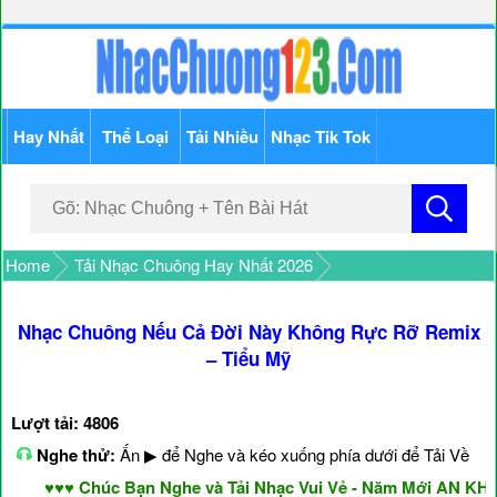
Hay Nhất
Thể Loại
Tải Nhiều
Nhạc Tik Tok
Home
Tải Nhạc Chuông Hay Nhất 2026
Nhạc Chuông Nếu Cả Đời Này Không Rực Rỡ Remix
– Tiểu Mỹ
Lượt tải: 4806
Nghe thử:
Ấn ▶ để Nghe và kéo xuống phía dưới để Tải Về
♥♥♥ Chúc Bạn Nghe và Tải Nhạc Vui Vẻ - Năm Mới AN KHAN