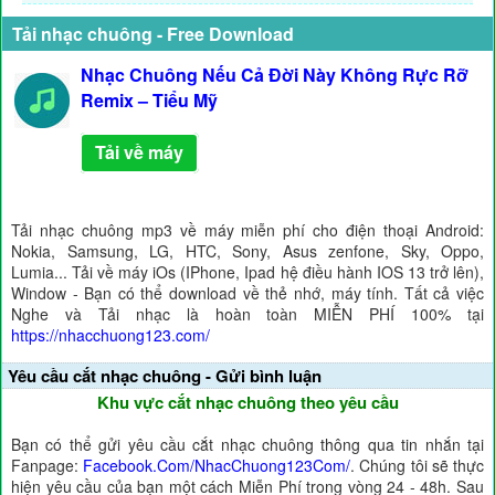
Tải nhạc chuông - Free Download
Nhạc Chuông Nếu Cả Đời Này Không Rực Rỡ
Remix – Tiểu Mỹ
Tải về máy
Tải nhạc chuông mp3 về máy miễn phí cho điện thoại Android:
Nokia, Samsung, LG, HTC, Sony, Asus zenfone, Sky, Oppo,
Lumia... Tải về máy iOs (IPhone, Ipad hệ điều hành IOS 13 trở lên),
Window - Bạn có thể download về thẻ nhớ, máy tính. Tất cả việc
Nghe và Tải nhạc là hoàn toàn MIỄN PHÍ 100% tại
https://nhacchuong123.com/
Yêu cầu cắt nhạc chuông - Gửi bình luận
Khu vực cắt nhạc chuông theo yêu cầu
Bạn có thể gửi yêu cầu cắt nhạc chuông thông qua tin nhắn tại
Fanpage:
Facebook.Com/NhacChuong123Com/
. Chúng tôi sẽ thực
hiện yêu cầu của bạn một cách Miễn Phí trong vòng 24 - 48h. Sau