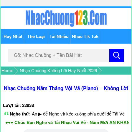
Hay Nhất
Thể Loại
Tải Nhiều
Nhạc Tik Tok
Home
Nhạc Chuông Không Lời Hay Nhất 2026
Nhạc Chuông Năm Tháng Vội Vã (Piano) – Không Lời
Lượt tải: 22938
Nghe thử:
Ấn ▶ để Nghe và kéo xuống phía dưới để Tải Về
♥♥♥ Chúc Bạn Nghe và Tải Nhạc Vui Vẻ - Năm Mới AN KHANG