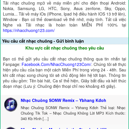
Tải nhạc chuông mp3 về máy miễn phí cho điện thoại Android:
Nokia, Samsung, LG, HTC, Sony, Asus zenfone, Sky, Oppo,
Lumia... Tải về máy iOs (IPhone, Ipad hệ điều hành IOS 13 trở lên),
Window - Bạn có thể download về thẻ nhớ, máy tính. Tất cả việc
Nghe và Tải nhạc là hoàn toàn MIỄN PHÍ 100% tại
https://nhacchuong123.com/
Yêu cầu cắt nhạc chuông - Gửi bình luận
Khu vực cắt nhạc chuông theo yêu cầu
Bạn có thể gửi yêu cầu cắt nhạc chuông thông qua tin nhắn tại
Fanpage:
Facebook.Com/NhacChuong123Com/
. Chúng tôi sẽ thực
hiện yêu cầu của bạn một cách Miễn Phí trong vòng 24 - 48h. Sau
khi cắt nhạc xong chúng tôi sẽ chủ động liên hệ tới bạn. Thông tin
yêu cầu gồm: Tên bài hát, Ca sĩ thể hiện, Giây bắt đầu và kết thúc
đoạn nhạc (Lưu ý: Chuông điện thoại chỉ reo khoảng 45 giây).
Nhạc Chuông SONW Remix – Ybhang Kđoh
Nhạc Chuông SONW Remix – Ybhang Kđoh Thể loại: Nhạc
Chuông Tik Tok – Nhạc Chuông Không Lời MP3 Kích thước:
340 Kb Hình […]