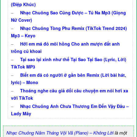
(Điệp Khúc)
–
Nhạc Chuông Sao Cũng Được – Tú Na Mp3 (Giọng
Nữ Cover)
–
Nhạc Chuông Tòng Phu Remix (TikTok Trend 2024)
Mp3 – Keyo
–
Hỡi em má đỏ môi hồng Cho anh mượn đất anh
trồng củ khoai
–
Tại sao lại xinh như thế Tại Sao Tại Sao (Lyric, Lời)
TikTok MP3
–
Biết em đã có người ở gần bên Remix (Lời bài hát,
lyric) – Mono
–
Thoáng nghe câu giả dối câu chuyện em nói hơi xa
vời TikTok
–
Nhạc Chuông Anh Chưa Thương Em Đến Vậy Đâu –
Lady Mây
Nhạc Chuông Năm Tháng Vội Vã (Piano) – Không Lời
là một