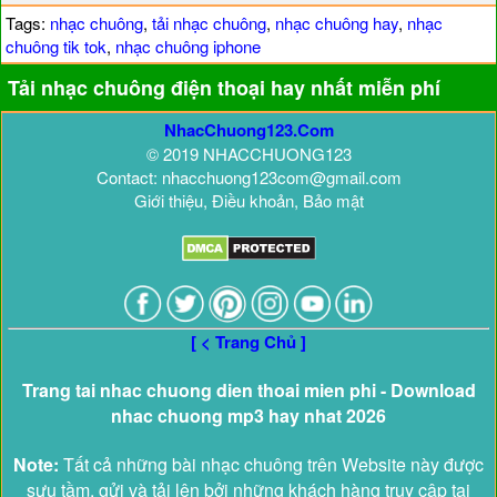
Tags:
nhạc chuông
,
tải nhạc chuông
,
nhạc chuông hay
,
nhạc
chuông tik tok
,
nhạc chuông iphone
Tải nhạc chuông điện thoại hay nhất miễn phí
NhacChuong123.Com
© 2019 NHACCHUONG123
Contact: nhacchuong123com@gmail.com
Giới thiệu, Điều khoản, Bảo mật
[ < Trang Chủ ]
Trang tai nhac chuong dien thoai mien phi - Download
nhac chuong mp3 hay nhat 2026
Note:
Tất cả những bài nhạc chuông trên Website này được
sưu tầm, gửi và tải lên bởi những khách hàng truy cập tại