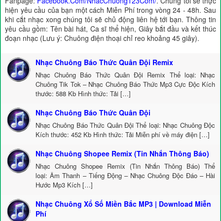
Fanpage:
Facebook.Com/NhacChuong123Com/
. Chúng tôi sẽ thực
hiện yêu cầu của bạn một cách Miễn Phí trong vòng 24 - 48h. Sau
khi cắt nhạc xong chúng tôi sẽ chủ động liên hệ tới bạn. Thông tin
yêu cầu gồm: Tên bài hát, Ca sĩ thể hiện, Giây bắt đầu và kết thúc
đoạn nhạc (Lưu ý: Chuông điện thoại chỉ reo khoảng 45 giây).
Nhạc Chuông Báo Thức Quân Đội Remix
Nhạc Chuông Báo Thức Quân Đội Remix Thể loại: Nhạc
Chuông Tik Tok – Nhạc Chuông Báo Thức Mp3 Cực Độc Kích
thước: 588 Kb Hình thức: Tải […]
Nhạc Chuông Báo Thức Quân Đội
Nhạc Chuông Báo Thức Quân Đội Thể loại: Nhạc Chuông Độc
Kích thước: 452 Kb Hình thức: Tải Miễn phí về máy điện […]
Nhạc Chuông Shopee Remix (Tin Nhắn Thông Báo)
Nhạc Chuông Shopee Remix (Tin Nhắn Thông Báo) Thể
loại: Âm Thanh – Tiếng Động – Nhạc Chuông Độc Đáo – Hài
Hước Mp3 Kích […]
Nhạc Chuông Xổ Số Miền Bắc MP3 | Download Miễn
Phí