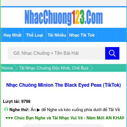
Hay Nhất
Thể Loại
Tải Nhiều
Nhạc Tik Tok
Home
Tải Nhạc Chuông Độc Nhất, Chế Bựa
Nhạc Chuông Minion The Black Eyed Peas (TikTok)
Lượt tải: 9798
Nghe thử:
Ấn ▶ để Nghe và kéo xuống phía dưới để Tải Về
♥♥ Chúc Bạn Nghe và Tải Nhạc Vui Vẻ - Năm Mới AN KHANG 