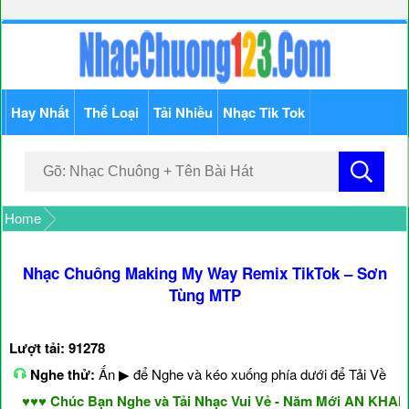
Hay Nhất
Thể Loại
Tải Nhiều
Nhạc Tik Tok
Home
Nhạc Chuông Making My Way Remix TikTok – Sơn
Tùng MTP
Lượt tải: 91278
Nghe thử:
Ấn ▶ để Nghe và kéo xuống phía dưới để Tải Về
♥♥ Chúc Bạn Nghe và Tải Nhạc Vui Vẻ - Năm Mới AN KHANG 