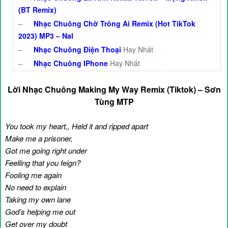
(BT Remix)
–
Nhạc Chuông Chờ Trông Ai Remix (Hot TikTok
2023) MP3 – Nal
–
Nhạc Chuông Điện Thoại
Hay Nhất
–
Nhạc Chuông IPhone
Hay Nhất
Lời Nhạc Chuông Making My Way Remix (Tiktok) – Sơn
Tùng MTP
You took my heart,, Held it and ripped apart
Make me a prisoner,
Got me going right under
Feelling that you feign?
Fooling me again
No need to explain
Taking my own lane
God’s helping me out
Get over my doubt