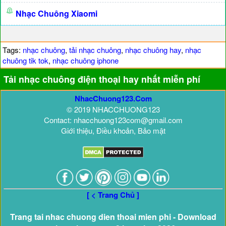
Nhạc Chuông Xiaomi
Tags:
nhạc chuông
,
tải nhạc chuông
,
nhạc chuông hay
,
nhạc
chuông tik tok
,
nhạc chuông iphone
Tải nhạc chuông điện thoại hay nhất miễn phí
NhacChuong123.Com
© 2019 NHACCHUONG123
Contact: nhacchuong123com@gmail.com
Giới thiệu, Điều khoản, Bảo mật
[ < Trang Chủ ]
Trang tai nhac chuong dien thoai mien phi - Download