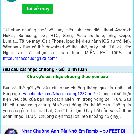
Tải về máy
Tải nhạc chuông mp3 về máy miễn phí cho điện thoại Android:
Nokia, Samsung, LG, HTC, Sony, Asus zenfone, Sky, Oppo,
Lumia... Tải về máy iOs (IPhone, Ipad hệ điều hành IOS 13 trở lên),
Window - Bạn có thể download về thẻ nhớ, máy tính. Tất cả việc
Nghe và Tải nhạc là hoàn toàn MIỄN PHÍ 100% tại
https://nhacchuong123.com/
Yêu cầu cắt nhạc chuông - Gửi bình luận
Khu vực cắt nhạc chuông theo yêu cầu
Bạn có thể gửi yêu cầu cắt nhạc chuông thông qua tin nhắn tại
Fanpage:
Facebook.Com/NhacChuong123Com/
. Chúng tôi sẽ thực
hiện yêu cầu của bạn một cách Miễn Phí trong vòng 24 - 48h. Sau
khi cắt nhạc xong chúng tôi sẽ chủ động liên hệ tới bạn. Thông tin
yêu cầu gồm: Tên bài hát, Ca sĩ thể hiện, Giây bắt đầu và kết thúc
đoạn nhạc (Lưu ý: Chuông điện thoại chỉ reo khoảng 45 giây).
Nhạc Chuông Anh Rất Nhớ Em Remix – 50 FEET Dj