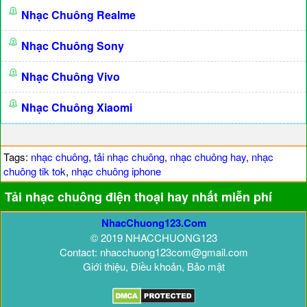
Nhạc Chuông Realme
Nhạc Chuông Sony
Nhạc Chuông Vivo
Nhạc Chuông Xiaomi
Tags:
nhạc chuông
,
tải nhạc chuông
,
nhạc chuông hay
,
nhạc
chuông tik tok
,
nhạc chuông iphone
Tải nhạc chuông điện thoại hay nhất miễn phí
NhacChuong123.Com
© 2019 NHACCHUONG123
Contact: nhacchuong123com@gmail.com
Giới thiệu, Điều khoản, Bảo mật