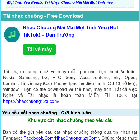
Một Tình Yêu Remix
,
Tải Nhạc Chuông Mãi Mãi Một Tình Yêu
Tải nhạc chuông - Free Download
Nhạc Chuông Mãi Mãi Một Tình Yêu (Hot
TikTok) – Đan Trường
Tải về máy
Tải nhạc chuông mp3 về máy miễn phí cho điện thoại Android:
Nokia, Samsung, LG, HTC, Sony, Asus zenfone, Sky, Oppo,
Lumia... Tải về máy iOs (IPhone, Ipad hệ điều hành IOS 13 trở lên),
Window - Bạn có thể download về thẻ nhớ, máy tính. Tất cả việc
Nghe và Tải nhạc là hoàn toàn MIỄN PHÍ 100% tại
https://nhacchuong123.com/
Yêu cầu cắt nhạc chuông - Gửi bình luận
Khu vực cắt nhạc chuông theo yêu cầu
Bạn có thể gửi yêu cầu cắt nhạc chuông thông qua tin nhắn tại
Fanpage:
Facebook.Com/NhacChuong123Com/
. Chúng tôi sẽ thực