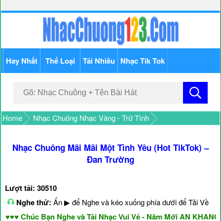
Hay Nhất
Thể Loại
Tải Nhiều
Nhạc Tik Tok
Home
Nhạc Chuông Nhạc Vàng - Trữ Tình
Nhạc Chuông Mãi Mãi Một Tình Yêu (Hot TikTok) –
Đan Trường
Lượt tải: 30510
Nghe thử:
Ấn ▶ để Nghe và kéo xuống phía dưới để Tải Về
♥ Chúc Bạn Nghe và Tải Nhạc Vui Vẻ - Năm Mới AN KHANG & 