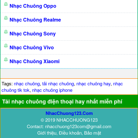
Nhạc Chuông Oppo
Nhạc Chuông Realme
Nhạc Chuông Sony
Nhạc Chuông Vivo
Nhạc Chuông Xiaomi
Tags:
nhạc chuông
,
tải nhạc chuông
,
nhạc chuông hay
,
nhạc
chuông tik tok
,
nhạc chuông iphone
Tải nhạc chuông điện thoại hay nhất miễn phí
NhacChuong123.Com
© 2019 NHACCHUONG123
Contact: nhacchuong123com@gmail.com
Giới thiệu, Điều khoản, Bảo mật