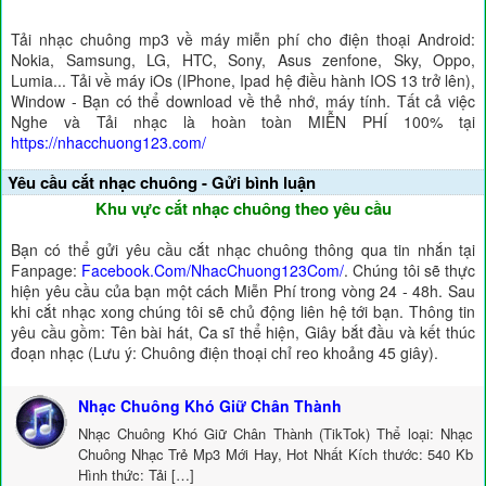
Tải nhạc chuông mp3 về máy miễn phí cho điện thoại Android:
Nokia, Samsung, LG, HTC, Sony, Asus zenfone, Sky, Oppo,
Lumia... Tải về máy iOs (IPhone, Ipad hệ điều hành IOS 13 trở lên),
Window - Bạn có thể download về thẻ nhớ, máy tính. Tất cả việc
Nghe và Tải nhạc là hoàn toàn MIỄN PHÍ 100% tại
https://nhacchuong123.com/
Yêu cầu cắt nhạc chuông - Gửi bình luận
Khu vực cắt nhạc chuông theo yêu cầu
Bạn có thể gửi yêu cầu cắt nhạc chuông thông qua tin nhắn tại
Fanpage:
Facebook.Com/NhacChuong123Com/
. Chúng tôi sẽ thực
hiện yêu cầu của bạn một cách Miễn Phí trong vòng 24 - 48h. Sau
khi cắt nhạc xong chúng tôi sẽ chủ động liên hệ tới bạn. Thông tin
yêu cầu gồm: Tên bài hát, Ca sĩ thể hiện, Giây bắt đầu và kết thúc
đoạn nhạc (Lưu ý: Chuông điện thoại chỉ reo khoảng 45 giây).
Nhạc Chuông Khó Giữ Chân Thành
Nhạc Chuông Khó Giữ Chân Thành (TikTok) Thể loại: Nhạc
Chuông Nhạc Trẻ Mp3 Mới Hay, Hot Nhất Kích thước: 540 Kb
Hình thức: Tải […]