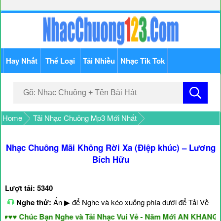
Hay Nhất
Thể Loại
Tải Nhiều
Nhạc Tik Tok
Home
Tải Nhạc Chuông Mp3 Mới Nhất
Nhạc Chuông Mãi Không Rời Xa (Điệp khúc) – Lương
Bích Hữu
Lượt tải: 5340
Nghe thử:
Ấn ▶ để Nghe và kéo xuống phía dưới để Tải Về
 Chúc Bạn Nghe và Tải Nhạc Vui Vẻ - Năm Mới AN KHANG & 