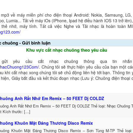
 mp3 về máy miễn phí cho điện thoại Android: Nokia, Samsung, LG,
o, Lumia... Tải về máy iOs (IPhone, Ipad hệ điều hành IOS 13 trở lên
 thẻ nhớ, máy tính. Tất cả việc Nghe và Tải nhạc là hoàn toàn M
ng123.com/
c chuông - Gửi bình luận
Khu vực cắt nhạc chuông theo yêu cầu
gửi yêu cầu cắt nhạc chuông thông qua tin nhắn 
NhacChuong123Com/
. Chúng tôi sẽ thực hiện yêu cầu của bạn một cá
au khi cắt nhạc xong chúng tôi sẽ chủ động liên hệ tới bạn. Thông tin
ể hiện, Giây bắt đầu và kết thúc đoạn nhạc (Lưu ý: Chuông điện thoại
huông Anh Rất Nhớ Em Remix – 50 FEET Dj COLDZ
uông Anh Rất Nhớ Em Remix – 50 FEET Dj COLDZ Thể loại: Nhạc Chuông 
t Kích thước: […]
huông Khuôn Mặt Đáng Thương Disco Remix
uông Khuôn Mặt Đáng Thương Disco Remix – Sơn Tùng M-TP Thể loại: