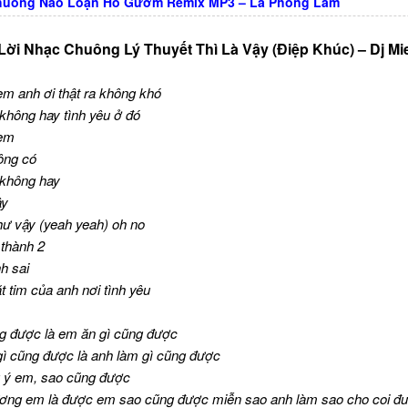
huông Náo Loạn Hồ Gươm Remix MP3 – Lã Phong Lâm
Lời Nhạc Chuông Lý Thuyết Thì Là Vậy (Điệp Khúc) – Dj Mi
m anh ơi thật ra không khó
không hay tình yêu ở đó
 em
hông có
 không hay
ậy
ư vậy (yeah yeah) oh no
 thành 2
h sai
t tim của anh nơi tình yêu
ng được là em ăn gì cũng được
ì cũng được là anh làm gì cũng được
 ý em, sao cũng được
ơng em là được em sao cũng được miễn sao anh làm sao cho coi đ