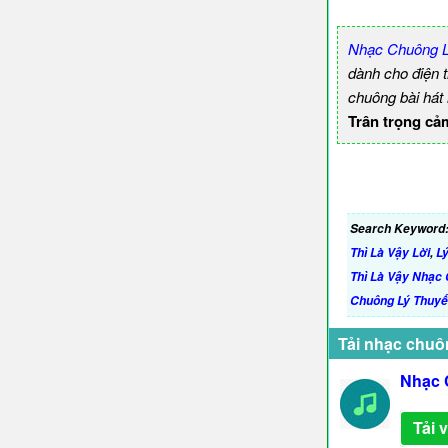
Nhạc Chuông Lý
dành cho điện 
chuông bài hát
Trân trọng cả
Search Keyword
Thì Là Vậy Lời
,
Lý
Thì Là Vậy Nhạc
Chuông Lý Thuyết
Tải nhạc chuô
Nhạc 
Tải 