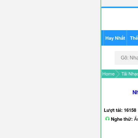
Hay Nhất
Thể
Home
Tải Nhạ
Nh
Lượt tải: 16158
Nghe thử:
Ấn