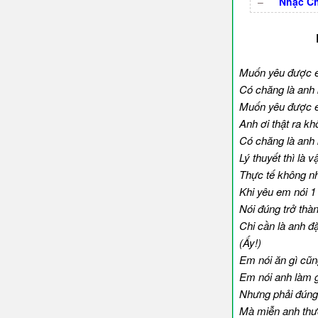
–
Nhạc C
Muốn yêu được e
Có chăng là anh 
Muốn yêu được
Anh ơi thật ra k
Có chăng là anh
Lý thuyết thì là v
Thực tế không nh
Khi yêu em nói 1
Nói đúng trở thàn
Chi cần là anh đặ
(Ấy!)
Em nói ăn gì cũ
Em nói anh làm g
Nhưng phải đúng
Mà miễn anh thư