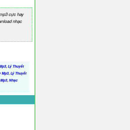
 mp3 cực hay
nload nhạc
 Mp3
,
Lý Thuyết
y Mp3
,
Lý Thuyết
y Mp3
,
Nhạc