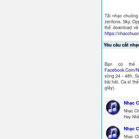
Tải nhạc chuông
zenfone, Sky, Opp
thể download về
https://nhacchuo
Yêu cầu cắt nhạ
Bạn có thể 
Facebook.Com/
vòng 24 - 48h. S
bài hát, Ca sĩ th
giây).
Nhạc C
Nhạc Ch
Hay Nhấ
Nhạc C
Nhạc Ch