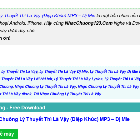
 Thuyết Thì Là Vậy (Điệp Khúc) MP3 – Dj Mie
là một bản nhạc nền
thoại Android, iPhone. Hãy cùng
NhacChuong123.Com
Nghe và Dow
 này dưới đây nhé.
m ơn!
:
Lý Thuyết Thì Là Vậy
,
Lý Thuyết Thì Là Vậy Dj Mie
,
Lý Thuyết Thì Là Vậy Dj Mie
 Thuyết Thì Là Vậy Lời bài hát
,
Lý Thuyết Thì Là Vậy Lyrics
,
Lý Thuyết Thì Là Vậ
 Chuông
,
Nhạc Chuông Lý Thuyết Thì Là Vậy
,
Nhạc Chuông Lý Thuyết Thì Là Vậ
 Thì Là Vậy tiktok
,
Tải Nhạc Chuông Lý Thuyết Thì Là Vậy
ng - Free Download
Chuông Lý Thuyết Thì Là Vậy (Điệp Khúc) MP3 – Dj Mie
về máy