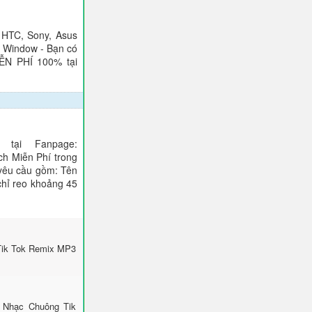
 HTC, Sony, Asus
), Window - Bạn có
IỄN PHÍ 100% tại
tại Fanpage:
ch Miễn Phí trong
 yêu cầu gồm: Tên
 chỉ reo khoảng 45
Tik Tok Remix MP3
 Nhạc Chuông Tik