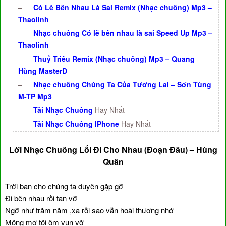
–
Có Lẽ Bên Nhau Là Sai Remix (Nhạc chuông) Mp3 –
Thaolinh
–
Nhạc chuông Có lẽ bên nhau là sai Speed Up Mp3 –
Thaolinh
–
Thuỷ Triều Remix (Nhạc chuông) Mp3 – Quang
Hùng MasterD
–
Nhạc chuông Chúng Ta Của Tương Lai – Sơn Tùng
M-TP Mp3
–
Tải Nhạc Chuông
Hay Nhất
–
Tải Nhạc Chuông IPhone
Hay Nhất
Lời Nhạc Chuông Lối Đi Cho Nhau (Đoạn Đầu) – Hùng
Quân
Trời ban cho chúng ta duyên gặp gỡ
Đi bên nhau rồi tan vỡ
Ngỡ như trăm năm ,xa rồi sao vẫn hoài thương nhớ
Mộng mơ tôi ôm vụn vỡ