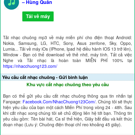
– Hùng Quân
Tải về máy
Tải nhạc chuông mp3 về máy miễn phí cho điện thoại Android:
Nokia, Samsung, LG, HTC, Sony, Asus zenfone, Sky, Oppo,
Lumia... Tải về máy iOs (IPhone, Ipad hệ điều hành IOS 13 trở lên),
Window - Bạn có thể download về thẻ nhớ, máy tính. Tất cả việc
Nghe và Tải nhạc là hoàn toàn MIỄN PHÍ 100% tại
https://nhacchuong123.com/
Yêu cầu cắt nhạc chuông - Gửi bình luận
Khu vực cắt nhạc chuông theo yêu cầu
Bạn có thể gửi yêu cầu cắt nhạc chuông thông qua tin nhắn tại
Fanpage:
Facebook.Com/NhacChuong123Com/
. Chúng tôi sẽ thực
hiện yêu cầu của bạn một cách Miễn Phí trong vòng 24 - 48h. Sau
khi cắt nhạc xong chúng tôi sẽ chủ động liên hệ tới bạn. Thông tin
yêu cầu gồm: Tên bài hát, Ca sĩ thể hiện, Giây bắt đầu và kết thúc
đoạn nhạc (Lưu ý: Chuông điện thoại chỉ reo khoảng 45 giây).