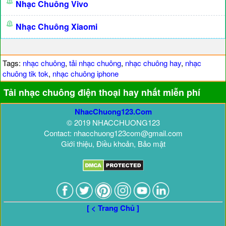
Nhạc Chuông Vivo
Nhạc Chuông Xiaomi
Tags:
nhạc chuông
,
tải nhạc chuông
,
nhạc chuông hay
,
nhạc
chuông tik tok
,
nhạc chuông iphone
Tải nhạc chuông điện thoại hay nhất miễn phí
NhacChuong123.Com
© 2019 NHACCHUONG123
Contact: nhacchuong123com@gmail.com
Giới thiệu, Điều khoản, Bảo mật
[ < Trang Chủ ]