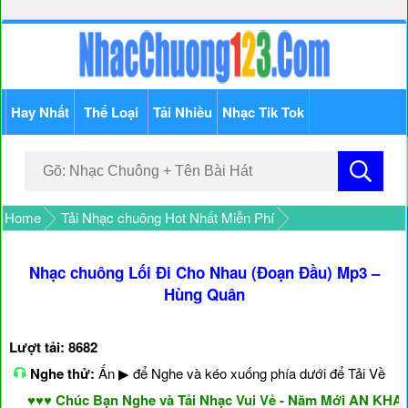
Hay Nhất
Thể Loại
Tải Nhiều
Nhạc Tik Tok
Home
Tải Nhạc chuông Hot Nhất Miễn Phí
Nhạc chuông Lối Đi Cho Nhau (Đoạn Đầu) Mp3 –
Hùng Quân
Lượt tải: 8682
Nghe thử:
Ấn ▶ để Nghe và kéo xuống phía dưới để Tải Về
♥♥♥ Chúc Bạn Nghe và Tải Nhạc Vui Vẻ - Năm Mới AN KHANG