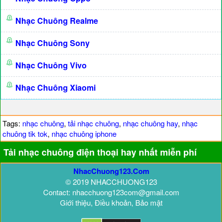
Nhạc Chuông Realme
Nhạc Chuông Sony
Nhạc Chuông Vivo
Nhạc Chuông Xiaomi
Tags:
nhạc chuông
,
tải nhạc chuông
,
nhạc chuông hay
,
nhạc
chuông tik tok
,
nhạc chuông iphone
Tải nhạc chuông điện thoại hay nhất miễn phí
NhacChuong123.Com
© 2019 NHACCHUONG123
Contact: nhacchuong123com@gmail.com
Giới thiệu, Điều khoản, Bảo mật