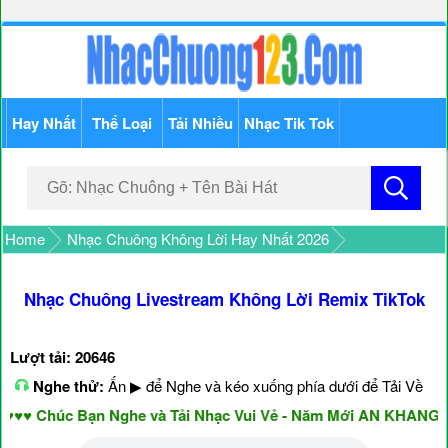
Hay Nhất
Thể Loại
Tải Nhiều
Nhạc Tik Tok
Home
Nhạc Chuông Không Lời Hay Nhất 2026
Nhạc Chuông Livestream Không Lời Remix TikTok
Lượt tải: 20646
Nghe thử:
Ấn ▶ để Nghe và kéo xuống phía dưới để Tải Về
 Chúc Bạn Nghe và Tải Nhạc Vui Vẻ - Năm Mới AN KHANG & 