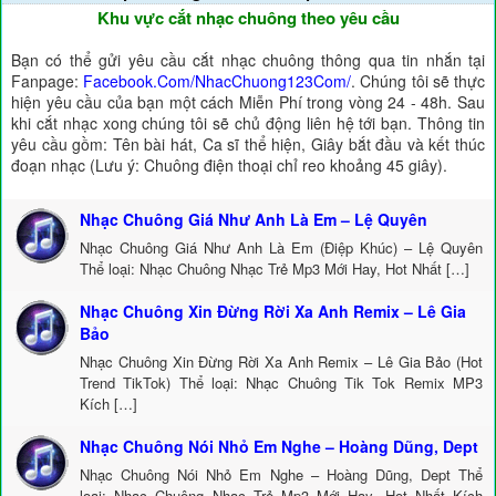
Khu vực cắt nhạc chuông theo yêu cầu
Bạn có thể gửi yêu cầu cắt nhạc chuông thông qua tin nhắn tại
Fanpage:
Facebook.Com/NhacChuong123Com/
. Chúng tôi sẽ thực
hiện yêu cầu của bạn một cách Miễn Phí trong vòng 24 - 48h. Sau
khi cắt nhạc xong chúng tôi sẽ chủ động liên hệ tới bạn. Thông tin
yêu cầu gồm: Tên bài hát, Ca sĩ thể hiện, Giây bắt đầu và kết thúc
đoạn nhạc (Lưu ý: Chuông điện thoại chỉ reo khoảng 45 giây).
Nhạc Chuông Giá Như Anh Là Em – Lệ Quyên
Nhạc Chuông Giá Như Anh Là Em (Điệp Khúc) – Lệ Quyên
Thể loại: Nhạc Chuông Nhạc Trẻ Mp3 Mới Hay, Hot Nhất […]
Nhạc Chuông Xin Đừng Rời Xa Anh Remix – Lê Gia
Bảo
Nhạc Chuông Xin Đừng Rời Xa Anh Remix – Lê Gia Bảo (Hot
Trend TikTok) Thể loại: Nhạc Chuông Tik Tok Remix MP3
Kích […]
Nhạc Chuông Nói Nhỏ Em Nghe – Hoàng Dũng, Dept
Nhạc Chuông Nói Nhỏ Em Nghe – Hoàng Dũng, Dept Thể
loại: Nhạc Chuông Nhạc Trẻ Mp3 Mới Hay, Hot Nhất Kích