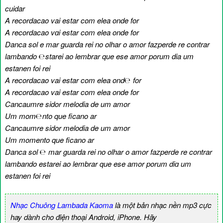
cuidar
A recordacao vai estar com elea onde for
A recordacao vɑi estar com elea onde for
Danca sol e mar guarda rei no olhar o amor fazperde re contrar
lambando ℮starei ao lembrar que ese amor porum dia um
estanen foi rei
A recordacao vai estar com elea ond℮ for
A recordacao vai estar com elea onde for
Cancaumre sidor melodia de um amor
Um mom℮nto que ficano ar
Cancaumre sidor melodia de um amor
Um momento que ficano ar
Danca sol ℮ mar guarda rei no olhar o amor fazperde re contrar
lambando estarei ao lembrar que ese amor porum diɑ um
estanen foi rei
Nhạc Chuông Lambada Kaoma
là một bản nhạc nền mp3 cực
hay dành cho điện thoại Android, iPhone. Hãy