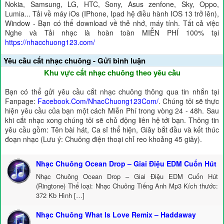
Nokia, Samsung, LG, HTC, Sony, Asus zenfone, Sky, Oppo,
Lumia... Tải về máy iOs (IPhone, Ipad hệ điều hành IOS 13 trở lên),
Window - Bạn có thể download về thẻ nhớ, máy tính. Tất cả việc
Nghe và Tải nhạc là hoàn toàn MIỄN PHÍ 100% tại
https://nhacchuong123.com/
Yêu cầu cắt nhạc chuông - Gửi bình luận
Khu vực cắt nhạc chuông theo yêu cầu
Bạn có thể gửi yêu cầu cắt nhạc chuông thông qua tin nhắn tại
Fanpage:
Facebook.Com/NhacChuong123Com/
. Chúng tôi sẽ thực
hiện yêu cầu của bạn một cách Miễn Phí trong vòng 24 - 48h. Sau
khi cắt nhạc xong chúng tôi sẽ chủ động liên hệ tới bạn. Thông tin
yêu cầu gồm: Tên bài hát, Ca sĩ thể hiện, Giây bắt đầu và kết thúc
đoạn nhạc (Lưu ý: Chuông điện thoại chỉ reo khoảng 45 giây).
Nhạc Chuông Ocean Drop – Giai Điệu EDM Cuốn Hút
Nhạc Chuông Ocean Drop – Giai Điệu EDM Cuốn Hút
(Ringtone) Thể loại: Nhạc Chuông Tiếng Anh Mp3 Kích thước:
372 Kb Hình […]
Nhạc Chuông What Is Love Remix – Haddaway