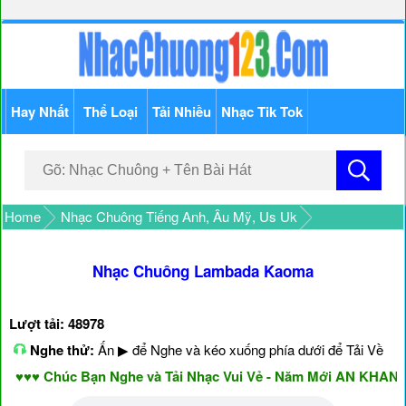
Hay Nhất
Thể Loại
Tải Nhiều
Nhạc Tik Tok
Home
Nhạc Chuông Tiếng Anh, Âu Mỹ, Us Uk
Nhạc Chuông Lambada Kaoma
Lượt tải: 48978
Nghe thử:
Ấn ▶ để Nghe và kéo xuống phía dưới để Tải Về
♥♥ Chúc Bạn Nghe và Tải Nhạc Vui Vẻ - Năm Mới AN KHANG &