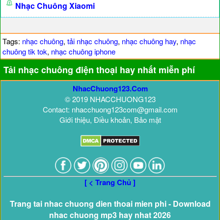
Nhạc Chuông Xiaomi
Tags:
nhạc chuông
,
tải nhạc chuông
,
nhạc chuông hay
,
nhạc
chuông tik tok
,
nhạc chuông iphone
Tải nhạc chuông điện thoại hay nhất miễn phí
NhacChuong123.Com
© 2019 NHACCHUONG123
Contact: nhacchuong123com@gmail.com
Giới thiệu, Điều khoản, Bảo mật
[ < Trang Chủ ]
Trang tai nhac chuong dien thoai mien phi - Download
nhac chuong mp3 hay nhat 2026