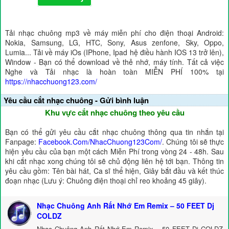
Tải nhạc chuông mp3 về máy miễn phí cho điện thoại Android:
Nokia, Samsung, LG, HTC, Sony, Asus zenfone, Sky, Oppo,
Lumia... Tải về máy iOs (IPhone, Ipad hệ điều hành IOS 13 trở lên),
Window - Bạn có thể download về thẻ nhớ, máy tính. Tất cả việc
Nghe và Tải nhạc là hoàn toàn MIỄN PHÍ 100% tại
https://nhacchuong123.com/
Yêu cầu cắt nhạc chuông - Gửi bình luận
Khu vực cắt nhạc chuông theo yêu cầu
Bạn có thể gửi yêu cầu cắt nhạc chuông thông qua tin nhắn tại
Fanpage:
Facebook.Com/NhacChuong123Com/
. Chúng tôi sẽ thực
hiện yêu cầu của bạn một cách Miễn Phí trong vòng 24 - 48h. Sau
khi cắt nhạc xong chúng tôi sẽ chủ động liên hệ tới bạn. Thông tin
yêu cầu gồm: Tên bài hát, Ca sĩ thể hiện, Giây bắt đầu và kết thúc
đoạn nhạc (Lưu ý: Chuông điện thoại chỉ reo khoảng 45 giây).
Nhạc Chuông Anh Rất Nhớ Em Remix – 50 FEET Dj
COLDZ
Nhạc Chuông Anh Rất Nhớ Em Remix – 50 FEET Dj COLDZ