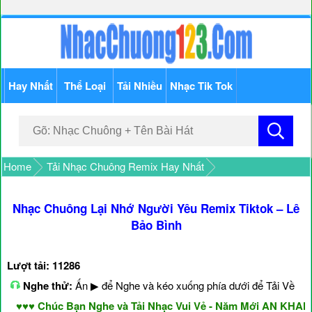
Hay Nhất
Thể Loại
Tải Nhiều
Nhạc Tik Tok
Home
Tải Nhạc Chuông Remix Hay Nhất
Nhạc Chuông Lại Nhớ Người Yêu Remix Tiktok – Lê
Bảo Bình
Lượt tải: 11286
Nghe thử:
Ấn ▶ để Nghe và kéo xuống phía dưới để Tải Về
♥♥ Chúc Bạn Nghe và Tải Nhạc Vui Vẻ - Năm Mới AN KHANG 