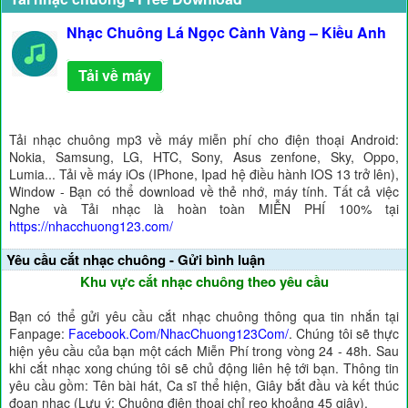
Nhạc Chuông Lá Ngọc Cành Vàng – Kiều Anh
Tải về máy
Tải nhạc chuông mp3 về máy miễn phí cho điện thoại Android:
Nokia, Samsung, LG, HTC, Sony, Asus zenfone, Sky, Oppo,
Lumia... Tải về máy iOs (IPhone, Ipad hệ điều hành IOS 13 trở lên),
Window - Bạn có thể download về thẻ nhớ, máy tính. Tất cả việc
Nghe và Tải nhạc là hoàn toàn MIỄN PHÍ 100% tại
https://nhacchuong123.com/
Yêu cầu cắt nhạc chuông - Gửi bình luận
Khu vực cắt nhạc chuông theo yêu cầu
Bạn có thể gửi yêu cầu cắt nhạc chuông thông qua tin nhắn tại
Fanpage:
Facebook.Com/NhacChuong123Com/
. Chúng tôi sẽ thực
hiện yêu cầu của bạn một cách Miễn Phí trong vòng 24 - 48h. Sau
khi cắt nhạc xong chúng tôi sẽ chủ động liên hệ tới bạn. Thông tin
yêu cầu gồm: Tên bài hát, Ca sĩ thể hiện, Giây bắt đầu và kết thúc
đoạn nhạc (Lưu ý: Chuông điện thoại chỉ reo khoảng 45 giây).