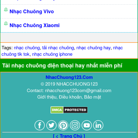
Nhạc Chuông Vivo
Nhạc Chuông Xiaomi
Tags:
nhạc chuông
,
tải nhạc chuông
,
nhạc chuông hay
,
nhạc
chuông tik tok
,
nhạc chuông iphone
Tải nhạc chuông điện thoại hay nhất miễn phí
NhacChuong123.Com
© 2019 NHACCHUONG123
Contact: nhacchuong123com@gmail.com
Giới thiệu, Điều khoản, Bảo mật
[ < Trang Chủ ]