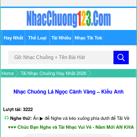
Hay Nhất
Thể Loại
Tải Nhiều
Nhạc Tik Tok
Home
Tải Nhạc Chuông Hay Nhất 2026
Nhạc Chuông Lá Ngọc Cành Vàng – Kiều Anh
Lượt tải: 3222
Nghe thử:
Ấn ▶ để Nghe và kéo xuống phía dưới để Tải Về
♥♥♥ Chúc Bạn Nghe và Tải Nhạc Vui Vẻ - Năm Mới AN KHANG