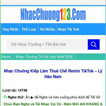
Hay Nhất
Thể Loại
Tải Nhiều
Nhạc Tik Tok
Home
Nhạc Chuông TikTok Hay Nhất 2026
Nhạc Chuông Kiếp Làm Thuê Chế Remix TikTok – Lý
Hào Nam
Lượt tải: 14748
Nghe thử:
Ấn ▶ để Nghe và kéo xuống phía dưới để Tải Về
húc Bạn Nghe và Tải Nhạc Vui Vẻ - Năm Mới AN KHANG & THỊ