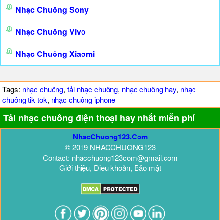
Nhạc Chuông Sony
Nhạc Chuông Vivo
Nhạc Chuông Xiaomi
Tags:
nhạc chuông
,
tải nhạc chuông
,
nhạc chuông hay
,
nhạc
chuông tik tok
,
nhạc chuông iphone
Tải nhạc chuông điện thoại hay nhất miễn phí
NhacChuong123.Com
© 2019 NHACCHUONG123
Contact: nhacchuong123com@gmail.com
Giới thiệu, Điều khoản, Bảo mật