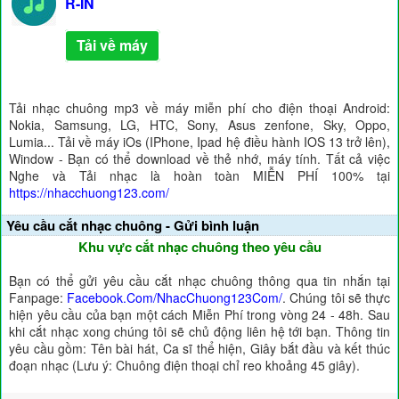
R-IN
Tải về máy
Tải nhạc chuông mp3 về máy miễn phí cho điện thoại Android:
Nokia, Samsung, LG, HTC, Sony, Asus zenfone, Sky, Oppo,
Lumia... Tải về máy iOs (IPhone, Ipad hệ điều hành IOS 13 trở lên),
Window - Bạn có thể download về thẻ nhớ, máy tính. Tất cả việc
Nghe và Tải nhạc là hoàn toàn MIỄN PHÍ 100% tại
https://nhacchuong123.com/
Yêu cầu cắt nhạc chuông - Gửi bình luận
Khu vực cắt nhạc chuông theo yêu cầu
Bạn có thể gửi yêu cầu cắt nhạc chuông thông qua tin nhắn tại
Fanpage:
Facebook.Com/NhacChuong123Com/
. Chúng tôi sẽ thực
hiện yêu cầu của bạn một cách Miễn Phí trong vòng 24 - 48h. Sau
khi cắt nhạc xong chúng tôi sẽ chủ động liên hệ tới bạn. Thông tin
yêu cầu gồm: Tên bài hát, Ca sĩ thể hiện, Giây bắt đầu và kết thúc
đoạn nhạc (Lưu ý: Chuông điện thoại chỉ reo khoảng 45 giây).