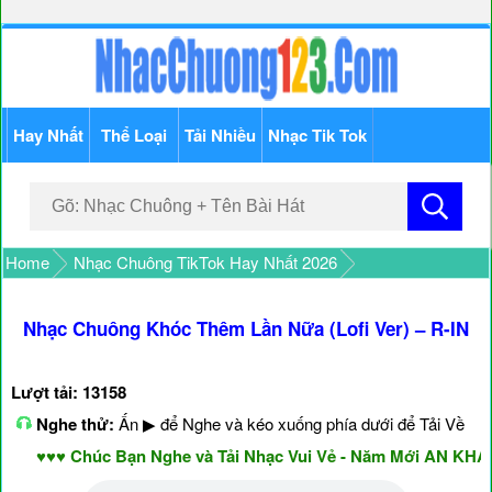
Hay Nhất
Thể Loại
Tải Nhiều
Nhạc Tik Tok
Home
Nhạc Chuông TikTok Hay Nhất 2026
Nhạc Chuông Khóc Thêm Lần Nữa (Lofi Ver) – R-IN
Lượt tải: 13158
Nghe thử:
Ấn ▶ để Nghe và kéo xuống phía dưới để Tải Về
♥♥♥ Chúc Bạn Nghe và Tải Nhạc Vui Vẻ - Năm Mới AN KHANG