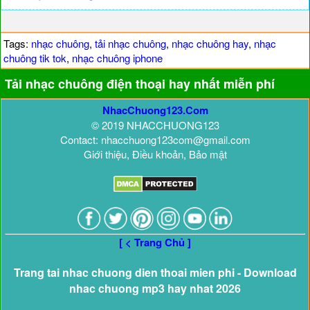
Tags:
nhạc chuông
,
tải nhạc chuông
,
nhạc chuông hay
,
nhạc
chuông tik tok
,
nhạc chuông iphone
Tải nhạc chuông điện thoại hay nhất miễn phí
NhacChuong123.Com
© 2019 NHACCHUONG123
Contact: nhacchuong123com@gmail.com
Giới thiệu, Điều khoản, Bảo mật
[ < Trang Chủ ]
Trang tai nhac chuong dien thoai mien phi - Download
nhac chuong mp3 hay nhat 2026