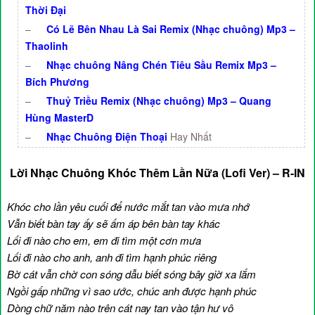
Thời Đại
–
Có Lẽ Bên Nhau Là Sai Remix (Nhạc chuông) Mp3 –
Thaolinh
–
Nhạc chuông Nâng Chén Tiêu Sầu Remix Mp3 –
Bích Phương
–
Thuỷ Triều Remix (Nhạc chuông) Mp3 – Quang
Hùng MasterD
–
Nhạc Chuông Điện Thoại
Hay Nhất
Lời Nhạc Chuông Khóc Thêm Lần Nữa (Lofi Ver) – R-IN
Khóc cho lần yêu cuối để nước mắt tan vào mưa nhớ
Vẫn biết bàn tay ấy sẽ ấm áp bên bàn tay khác
Lối đi nào cho em, em đi tìm một cơn mưa
Lối đi nào cho anh, anh đi tìm hạnh phúc riêng
Bờ cát vẫn chờ con sóng dẫu biết sóng bây giờ xa lắm
Ngồi gấp những vì sao ước, chúc anh được hạnh phúc
Dòng chữ năm nào trên cát nay tan vào tận hư vô