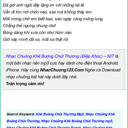
Để giờ anh ngồi đây lặng im với những tái tê
Vẫn đi tìm nơi chốn nao, sao mà không thấy em
Mãi mong chờ em biết bao, sao ngày càng mông lung
Chẳng thể ngưng nhung nhớ
Bóng dáng khi xưa còn như hôm nào
Giờ này mình đã xa, mãi xa thật rồi
Nhạc Chuông Khẽ Buông Chút Thương (Điệp Khúc) – NIT
là
một bản nhạc nền mp3 cực hay dành cho điện thoại Android,
iPhone. Hãy cùng
NhacChuong123.Com
Nghe và Download
nhạc chuông bài hát này dưới đây nhé.
Trân trọng cảm ơn!
Search Keyword:
Khẽ Buông Chút Thương Mp3
,
Nhạc Chuông Khẽ
Buông Chút Thương
,
Nhạc Chuông Khẽ Buông Chút Thương mp3
,
Nhạc Chuông Khẽ Buông Chút Thương Remix
,
Nhạc Chuông Khẽ