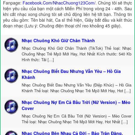
Fanpage:
Facebook.Com/NhacChuong123Com/
. Chúng tôi sẽ thực
hiện yêu cầu của bạn một cách Miễn Phí trong vòng 24 - 48h. Sau
khi cắt nhạc xong chúng tôi sẽ chủ động liên hệ tới bạn. Thông tin
yêu cầu gồm: Tên bài hát, Ca sĩ thể hiện, Giây bắt đầu và kết thúc
đoạn nhạc (Lưu ý: Chuông điện thoại chỉ reo khoảng 45 giây).
Nhạc Chuông Khó Giữ Chân Thành
Nhạc Chuông Khó Giữ Chân Thành (TikTok) Thể loại: Nhạc
Chuông Nhạc Trẻ Mp3 Mới Hay, Hot Nhất Kích thước: 540 Kb
Hình thức: Tải […]
Nhạc Chuông Biết Đau Nhưng Vẫn Yêu – Hồ Gia
Khánh
Nhạc Chuông Biết Đau Nhưng Vẫn Yêu (Điệp Khúc) – Hồ Gia
Khánh Thể loại: Nhạc Chuông Nhạc Trẻ Mp3 Mới Hay, Hot […]
Nhạc Chuông Nợ Em Cả Bầu Trời (Nữ Version) – Mèo
Cover
Nhạc Chuông Nợ Em Cả Bầu Trời (Nữ Version) – Mèo Cover
Thể loại: Nhạc Chuông Nhạc Trẻ Mp3 Mới Hay, Hot Nhất […]
Nhạc Chuông Bên Nhau Cả Đời – Bảo Trân Đặng,