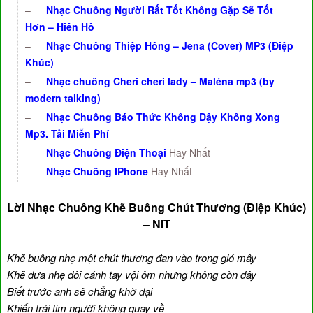
–
Nhạc Chuông Người Rất Tốt Không Gặp Sẽ Tốt
Hơn – Hiền Hồ
–
Nhạc Chuông Thiệp Hồng – Jena (Cover) MP3 (Điệp
Khúc)
–
Nhạc chuông Cheri cheri lady – Maléna mp3 (by
modern talking)
–
Nhạc Chuông Báo Thức Không Dậy Không Xong
Mp3. Tải Miễn Phí
–
Nhạc Chuông Điện Thoại
Hay Nhất
–
Nhạc Chuông IPhone
Hay Nhất
Lời Nhạc Chuông Khẽ Buông Chút Thương (Điệp Khúc)
– NIT
Khẽ buông nhẹ một chút thương đan vào trong gió mây
Khẽ đưa nhẹ đôi cánh tay vội ôm nhưng không còn đây
Biết trước anh sẽ chẳng khờ dại
Khiến trái tim người không quay về