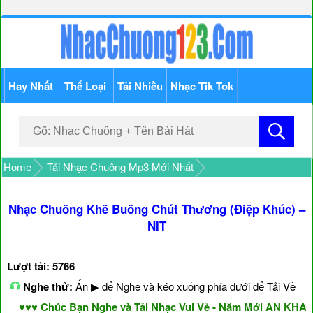
Hay Nhất
Thể Loại
Tải Nhiều
Nhạc Tik Tok
Home
Tải Nhạc Chuông Mp3 Mới Nhất
Nhạc Chuông Khẽ Buông Chút Thương (Điệp Khúc) –
NIT
Lượt tải: 5766
Nghe thử:
Ấn ▶ để Nghe và kéo xuống phía dưới để Tải Về
♥♥♥ Chúc Bạn Nghe và Tải Nhạc Vui Vẻ - Năm Mới AN KHANG