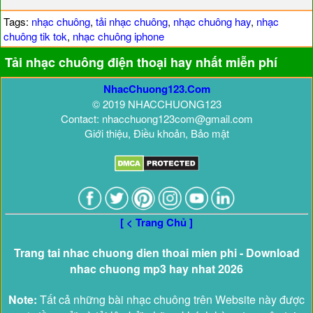
Tags:
nhạc chuông
,
tải nhạc chuông
,
nhạc chuông hay
,
nhạc
chuông tik tok
,
nhạc chuông iphone
Tải nhạc chuông điện thoại hay nhất miễn phí
NhacChuong123.Com
© 2019 NHACCHUONG123
Contact: nhacchuong123com@gmail.com
Giới thiệu, Điều khoản, Bảo mật
[ < Trang Chủ ]
Trang tai nhac chuong dien thoai mien phi - Download
nhac chuong mp3 hay nhat 2026
Note:
Tất cả những bài nhạc chuông trên Website này được